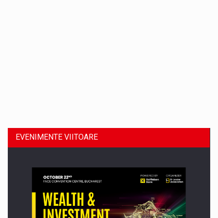
Dinu Bumbacea revine in PwC Romania ca Partener si…
EVENIMENTE VIITOARE