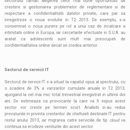
sectorului raman alegerea celor mai bune oportunitati de
crestere si gestionarea problemelor de reglementare si de
respectare a confidentialitatii datelor private, care par sa
inregistreze o noua evolutie in T2 2013. De exemplu, s-a
consemnat o noua punere pe rol a unui caz de incalcare a
intimitatii online in Europa, iar cercetarile efectuate in S.U.A. au
aratat ca adolescentii sunt mult mai preocupati de
confidentialitatea online decat se credea anterior.
Sectorul de servicii IT
Sectorul de servicii IT s-a situat la capatul opus al spectrului, cu
o scadere de 3% a vanzarilor cumulate anuale in T2 2013,
ajungand la cel mai mic total trimestrial inregistrat in ultimii doi
ani. Se estimeaza ca provocarile la care va fi expus acest
sector vor creste pe termen scurt. Analistii si-au redus
previziunile in privinta cresterilor de cheltuieli destinate IT pentru
restul anului 2013, iar migrarea catre serviciile de tip
cloud
va
continua sa erodeze veniturile din acest sector.