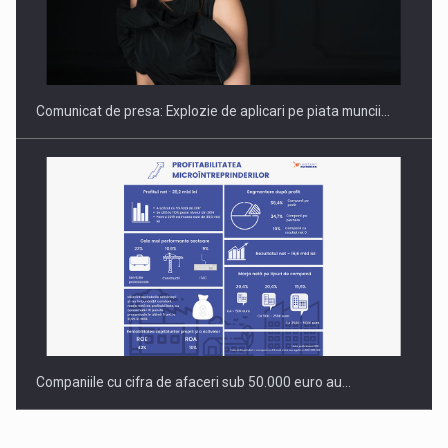
Hard Enduro Piatra Craiului 2026, fueled by benzinariile RO…
Comunicat de presa: Explozie de aplicari pe piata muncii…
Companiile cu cifra de afaceri sub 50.000 euro au…