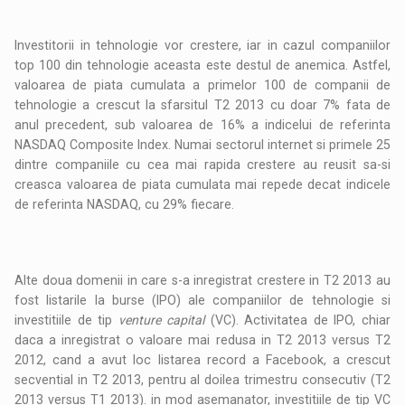
Investitorii in tehnologie vor crestere, iar in cazul companiilor
top 100 din tehnologie aceasta este destul de anemica. Astfel,
valoarea de piata cumulata a primelor 100 de companii de
tehnologie a crescut la sfarsitul T2 2013 cu doar 7% fata de
anul precedent, sub valoarea de 16% a indicelui de referinta
NASDAQ Composite Index. Numai sectorul internet si primele 25
dintre companiile cu cea mai rapida crestere au reusit sa-si
creasca valoarea de piata cumulata mai repede decat indicele
de referinta NASDAQ, cu 29% fiecare.
Alte doua domenii in care s-a inregistrat crestere in T2 2013 au
fost listarile la burse (IPO) ale companiilor de tehnologie si
investitiile de tip
venture capital
(VC). Activitatea de IPO, chiar
daca a inregistrat o valoare mai redusa in T2 2013 versus T2
2012, cand a avut loc listarea record a Facebook, a crescut
secvential in T2 2013, pentru al doilea trimestru consecutiv (T2
2013 versus T1 2013). in mod asemanator, investitiile de tip VC