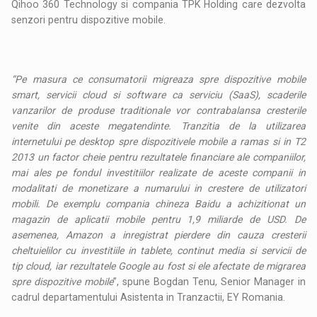
Qihoo 360 Technology si compania TPK Holding care dezvolta
senzori pentru dispozitive mobile.
“Pe masura ce consumatorii migreaza spre dispozitive mobile
smart, servicii cloud si software ca serviciu (SaaS), scaderile
vanzarilor de produse traditionale vor contrabalansa cresterile
venite din aceste megatendinte. Tranzitia de la utilizarea
internetului pe desktop spre dispozitivele mobile a ramas si in T2
2013 un factor cheie pentru rezultatele financiare ale companiilor,
mai ales pe fondul investitiilor realizate de aceste companii in
modalitati de monetizare a numarului in crestere de utilizatori
mobili. De exemplu compania chineza Baidu a achizitionat un
magazin de aplicatii mobile pentru 1,9 miliarde de USD. De
asemenea, Amazon a inregistrat pierdere din cauza cresterii
cheltuielilor cu investitiile in tablete, continut media si servicii de
tip cloud, iar rezultatele Google au fost si ele afectate de migrarea
spre dispozitive mobile
”, spune Bogdan Tenu, Senior Manager in
cadrul departamentului Asistenta in Tranzactii, EY Romania.