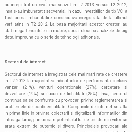
au inregistrat un nivel mai scazut in T2 2013 versus T2 2012,
insa s-au imbunatatit secvential. In cazul investitiilor de tip VC, a
fost prima imbunatatire consecutiva inregistrata de la ultimul
varf atins in T2 2012. La baza majoritatii acestor cresteri au
stat mega-tendintele din mobile, social-cloud si analizele de big
data, impreuna cu o serie de tehnologii aditionale.
Sectorul de internet
Sectorul de internet a inregistrat cele mai mari rate de crestere
in T2 2013 la majoritatea indicatorilor de performanta, inclusiv
vanzari (21%), venituri operationale (27%), cercetare si
dezvoltare (19%) si fluxuri de lichiditati (25%). Insa, sectorul
continua sa se confrunte cu provocari privind reglementarea si
problemele de confidentialitate. Companiile de internet se afla
in prima linie in privinta colectarii si digitalizarii informatiilor din
intreaga lume, prin urmare potentialul lor de crestere in viitor se
arata extrem de puternic si divers. Principalele provocari ale