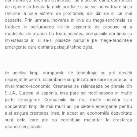
confrunta cu "dilema inovatorului" de a decide cand, cum si cat
de repede sa treaca la noile produse si servicii inovatoare si sa
renunte la cele extrem de profitabile, dar din ce in ce mai
depasite. Prin urmare, inovarea in linie cu mega-tendintele se
traduce in perturbarea liniillor existente de produse si a
modelelor de afaceri. Cu toate acestea, companiile continua sa
investeasca in si sa-si plaseze pariurile pe mega-tendintele
emergente care domina peisajul tehnologiei.
iIn acelasi timp, companiile de tehnologie se pot dovedi
nepregatite pentru schimbarile surprinzatoare care se produc la
nivel macro-economic. Cresterea se relanseaza pe pietele din
S.U.A., Europa si Japonia, insa pare sa incetineasca in multe
piete emergente. Companiile din mai multe industrii s-au
concentrat timp de mai multi ani pe pietele emergente pentru
a-si asigura cresterea, insa, in acest an, economiile dezvoltate
sunt cele care par sa contribuie majoritar la cresterea
economiei globale.