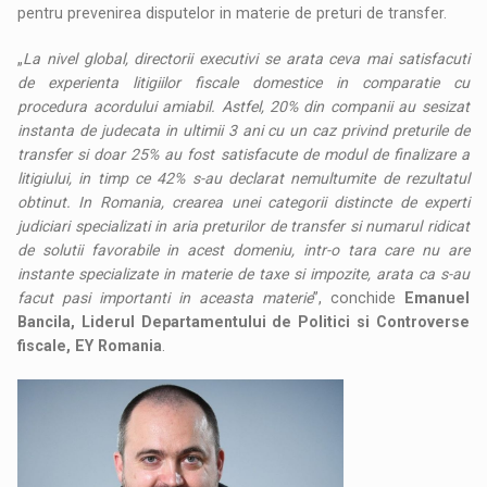
pentru prevenirea disputelor in materie de preturi de transfer.
„
La nivel global, directorii executivi se arata ceva mai satisfacuti
de experienta litigiilor fiscale domestice in comparatie cu
procedura acordului amiabil. Astfel, 20% din companii au sesizat
instanta de judecata in ultimii 3 ani cu un caz privind preturile de
transfer si doar 25% au fost satisfacute de modul de finalizare a
litigiului, in timp ce 42% s-au declarat nemultumite de rezultatul
obtinut. In Romania, crearea unei categorii distincte de experti
judiciari specializati in aria preturilor de transfer si numarul ridicat
de solutii favorabile in acest domeniu, intr-o tara care nu are
instante specializate in materie de taxe si impozite, arata ca s-au
facut pasi importanti in aceasta materie
”, conchide
Emanuel
Bancila, Liderul Departamentului de Politici si Controverse
fiscale, EY Romania
.