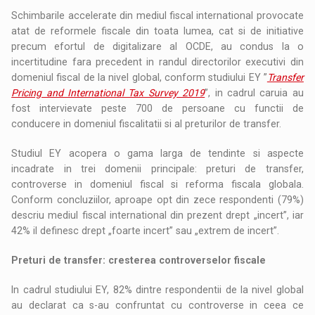
Schimbarile accelerate din mediul fiscal international provocate
atat de reformele fiscale din toata lumea, cat si de initiative
precum efortul de digitalizare al OCDE, au condus la o
incertitudine fara precedent in randul directorilor executivi din
domeniul fiscal de la nivel global, conform studiului EY ”
Transfer
Pricing and International Tax Survey 2019
”, in cadrul caruia au
fost intervievate peste 700 de persoane cu functii de
conducere in domeniul fiscalitatii si al preturilor de transfer.
Studiul EY acopera o gama larga de tendinte si aspecte
incadrate in trei domenii principale: preturi de transfer,
controverse in domeniul fiscal si reforma fiscala globala.
Conform concluziilor, aproape opt din zece respondenti (79%)
descriu mediul fiscal international din prezent drept „incert”, iar
42% il definesc drept „foarte incert” sau „extrem de incert”.
Preturi de transfer: cresterea controverselor fiscale
In cadrul studiului EY, 82% dintre respondentii de la nivel global
au declarat ca s-au confruntat cu controverse in ceea ce