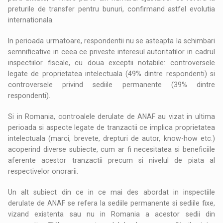
preturile de transfer pentru bunuri, confirmand astfel evolutia
internationala.
In perioada urmatoare, respondentii nu se asteapta la schimbari
semnificative in ceea ce priveste interesul autoritatilor in cadrul
inspectiilor fiscale, cu doua exceptii notabile: controversele
legate de proprietatea intelectuala (49% dintre respondenti) si
controversele privind sediile permanente (39% dintre
respondenti).
Si in Romania, controalele derulate de ANAF au vizat in ultima
perioada si aspecte legate de tranzactii ce implica proprietatea
intelectuala (marci, brevete, drepturi de autor, know-how etc.)
acoperind diverse subiecte, cum ar fi necesitatea si beneficiile
aferente acestor tranzactii precum si nivelul de piata al
respectivelor onorarii.
Un alt subiect din ce in ce mai des abordat in inspectiile
derulate de ANAF se refera la sediile permanente si sediile fixe,
vizand existenta sau nu in Romania a acestor sedii din