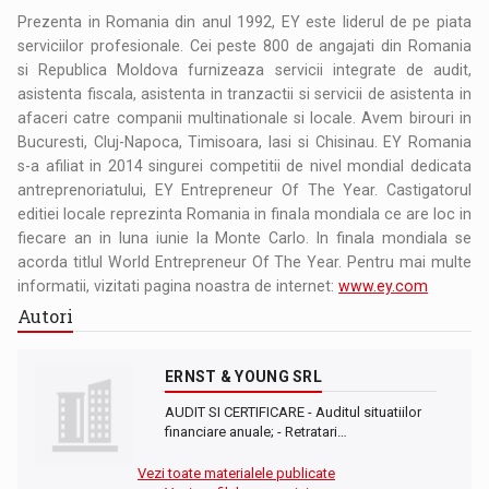
Prezenta in Romania din anul 1992, EY este liderul de pe piata
serviciilor profesionale. Cei peste 800 de angajati din Romania
si Republica Moldova furnizeaza servicii integrate de audit,
asistenta fiscala, asistenta in tranzactii si servicii de asistenta in
afaceri catre companii multinationale si locale. Avem birouri in
Bucuresti, Cluj-Napoca, Timisoara, Iasi si Chisinau. EY Romania
s-a afiliat in 2014 singurei competitii de nivel mondial dedicata
antreprenoriatului, EY Entrepreneur Of The Year. Castigatorul
editiei locale reprezinta Romania in finala mondiala ce are loc in
fiecare an in luna iunie la Monte Carlo. In finala mondiala se
acorda titlul World Entrepreneur Of The Year. Pentru mai multe
informatii, vizitati pagina noastra de internet:
www.ey.com
Autori
ERNST & YOUNG SRL
AUDIT SI CERTIFICARE - Auditul situatiilor
financiare anuale; - Retratari…
Vezi toate materialele publicate