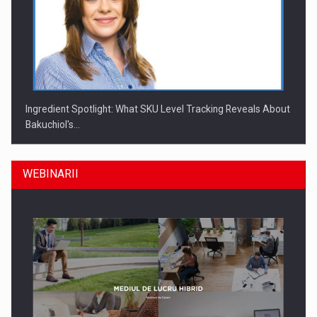
Ingredient Spotlight: What SKU Level Tracking Reveals About
Bakuchiol's…
WEBINARII
Producatorii si comerciantii care nu se supun noilor