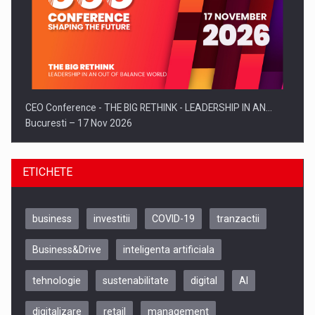
CEO Conference - THE BIG RETHINK - LEADERSHIP IN AN…
Bucuresti – 17 Nov 2026
ETICHETE
business
investitii
COVID-19
tranzactii
Business&Drive
inteligenta artificiala
tehnologie
sustenabilitate
digital
AI
digitalizare
retail
management
Be Inspired. Make it Happen!, CLUJ, 9 Decembrie