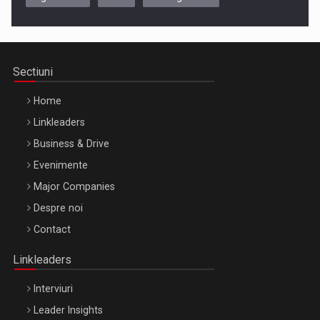
Cluj-Napoca – 9 Dec 2026
Sectiuni
Home
Linkleaders
Business & Drive
Evenimente
Major Companies
Be Inspired. Make it Happen!, ARTEMIS LETO, ORADEA, 8
Despre noi
Octombrie
Contact
Oradea – 8 Oct 2026
Linkleaders
Interviuri
Leader Insights