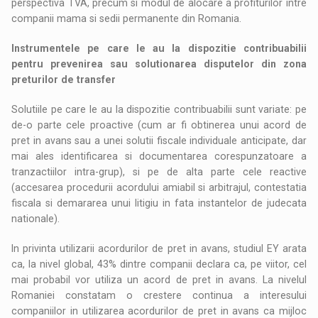
perspectiva TVA, precum si modul de alocare a profiturilor intre
companii mama si sedii permanente din Romania.
Instrumentele pe care le au la dispozitie contribuabilii
pentru prevenirea sau solutionarea disputelor din zona
preturilor de transfer
Solutiile pe care le au la dispozitie contribuabilii sunt variate: pe
de-o parte cele proactive (cum ar fi obtinerea unui acord de
pret in avans sau a unei solutii fiscale individuale anticipate, dar
mai ales identificarea si documentarea corespunzatoare a
tranzactiilor intra-grup), si pe de alta parte cele reactive
(accesarea procedurii acordului amiabil si arbitrajul, contestatia
fiscala si demararea unui litigiu in fata instantelor de judecata
nationale).
In privinta utilizarii acordurilor de pret in avans, studiul EY arata
ca, la nivel global, 43% dintre companii declara ca, pe viitor, cel
mai probabil vor utiliza un acord de pret in avans. La nivelul
Romaniei constatam o crestere continua a interesului
companiilor in utilizarea acordurilor de pret in avans ca mijloc