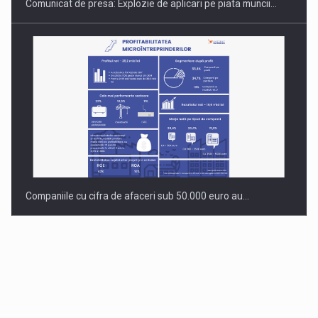
Comunicat de presa: Explozie de aplicari pe piata muncii…
Companiile cu cifra de afaceri sub 50.000 euro au…