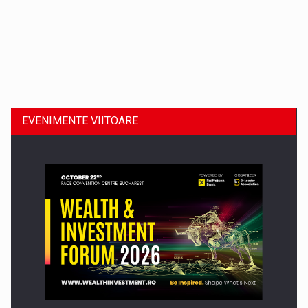
Dinu Bumbacea revine in PwC Romania ca Partener si…
EVENIMENTE VIITOARE
Comunicat de presa: Joburile part-time reincep sa intre pe…