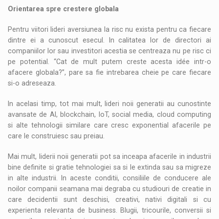
Orientarea spre crestere globala
Pentru viitori lideri aversiunea la risc nu exista pentru ca fiecare
dintre ei a cunoscut esecul. In calitatea lor de directori ai
companiilor lor sau investitori acestia se centreaza nu pe risc ci
pe potential. “Cat de mult putem creste acesta idée intr-o
afacere globala?”, pare sa fie intrebarea cheie pe care fiecare
si-o adreseaza.
In acelasi timp, tot mai mult, lideri noii generatii au cunostinte
avansate de AI, blockchain, IoT, social media, cloud computing
si alte tehnologii similare care cresc exponential afacerile pe
care le construiesc sau preiau.
Mai mult, liderii noii generatii pot sa inceapa afacerile in industrii
bine definite si gratie tehnologiei sa si le extinda sau sa migreze
in alte industrii. In aceste conditii, consiliile de conducere ale
noilor companii seamana mai degraba cu studiouri de creatie in
care decidentii sunt deschisi, creativi, nativi digitali si cu
experienta relevanta de business. Blugii, tricourile, conversii si