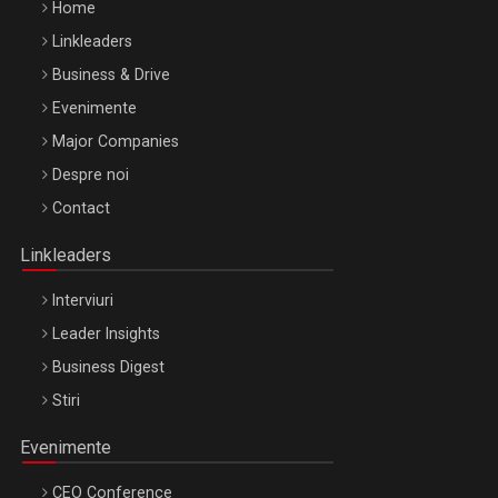
Home
Linkleaders
Business & Drive
Evenimente
Major Companies
Be Inspired. Make it Happen!, ARTEMIS LETO, ORADEA, 8
Despre noi
Octombrie
Contact
Oradea – 8 Oct 2026
Linkleaders
Interviuri
Leader Insights
Business Digest
Stiri
Evenimente
CEO Conference