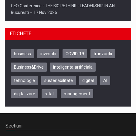
CEO Conference - THE BIG RETHINK - LEADERSHIP IN AN…
Bucuresti – 17 Nov 2026
ETICHETE
business
investitii
COVID-19
tranzactii
Business&Drive
inteligenta artificiala
tehnologie
sustenabilitate
digital
AI
digitalizare
retail
management
Be Inspired. Make it Happen!, CLUJ, 9 Decembrie
Cluj-Napoca – 9 Dec 2026
Sectiuni