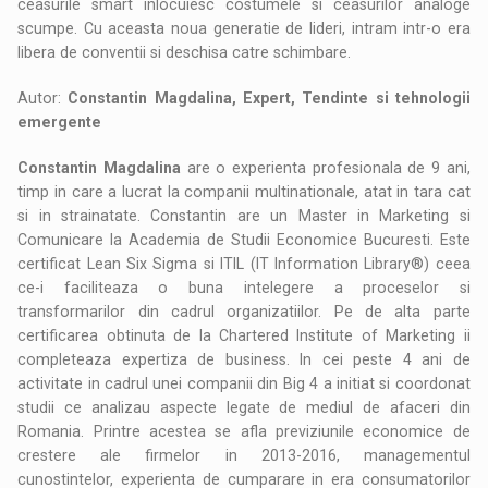
ceasurile smart inlocuiesc costumele si ceasurilor analoge
scumpe. Cu aceasta noua generatie de lideri, intram intr-o era
libera de conventii si deschisa catre schimbare.
Autor:
Constantin Magdalina, Expert, Tendinte si tehnologii
emergente
Constantin Magdalina
are o experienta profesionala de 9 ani,
timp in care a lucrat la companii multinationale, atat in tara cat
si in strainatate. Constantin are un Master in Marketing si
Comunicare la Academia de Studii Economice Bucuresti. Este
certificat Lean Six Sigma si ITIL (IT Information Library®) ceea
ce-i faciliteaza o buna intelegere a proceselor si
transformarilor din cadrul organizatiilor. Pe de alta parte
certificarea obtinuta de la Chartered Institute of Marketing ii
completeaza expertiza de business. In cei peste 4 ani de
activitate in cadrul unei companii din Big 4 a initiat si coordonat
studii ce analizau aspecte legate de mediul de afaceri din
Romania. Printre acestea se afla previziunile economice de
crestere ale firmelor in 2013-2016, managementul
cunostintelor, experienta de cumparare in era consumatorilor