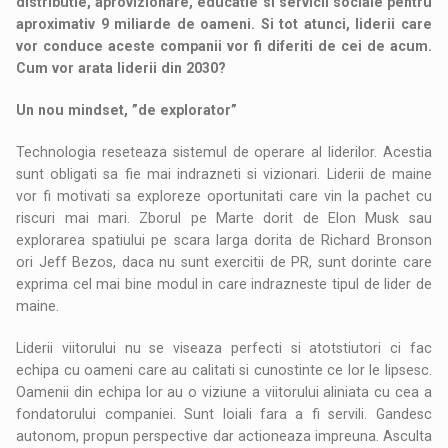
distributie, aprovizionare, educatie si servicii sociale pentru
aproximativ 9 miliarde de oameni. Si tot atunci, liderii care
vor conduce aceste companii vor fi diferiti de cei de acum.
Cum vor arata liderii din 2030?
Un nou mindset, ”de explorator”
Technologia reseteaza sistemul de operare al liderilor. Acestia
sunt obligati sa fie mai indrazneti si vizionari. Liderii de maine
vor fi motivati sa exploreze oportunitati care vin la pachet cu
riscuri mai mari. Zborul pe Marte dorit de Elon Musk sau
explorarea spatiului pe scara larga dorita de Richard Bronson
ori Jeff Bezos, daca nu sunt exercitii de PR, sunt dorinte care
exprima cel mai bine modul in care indrazneste tipul de lider de
maine.
Liderii viitorului nu se viseaza perfecti si atotstiutori ci fac
echipa cu oameni care au calitati si cunostinte ce lor le lipsesc.
Oamenii din echipa lor au o viziune a viitorului aliniata cu cea a
fondatorului companiei. Sunt loiali fara a fi servili. Gandesc
autonom, propun perspective dar actioneaza impreuna. Asculta