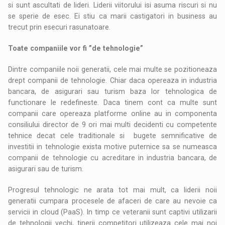
si sunt ascultati de lideri. Liderii viitorului isi asuma riscuri si nu
se sperie de esec. Ei stiu ca marii castigatori in business au
trecut prin esecuri rasunatoare.
Toate companiile vor fi ”de tehnologie”
Dintre companiile noii generatii, cele mai multe se pozitioneaza
drept companii de tehnologie. Chiar daca opereaza in industria
bancara, de asigurari sau turism baza lor tehnologica de
functionare le redefineste. Daca tinem cont ca multe sunt
companii care opereaza platforme online au in componenta
consiliului director de 9 ori mai multi decidenti cu competente
tehnice decat cele traditionale si bugete semnificative de
investitii in tehnologie exista motive puternice sa se numeasca
companii de tehnologie cu acreditare in industria bancara, de
asigurari sau de turism.
Progresul tehnologic ne arata tot mai mult, ca liderii noii
generatii cumpara procesele de afaceri de care au nevoie ca
servicii in cloud (PaaS). In timp ce veteranii sunt captivi utilizarii
de tehnologii vechi, tinerii competitori utilizeaza cele mai noi