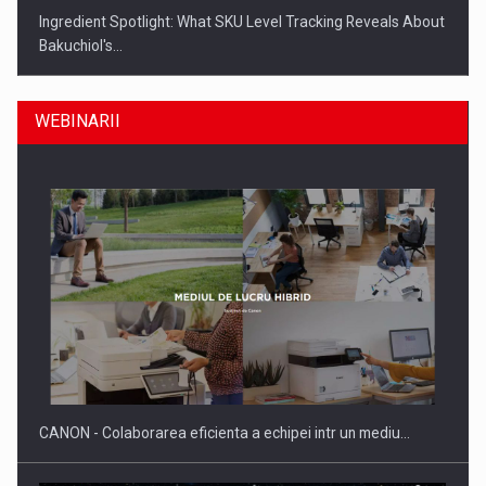
Ingredient Spotlight: What SKU Level Tracking Reveals About
Bakuchiol's…
WEBINARII
Producatorii si comerciantii care nu se supun noilor
reglementari…
CANON - Colaborarea eficienta a echipei intr un mediu…