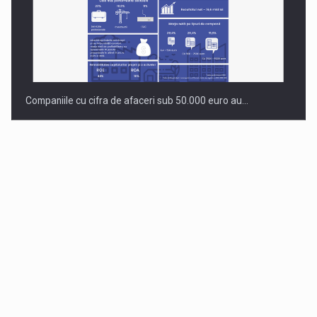
Companiile cu cifra de afaceri sub 50.000 euro au…
Dinu Bumbacea revine in PwC Romania ca Partener si…