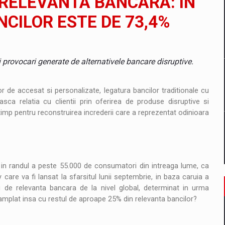
E RELEVANTA BANCARA: IN
CILOR ESTE DE 73,4%
un noilor reglementari UE privind ambalajele pot risca retragerea prod
 provocari generate de alternativele bancare disruptive.
ES ON THE INTERNATIONAL BUSINESS SCENE
 de accesat si personalizate, legatura bancilor traditionale cu
easca relatia cu clientii prin oferirea de produse disruptive si
 timp pentru reconstruirea increderii care a reprezentat odinioara
OST DIGITALIZED WHOLESALER IN ROMANIA
 benzinariile RO concept OSCAR – peste 500 de participanti
in randul a peste 55.000 de consumatori din intreaga lume, ca
are va fi lansat la sfarsitul lunii septembrie, in baza caruia a
management a Pall-Ex, liderul pietei de transport paletizat din Romani
u de relevanta bancara de la nivel global, determinat in urma
ntamplat insa cu restul de aproape 25% din relevanta bancilor?
MBRU AL FAMILIEI: RANGE ROVER GT