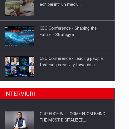
Proteinmaxxing and the Future of
echipei intr un mediu…
Protein Demand
CEO Conference - Shaping the
Future - Strategy in…
CEO Conference - Leading people,
fostering creativity towards a…
CEO Conference - Shaping The
INTERVIURI
Future - Technology and…
OUR EDGE WILL COME FROM BEING
Webinar - Business Evolution-
THE MOST DIGITALIZED…
RETHINK STRATEGY-Finantare