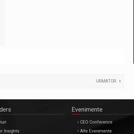
URMATOR
aders
Evenimente
iuri
CEO Conference
r Insights
Alte Evenimente