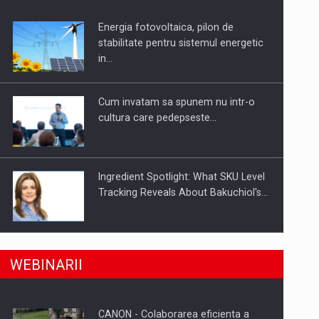
Energia fotovoltaica, pilon de
uselor din piata
stabilitate pentru sistemul energetic
in…
Cum invatam sa spunem nu intr-o
cultura care pedepseste…
Ingredient Spotlight: What SKU Level
Tracking Reveals About Bakuchiol's…
Producatorii si comerciantii care nu
a, preiau compania intr-o tranzactie de peste 25…
WEBINARII
se supun noilor reglementari…
CANON - Colaborarea eficienta a