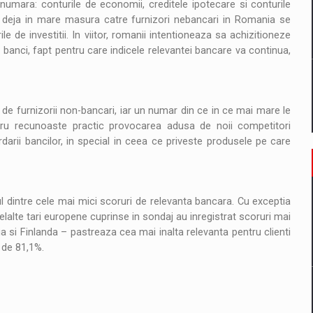
numara: conturile de economii, creditele ipotecare si conturile
t deja in mare masura catre furnizori nebancari in Romania se
le de investitii. In viitor, romanii intentioneaza sa achizitioneze
 banci, fapt pentru care indicele relevantei bancare va continua,
de furnizorii non-bancari, iar un numar din ce in ce mai mare le
ostru recunoaste practic provocarea adusa de noii competitori
darii bancilor, in special in ceea ce priveste produsele pe care
 dintre cele mai mici scoruri de relevanta bancara. Cu exceptia
elalte tari europene cuprinse in sondaj au inregistrat scoruri mai
a si Finlanda – pastreaza cea mai inalta relevanta pentru clienti
 de 81,1%.