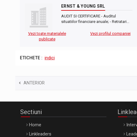
ERNST & YOUNG SRL
AUDIT SI CERTIFICARE - Auditul
situatiilor financiare anuale; - Retratari…
Vezi toate materialele
Vezi profilul companiei
publicate
ETICHETE :
indici
ANTERIOR
Sectiuni
Linkle
Home
Interv
Linkleaders
Leade