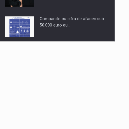
Companiile cu cifra de afaceri sub
50.000 euro au…
Dinu Bumbacea revine in PwC
Romania ca Partener si…
Comunicat de presa: Joburile part-
time reincep sa intre pe…