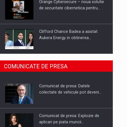
Orange Cybersecure – noua solutie
de securitate cibernetica pentru…
Clifford Chance Badea a asistat
Aukera Energy in obtinerea…
SAPTE PERSONALITATI DIN MEDIUL
COMUNICATE DE PRESA
DE AFACERI, ACADEMIC SI
INSTITUTIONAL…
Comunicat de presa: Datele
Hard Enduro Piatra Craiului 2026,
colectate de vehicule pot deveni…
fueled by benzinariile RO…
Comunicat de presa: Explozie de
aplicari pe piata muncii…