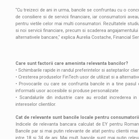
Noul Mercedes-Benz VLE este acum disponib
STIRI
"Cu treizeci de ani in urma, bancile se confruntau cu o conc
JAECOO 5 SHS-H a ajuns in Romania
de consiliere si de servicii financiare, iar consumatorii ave
STIRI
pentru vietile celor mai multi consumatori. Rezultatele studiu
si noi servicii financiare, precum si scaderea angajamentului
Proteinmaxxing and the Future of Protein
ARTICOLE
alternativele bancare," explica Aurelia Costache, Financial 
Care sunt factorii care ameninta relevanta bancilor?
• Schimbarile rapide in randul preferintelor si asteptarilor clien
• Cresterea produselor FinTech usor de utilizat si a alternative
• Provocarile cu care se confrunta bancile in a tine pasul c
informatii usor accesibile si produse personalizate
• Scandalurile din industrie care au erodat increderea in
intereselor clientilor.
Cat de relevante sunt bancile locale pentru consumatori
Indicele de relevanta bancara calculat de EY pentru Roma
Bancile par si mai putin relevante de atat pentru clientii mai 
intre 18 si 34 de ani. Mai mult, bancile sunt mai putin relev