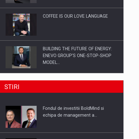
Investitii Digitalizare
COFFEE IS OUR LOVE LANGUAGE
BUILDING THE FUTURE OF ENERGY:
ENEVO GROUP’S ONE-STOP-SHOP
MODEL…
ROOTED IN ROMANIA, BUILT TO
STIRI
DELIVER TECHNOLOGY FOR THE…
Fondul de investitii BoldMind si
PUTTING ROMANIAN CORPORATE
echipa de management a…
COMPANIES ON THE INTERNATIONAL
BUSINESS SCENE