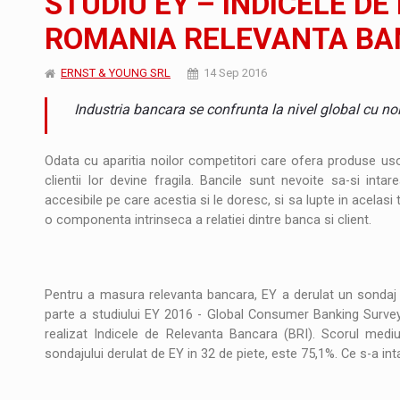
STUDIU EY – INDICELE D
ROMANIA RELEVANTA BAN
Producatorii si comerciantii care nu se sup
ARTICOLE
ERNST & YOUNG SRL
14 Sep 2016
LEADERSHIP IN MISCARE
INTERVIURI
Industria bancara se confrunta la nivel global cu noi
CU BATERIILE PERMANENT INCARCATE
INTERVIURI
PUTTING ROMANIAN CORPORATE COMPANI
Odata cu aparitia noilor competitori care ofera produse usor
INTERVIURI
clientii lor devine fragila. Bancile sunt nevoite sa-si intar
accesibile pe care acestia si le doresc, si sa lupte in acelasi
OUR EDGE WILL COME FROM BEING THE M
INTERVIURI
o componenta intrinseca a relatiei dintre banca si client.
COFFEE IS OUR LOVE LANGUAGE
INTERVIURI
Hard Enduro Piatra Craiului 2026, fueled by
STIRI
Pentru a masura relevanta bancara, EY a derulat un sondaj 
parte a studiului EY 2016 - Global Consumer Banking Survey c
Fondul de investitii BoldMind si echipa de 
STIRI
realizat Indicele de Relevanta Bancara (BRI). Scorul medi
sondajului derulat de EY in 32 de piete, este 75,1%. Ce s-a i
RANGE ROVER DEZVALUIE AL CINCILEA ME
STIRI