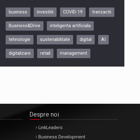
business
investitii
COVID-19
tranzactii
Be Inspired. Make it Happen!,
Business&Drive
inteligenta artificiala
ARTEMIS LETO, ORADEA, 8
Octombrie
tehnologie
sustenabilitate
digital
AI
Oradea – 8 Oct 2026
digitalizare
retail
management
Despre noi
LinkLeaders
Business Development