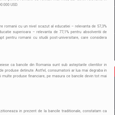
00.000 USD.
re romanii cu un nivel scazut al educatiei – relevanta de 57,3%
ducatie superioara – relevanta de 77,1% pentru absolventii de
upt pentru romanii cu studii post-universitare, care considera
eiese ca bancile din Romania sunt sub asteptarile clientilor in
t de produse detinute. Astfel, consumatorii ar lua mai degraba in
mai multe produse financiare, pe masura ce bancile devin tot mai
itioneaza in prezent de la bancile traditionale, constatam ca