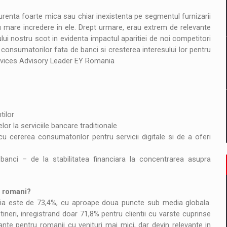
il pentru comanda intr-o gama extinsa de variante atragatoare
urenta foarte mica sau chiar inexistenta pe segmentul furnizarii
au mare incredere in ele. Drept urmare, erau extrem de relevante
lui nostru scot in evidenta impactul aparitiei de noi competitori
 consumatorilor fata de banci si cresterea interesului lor pentru
 Demand
Services Advisory Leader EY Romania
tilor
lor la serviciile bancare traditionale
u cererea consumatorilor pentru servicii digitale si de a oferi
 banci – de la stabilitatea financiara la concentrarea asupra
i romani?
nia este de 73,4%, cu aproape doua puncte sub media globala.
tineri, inregistrand doar 71,8% pentru clientii cu varste cuprinse
ante pentru romanii cu venituri mai mici, dar devin relevante in