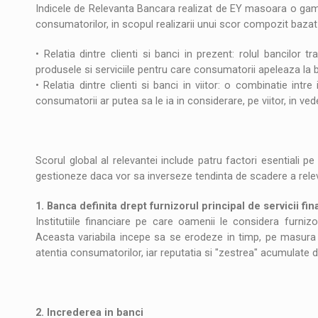
Indicele de Relevanta Bancara realizat de EY masoara o gama
consumatorilor, in scopul realizarii unui scor compozit bazat
• Relatia dintre clienti si banci in prezent: rolul bancilor t
produsele si serviciile pentru care consumatorii apeleaza la b
• Relatia dintre clienti si banci in viitor: o combinatie intr
consumatorii ar putea sa le ia in considerare, pe viitor, in ved
Scorul global al relevantei include patru factori esentiali pe
gestioneze daca vor sa inverseze tendinta de scadere a relev
1. Banca definita drept furnizorul principal de servicii fi
Institutiile financiare pe care oamenii le considera furnizo
Aceasta variabila incepe sa se erodeze in timp, pe masura 
atentia consumatorilor, iar reputatia si "zestrea" acumulate 
2. Increderea in banci