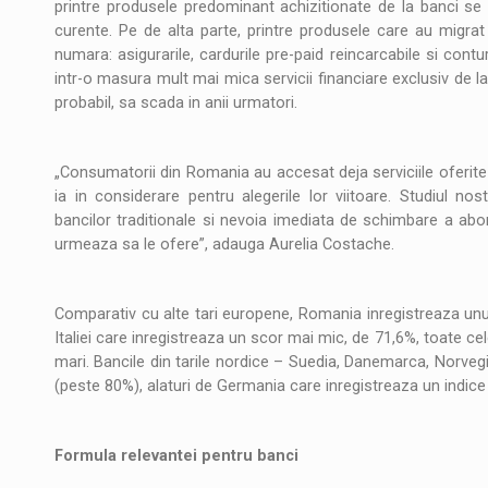
printre produsele predominant achizitionate de la banci se 
curente. Pe de alta parte, printre produsele care au migra
numara: asigurarile, cardurile pre-paid reincarcabile si conturi
intr-o masura mult mai mica servicii financiare exclusiv de la
probabil, sa scada in anii urmatori.
„Consumatorii din Romania au accesat deja serviciile oferite 
ia in considerare pentru alegerile lor viitoare. Studiul n
bancilor traditionale si nevoia imediata de schimbare a abor
urmeaza sa le ofere”, adauga Aurelia Costache.
Comparativ cu alte tari europene, Romania inregistreaza unul
Italiei care inregistreaza un scor mai mic, de 71,6%, toate cel
mari. Bancile din tarile nordice – Suedia, Danemarca, Norvegi
(peste 80%), alaturi de Germania care inregistreaza un indice
Formula relevantei pentru banci