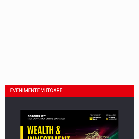
Dinu Bumbacea revine in PwC Romania ca Partener si…
EVENIMENTE VIITOARE