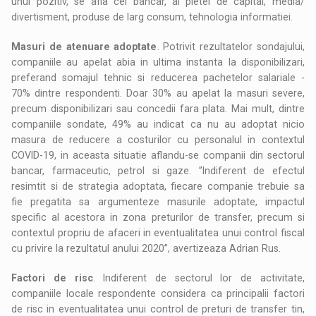
unul pozitiv, se afla cel bancar, al pietei de capital, media/
divertisment, produse de larg consum, tehnologia informatiei.
Masuri de atenuare adoptate
. Potrivit rezultatelor sondajului,
companiile au apelat abia in ultima instanta la disponibilizari,
preferand somajul tehnic si reducerea pachetelor salariale -
70% dintre respondenti. Doar 30% au apelat la masuri severe,
precum disponibilizari sau concedii fara plata. Mai mult, dintre
companiile sondate, 49% au indicat ca nu au adoptat nicio
masura de reducere a costurilor cu personalul in contextul
COVID-19, in aceasta situatie aflandu-se companii din sectorul
bancar, farmaceutic, petrol si gaze. ”Indiferent de efectul
resimtit si de strategia adoptata, fiecare companie trebuie sa
fie pregatita sa argumenteze masurile adoptate, impactul
specific al acestora in zona preturilor de transfer, precum si
contextul propriu de afaceri in eventualitatea unui control fiscal
cu privire la rezultatul anului 2020”, avertizeaza Adrian Rus.
Factori de risc
. Indiferent de sectorul lor de activitate,
companiile locale respondente considera ca principalii factori
de risc in eventualitatea unui control de preturi de transfer tin,