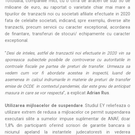
Totodata, companiile mici, cu o cifra de afaceri de sub 50 de
milioane de euro, au raportat o varietate chiar mai mare a
tipurilor de tranzactii noi cu societati afiliate efectuate in 2020
fata de celelalte societati, indicand, spre exemplu, diverse alte
tranzactii, precum servicii cu caracter exceptional, acordarea
de finantare, transferuri de stocuri/ echipamente cu caracter
exceptional.
”
Desi de inteles, astfel de tranzactii noi efectuate in 2020 vin sa
sporeasca subiectele posibile de controverse cu autoritatile in
controale fiscale pe partea de preturi de transfer. Urmeaza sa
vedem cum vor fi abordate acestea in inspectii, luand de
asemenea in calcul indrumarile in materie de preturi de transfer
emise de OCDE in contextul pandemiei, dar este greu de anticipat
masura in care se vor respecta
”, a explicat
Adrian Rus
.
Utilizarea mijloacelor de suspendare
. Studiul EY reliefeaza o
utilizare extrem de redusa a mijloacelor ce permit suspendarea
executarii silite a sumelor impuse suplimentar de ANAF, doar
1,8% din participanti oferind scrisori de garantie bancara si
niciunul apeland la instantele judecatoresti in vederea