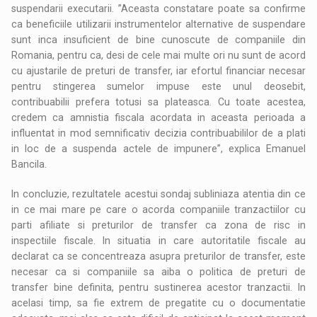
suspendarii executarii. ”Aceasta constatare poate sa confirme
ca beneficiile utilizarii instrumentelor alternative de suspendare
sunt inca insuficient de bine cunoscute de companiile din
Romania, pentru ca, desi de cele mai multe ori nu sunt de acord
cu ajustarile de preturi de transfer, iar efortul financiar necesar
pentru stingerea sumelor impuse este unul deosebit,
contribuabilii prefera totusi sa plateasca. Cu toate acestea,
credem ca amnistia fiscala acordata in aceasta perioada a
influentat in mod semnificativ decizia contribuabililor de a plati
in loc de a suspenda actele de impunere”, explica Emanuel
Bancila.
In concluzie, rezultatele acestui sondaj subliniaza atentia din ce
in ce mai mare pe care o acorda companiile tranzactiilor cu
parti afiliate si preturilor de transfer ca zona de risc in
inspectiile fiscale. In situatia in care autoritatile fiscale au
declarat ca se concentreaza asupra preturilor de transfer, este
necesar ca si companiile sa aiba o politica de preturi de
transfer bine definita, pentru sustinerea acestor tranzactii. In
acelasi timp, sa fie extrem de pregatite cu o documentatie