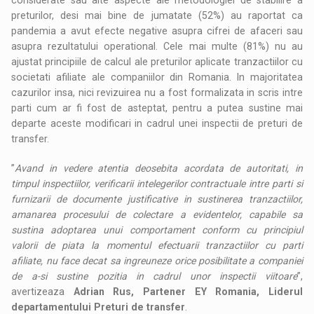
preturilor, desi mai bine de jumatate (52%) au raportat ca
pandemia a avut efecte negative asupra cifrei de afaceri sau
asupra rezultatului operational. Cele mai multe (81%) nu au
ajustat principiile de calcul ale preturilor aplicate tranzactiilor cu
societati afiliate ale companiilor din Romania. In majoritatea
cazurilor insa, nici revizuirea nu a fost formalizata in scris intre
parti cum ar fi fost de asteptat, pentru a putea sustine mai
departe aceste modificari in cadrul unei inspectii de preturi de
transfer.
”
Avand in vedere atentia deosebita acordata de autoritati, in
timpul inspectiilor, verificarii intelegerilor contractuale intre parti si
furnizarii de documente justificative in sustinerea tranzactiilor,
amanarea procesului de colectare a evidentelor, capabile sa
sustina adoptarea unui comportament conform cu principiul
valorii de piata la momentul efectuarii tranzactiilor cu parti
afiliate, nu face decat sa ingreuneze orice posibilitate a companiei
de a-si sustine pozitia in cadrul unor inspectii viitoare
”,
avertizeaza
Adrian Rus, Partener EY Romania, Liderul
departamentului Preturi de transfer
.