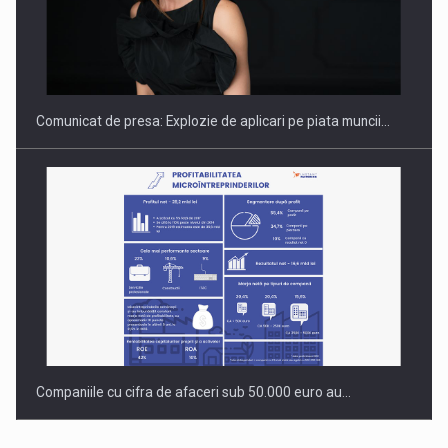
Hard Enduro Piatra Craiului 2026, fueled by benzinariile RO…
Comunicat de presa: Explozie de aplicari pe piata muncii…
Companiile cu cifra de afaceri sub 50.000 euro au…