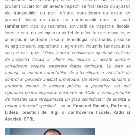
procent covarsitor din aceste inspectii se finalizeaza cu ajustari
ale tranzactiilor cu parti afiliate, consideram ca exista un
procent destul de mare de contribuabili care nu sunt
familiarizati inca cu realitatea activitatii de inspectie fiscala.
Firmele care nu anticipeaza astfel de dificultati se regasesc, in
principal, in sectoare precum tehnologia informatiei, produse
de larg consum, ospitalitate si agrement, industria farmaceutica
sau petrol si gaze. ”
Daca luam in considerare ajustarile realizate
de inspectia fiscala in ultimii ani, inclusiv in aceste domenii,
consideram aceasta asteptare foarte optimista. La asta se
adauga si anuntul autoritatilor de intensificare a activitatii de
control in perioada imediat urmatoare. Ca atare, recomandam o
prudenta sporita in aceasta privinta si pregatirea cat mai
riguroasa pentru inspectiile efectuate de ANAF in zona preturilor
de transfer, care inregistreaza un grad semnificativ de analiza a
multor informatii specifice
”, spune
Emanuel Bancila, Partener,
Liderul practicii de litigii si controverse fiscale, Radu si
Asociatii SPRL
.