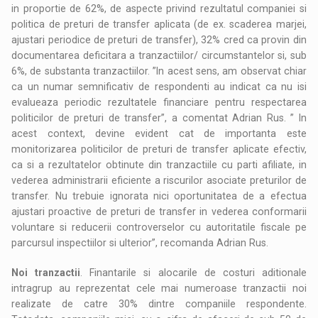
in proportie de 62%, de aspecte privind rezultatul companiei si
politica de preturi de transfer aplicata (de ex. scaderea marjei,
ajustari periodice de preturi de transfer), 32% cred ca provin din
documentarea deficitara a tranzactiilor/ circumstantelor si, sub
6%, de substanta tranzactiilor. ”In acest sens, am observat chiar
ca un numar semnificativ de respondenti au indicat ca nu isi
evalueaza periodic rezultatele financiare pentru respectarea
politicilor de preturi de transfer”, a comentat Adrian Rus. ” In
acest context, devine evident cat de importanta este
monitorizarea politicilor de preturi de transfer aplicate efectiv,
ca si a rezultatelor obtinute din tranzactiile cu parti afiliate, in
vederea administrarii eficiente a riscurilor asociate preturilor de
transfer. Nu trebuie ignorata nici oportunitatea de a efectua
ajustari proactive de preturi de transfer in vederea conformarii
voluntare si reducerii controverselor cu autoritatile fiscale pe
parcursul inspectiilor si ulterior”, recomanda Adrian Rus.
Noi tranzactii
. Finantarile si alocarile de costuri aditionale
intragrup au reprezentat cele mai numeroase tranzactii noi
realizate de catre 30% dintre companiile respondente.