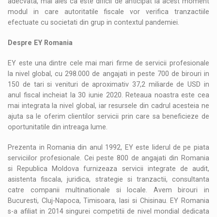
adecvata, mai ales ca este dificil de anticipat la acest moment
modul in care autoritatile fiscale vor verifica tranzactiile
efectuate cu societati din grup in contextul pandemiei.
Despre EY Romania
EY este una dintre cele mai mari firme de servicii profesionale
la nivel global, cu 298.000 de angajati in peste 700 de birouri in
150 de tari si venituri de aproximativ 37,2 miliarde de USD in
anul fiscal incheiat la 30 iunie 2020. Reteaua noastra este cea
mai integrata la nivel global, iar resursele din cadrul acesteia ne
ajuta sa le oferim clientilor servicii prin care sa beneficieze de
oportunitatile din intreaga lume.
Prezenta in Romania din anul 1992, EY este liderul de pe piata
serviciilor profesionale. Cei peste 800 de angajati din Romania
si Republica Moldova furnizeaza servicii integrate de audit,
asistenta fiscala, juridica, strategie si tranzactii, consultanta
catre companii multinationale si locale. Avem birouri in
Bucuresti, Cluj-Napoca, Timisoara, Iasi si Chisinau. EY Romania
s-a afiliat in 2014 singurei competitii de nivel mondial dedicata