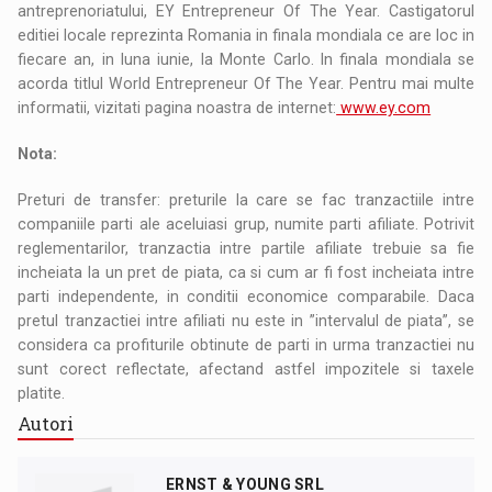
antreprenoriatului, EY Entrepreneur Of The Year. Castigatorul
editiei locale reprezinta Romania in finala mondiala ce are loc in
fiecare an, in luna iunie, la Monte Carlo. In finala mondiala se
acorda titlul World Entrepreneur Of The Year. Pentru mai multe
informatii, vizitati pagina noastra de internet:
www.ey.com
Nota:
Preturi de transfer: preturile la care se fac tranzactiile intre
companiile parti ale aceluiasi grup, numite parti afiliate. Potrivit
reglementarilor, tranzactia intre partile afiliate trebuie sa fie
incheiata la un pret de piata, ca si cum ar fi fost incheiata intre
parti independente, in conditii economice comparabile. Daca
pretul tranzactiei intre afiliati nu este in ”intervalul de piata”, se
considera ca profiturile obtinute de parti in urma tranzactiei nu
sunt corect reflectate, afectand astfel impozitele si taxele
platite.
Autori
ERNST & YOUNG SRL