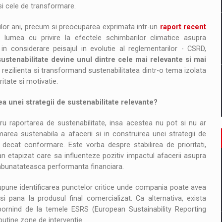
si cele de transformare.
milor ani, precum si preocuparea exprimata intr-un
raport recent
lumea cu privire la efectele schimbarilor climatice asupra
in considerare peisajul in evolutie al reglementarilor - CSRD,
sustenabilitate devine unul dintre cele mai relevante si mai
i rezilienta si transformand sustenabilitatea dintr-o tema izolata
ritate si motivatie.
 unei strategii de sustenabilitate relevante?
u raportarea de sustenabilitate, insa acestea nu pot si nu ar
area sustenabila a afacerii si in construirea unei strategii de
 decat conformare. Este vorba despre stabilirea de prioritati,
an etapizat care sa influenteze pozitiv impactul afacerii asupra
a imbunatateasca performanta financiara.
upune identificarea punctelor critice unde compania poate avea
si pana la produsul final comercializat. Ca alternativa, exista
 pornind de la temele ESRS (European Sustainability Reporting
utine zone de interventie.