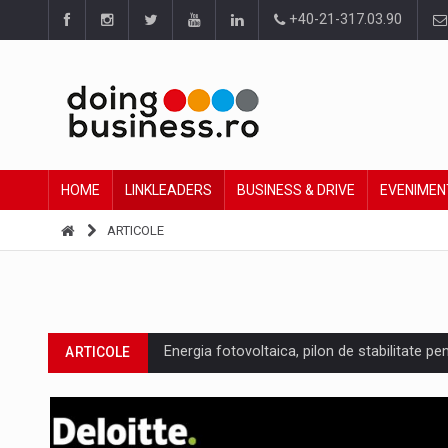
+40-21-317.03.90
HOME
LINKLEADERS
BUSINESS & DRIVE
EVENIMEN
ARTICOLE
Energia fotovoltaica, pilon de stabilitate pe
ARTICOLE
Cum invatam sa spunem nu intr-o cultura c
ARTICOLE
Ingredient Spotlight: What SKU Level Track
ARTICOLE