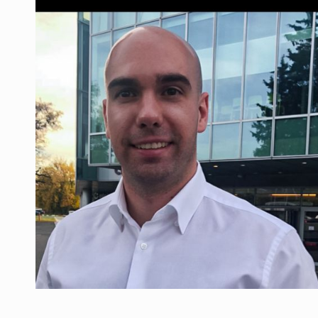
Producatorii si comerciantii care nu se sup
ARTICOLE
LEADERSHIP IN MISCARE
INTERVIURI
CU BATERIILE PERMANENT INCARCATE
INTERVIURI
PUTTING ROMANIAN CORPORATE COMPANI
INTERVIURI
OUR EDGE WILL COME FROM BEING THE M
INTERVIURI
COFFEE IS OUR LOVE LANGUAGE
INTERVIURI
Hard Enduro Piatra Craiului 2026, fueled by
STIRI
Fondul de investitii BoldMind si echipa de 
STIRI
RANGE ROVER DEZVALUIE AL CINCILEA ME
STIRI