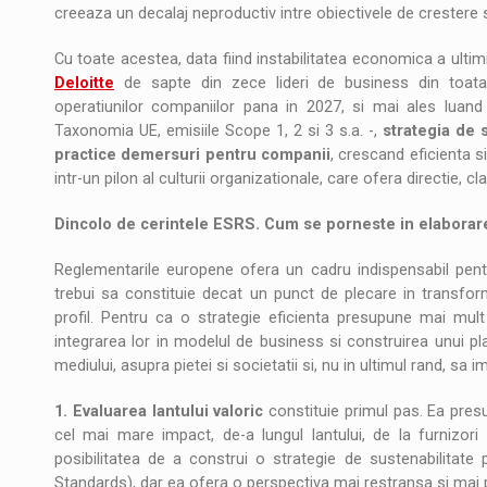
creeaza un decalaj neproductiv intre obiectivele de crestere 
Cu toate acestea, data fiind instabilitatea economica a ulti
Deloitte
de sapte din zece lideri de business din toata 
operatiunilor companiilor pana in 2027, si mai ales luand 
Taxonomia UE, emisiile Scope 1, 2 si 3 s.a. -,
strategia de 
practice demersuri pentru companii
, crescand eficienta s
intr-un pilon al culturii organizationale, care ofera directie, cla
Dincolo de cerintele ESRS. Cum se porneste in elaborarea
Reglementarile europene ofera un cadru indispensabil pentr
trebui sa constituie decat un punct de plecare in transform
profil. Pentru ca o strategie eficienta presupune mai mult
integrarea lor in modelul de business si construirea unui pl
mediului, asupra pietei si societatii si, nu in ultimul rand, s
1. Evaluarea lantului valoric
constituie primul pas. Ea pres
cel mai mare impact, de-a lungul lantului, de la furnizori 
posibilitatea de a construi o strategie de sustenabilitate
Standards), dar ea ofera o perspectiva mai restransa si mai p