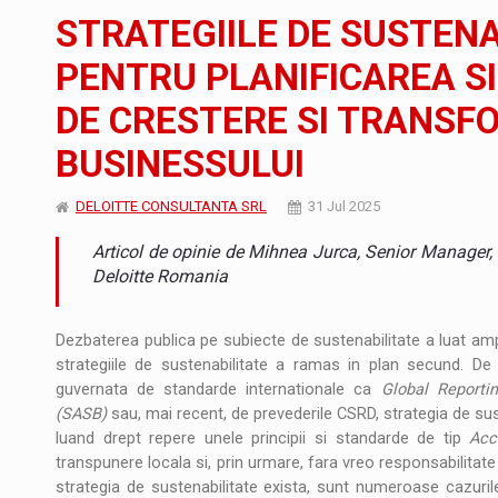
Noul Mercedes-Benz VLE este acum disponib
STIRI
STRATEGIILE DE SUSTENAB
JAECOO 5 SHS-H a ajuns in Romania
STIRI
PENTRU PLANIFICAREA SI
DE CRESTERE SI TRANSF
Proteinmaxxing and the Future of Protein
ARTICOLE
BUSINESSULUI
DELOITTE CONSULTANTA SRL
31 Jul 2025
Articol de opinie de Mihnea Jurca, Senior Manager, 
Deloitte Romania
Dezbaterea publica pe subiecte de sustenabilitate a luat ampl
strategiile de sustenabilitate a ramas in plan secund. De 
guvernata de standarde internationale ca
Global Reportin
(SASB)
sau, mai recent, de prevederile CSRD, strategia de sus
luand drept repere unele principii si standarde de tip
Acc
transpunere locala si, prin urmare, fara vreo responsabilitat
strategia de sustenabilitate exista, sunt numeroase cazuri