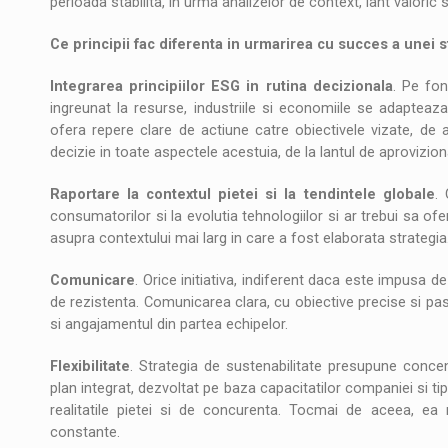
perioada stabilita, in urma analizelor de context, lant valoric s
Ce principii fac diferenta in urmarirea cu succes a unei s
Integrarea principiilor ESG in rutina decizionala
. Pe fon
ingreunat la resurse, industriile si economiile se adapteaza
ofera repere clare de actiune catre obiectivele vizate, de 
decizie in toate aspectele acestuia, de la lantul de aprovizionar
Raportare la contextul pietei si la tendintele globale
.
consumatorilor si la evolutia tehnologiilor si ar trebui sa o
asupra contextului mai larg in care a fost elaborata strategia
Comunicare
. Orice initiativa, indiferent daca este impusa 
de rezistenta. Comunicarea clara, cu obiective precise si pasi c
si angajamentul din partea echipelor.
Flexibilitate
. Strategia de sustenabilitate presupune concen
plan integrat, dezvoltat pe baza capacitatilor companiei si tip
realitatile pietei si de concurenta. Tocmai de aceea, ea 
constante.