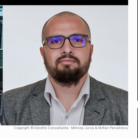
un noilor reglementari UE privind ambalajele pot risca retragerea prod
ES ON THE INTERNATIONAL BUSINESS SCENE
OST DIGITALIZED WHOLESALER IN ROMANIA
 benzinariile RO concept OSCAR – peste 500 de participanti
management a Pall-Ex, liderul pietei de transport paletizat din Romani
MBRU AL FAMILIEI: RANGE ROVER GT
Copyright © Deloitte Consultanta - Mihnea Jurca & Stefan Panaitescu