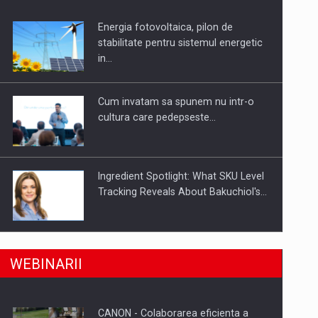
Energia fotovoltaica, pilon de
uselor din piata
stabilitate pentru sistemul energetic
in…
Cum invatam sa spunem nu intr-o
cultura care pedepseste…
Ingredient Spotlight: What SKU Level
Tracking Reveals About Bakuchiol's…
Producatorii si comerciantii care nu
a, preiau compania intr-o tranzactie de peste 25…
WEBINARII
se supun noilor reglementari…
CANON - Colaborarea eficienta a