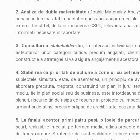
2. Analiza de dubla materialitate
(Double Materiality Analys
punand in lumina atat impactul organizatiei asupra mediului si 
externi. De altfel, de la introducerea CSRD, relevanta analiz
informatii necesare in raportare.
3. Consultarea
stakeholder-
ilor
, in interviuri individuale
asteptarilor unor categorii critice, precum angajatii, clien
constructie a strategiei si va asigura angajamentul acestora
4. Stabilirea ca prioritati de actiune a zonelor cu cel m
subiectele simultan, este, de asemenea, un principiu de avut
abordare precauta, treptata, construind un plan in jurul t
mediu, fie in plan social sau de business, este intotdeauna d
planuri, riscurile tin de risipa de resurse in proiecte cu impa
urmarit si de atins, precum si lipsa de credibilitate, cauzata d
5. La finalul acestor primi patru pasi, o foaie de parcu
scurt, realizabile imediat, pe termen mediu, adica proiecte de
de transformare. Strategiile de sustenabilitate trebuie cons