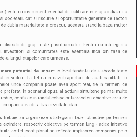
is) este un instrument esential de calibrare in etapa initiala, ea
societatii, cat si riscurile si oportunitatile generate de factori
ei de dubla materialitate a crescut, aceasta stand la baza multor
 sau discutii de grup, este pasul urmator. Pentru ca intelegerea
tii, investitorii si comunitatea este esentiala inca din faza de
 de-a lungul etapelor care urmeaza.
ai mare potential de impact
, in locul tendintei de a aborda toate
 in vedere. La fel ca in cazul raportarii de sustenabilitate, o
emelor unde compania poate avea aport real, fie in termeni de
e preferat. In scenariul opus, al actiunii simultane pe mai multe
ct redus, confuzie in randul echipelor lucrand cu obiective greu de
e incapacitatea de a livra rezultate clare.
rs
trebuie sa organizeze strategia in faze: obiective pe termen
 extindere, respectiv obiective pe termen lung - adica initiative
truite astfel incat planul sa reflecte implicarea companiei pe o