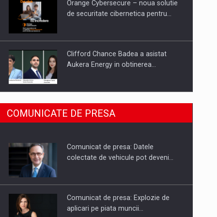
Orange Cybersecure – noua solutie
de securitate cibernetica pentru…
Clifford Chance Badea a asistat
Aukera Energy in obtinerea…
SAPTE PERSONALITATI DIN MEDIUL
COMUNICATE DE PRESA
DE AFACERI, ACADEMIC SI
INSTITUTIONAL…
Comunicat de presa: Datele
Hard Enduro Piatra Craiului 2026,
colectate de vehicule pot deveni…
fueled by benzinariile RO…
Comunicat de presa: Explozie de
aplicari pe piata muncii…