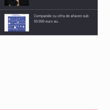
Companiile cu cifra de afaceri sub
50.000 euro au…
Dinu Bumbacea revine in PwC
Romania ca Partener si…
Comunicat de presa: Joburile part-
time reincep sa intre pe…