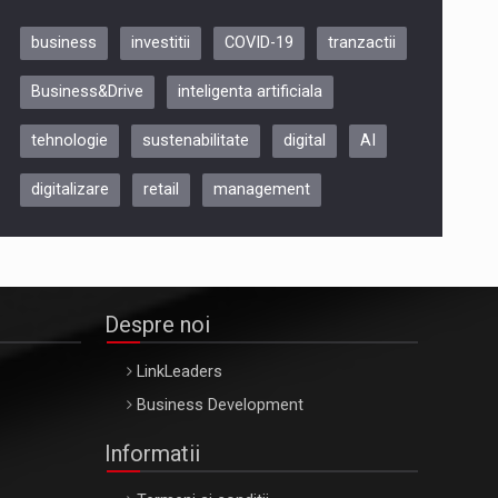
business
investitii
COVID-19
tranzactii
Be Inspired. Make it Happen!,
Business&Drive
inteligenta artificiala
ARTEMIS LETO, ORADEA, 8
Octombrie
tehnologie
sustenabilitate
digital
AI
Oradea – 8 Oct 2026
digitalizare
retail
management
Despre noi
LinkLeaders
Business Development
Informatii