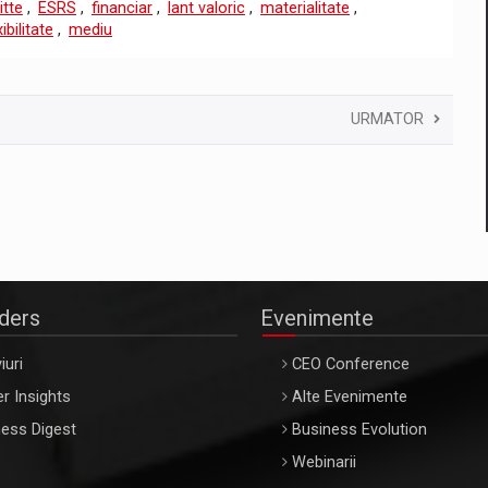
itte
,
ESRS
,
financiar
,
lant valoric
,
materialitate
,
ibilitate
,
mediu
URMATOR
aders
Evenimente
iuri
CEO Conference
r Insights
Alte Evenimente
ess Digest
Business Evolution
Webinarii