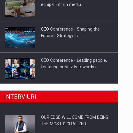
Proteinmaxxing and the Future of
echipei intr un mediu…
Protein Demand
CEO Conference - Shaping the
Future - Strategy in…
CEO Conference - Leading people,
fostering creativity towards a…
CEO Conference - Shaping The
INTERVIURI
Future - Technology and…
OUR EDGE WILL COME FROM BEING
Webinar - Business Evolution-
THE MOST DIGITALIZED…
RETHINK STRATEGY-Finantare