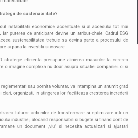
i materialitate.
trategii de sustenabilitate?
dul instabilitatii economice accentuate si al accesului tot mai
, iar puterea de anticipare devine un atribut-cheie. Cadrul ESG
aceea sustenabilitatea trebuie sa devina parte a procesului de
e si pana la investitii si inovare.
 O strategie eficienta presupune alinierea masurilor la cererea
fere o imagine complexa nu doar asupra situatiei companiei, ci si
.
de reglementari sau pornita voluntar, va intampina un anumit grad
lari, organizati, in atingerea lor faciliteaza cresterea increderii
trarea tuturor actiunilor de transformare si optimizare intr-un
icului industriei, alocand responsabili si bugete si tinand cont de
ramane un document „viu” si necesita actualizari si ajustari