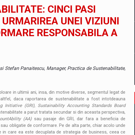
il pentru comanda intr-o gama extinsa de variante atragatoare
ILITATE: CINCI PASI
 URMARIREA UNEI VIZIUNI
ORMARE RESPONSABILA A
 Demand
si Stefan Panaitescu, Manager, Practica de Sustenabilitate,
oare in ultimii ani, insa, din motive diverse, segmentul legat de
altfel, daca raportarea de sustenabilitate a fost intotdeauna
g Initiative (GRI), Sustainability Accounting Standards Board
tenabilitate a parut tratata secundar si din aceasta perspectiva,
ountAbility (AA)
sau pasaje din GRI, dar fara a beneficia de
e sau obligatie de conformare. Pe de alta parte, chiar acolo unde
le in care ea este decuplata de strategia de business, ceea ce