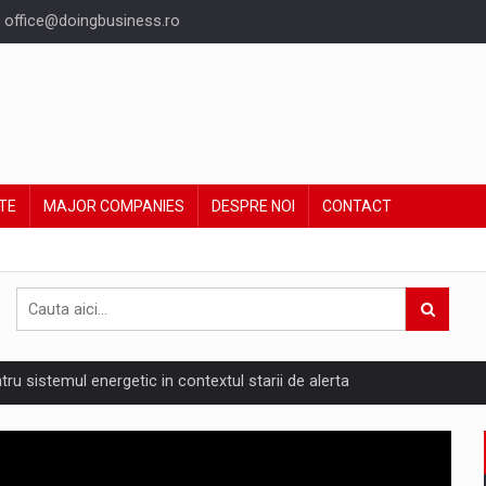
office@doingbusiness.ro
TE
MAJOR COMPANIES
DESPRE NOI
CONTACT
ntru sistemul energetic in contextul starii de alerta
are pedepseste granitele?
ing Reveals About Bakuchiol's Evolution