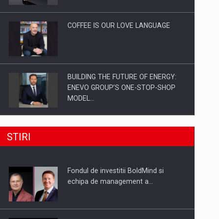
Investitii Digitalizare
COFFEE IS OUR LOVE LANGUAGE
BUILDING THE FUTURE OF ENERGY:
ENEVO GROUP’S ONE-STOP-SHOP
MODEL…
ROOTED IN ROMANIA, BUILT TO
STIRI
DELIVER TECHNOLOGY FOR THE…
Fondul de investitii BoldMind si
PUTTING ROMANIAN CORPORATE
echipa de management a…
COMPANIES ON THE INTERNATIONAL
BUSINESS SCENE