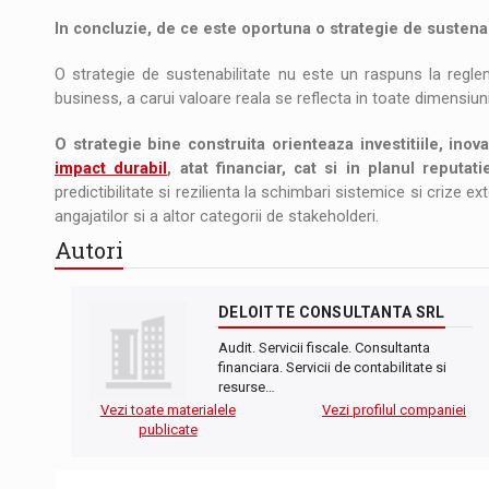
In concluzie, de ce este oportuna o strategie de sustenab
O strategie de sustenabilitate nu este un raspuns la regleme
business, a carui valoare reala se reflecta in toate dimensiuni
O strategie bine construita orienteaza investitiile, ino
impact durabil
, atat financiar, cat si in planul reputat
predictibilitate si rezilienta la schimbari sistemice si crize ext
angajatilor si a altor categorii de stakeholderi.
Autori
DELOITTE CONSULTANTA SRL
Audit. Servicii fiscale. Consultanta
financiara. Servicii de contabilitate si
resurse…
Vezi toate materialele
Vezi profilul companiei
publicate