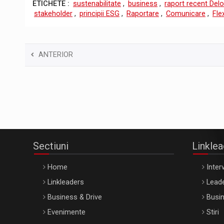
ETICHETE :
sustenabilitate
,
business
,
raport recent Delo
stakeholder
,
principii ESG
,
Raportare
,
Comunicare
,
Flex
ANTERIOR
Sectiuni
Linkle
Home
Interv
Linkleaders
Leade
Business & Drive
Busin
Evenimente
Stiri