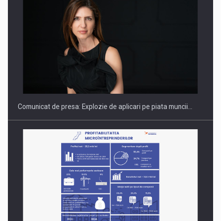
Hard Enduro Piatra Craiului 2026, fueled by benzinariile RO…
Comunicat de presa: Explozie de aplicari pe piata muncii…