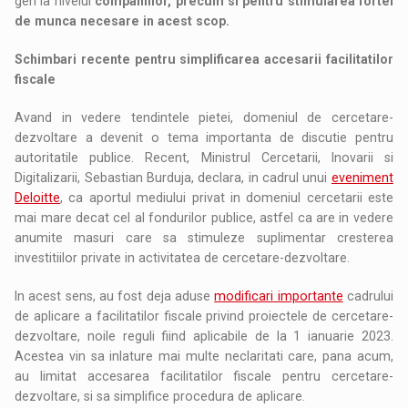
gen la nivelul
companiilor, precum si pentru stimularea fortei
de munca necesare in acest scop.
Schimbari recente pentru simplificarea accesarii facilitatilor
fiscale
Avand in vedere tendintele pietei, domeniul de cercetare-
dezvoltare a devenit o tema importanta de discutie pentru
autoritatile publice. Recent, Ministrul Cercetarii, Inovarii si
Digitalizarii, Sebastian Burduja, declara, in cadrul unui
eveniment
Deloitte
, ca aportul mediului privat in domeniul cercetarii este
mai mare decat cel al fondurilor publice, astfel ca are in vedere
anumite masuri care sa stimuleze suplimentar cresterea
investitiilor private in activitatea de cercetare-dezvoltare.
In acest sens, au fost deja aduse
modificari importante
cadrului
de aplicare a facilitatilor fiscale privind proiectele de cercetare-
dezvoltare, noile reguli fiind aplicabile de la 1 ianuarie 2023.
Acestea vin sa inlature mai multe neclaritati care, pana acum,
au limitat accesarea facilitatilor fiscale pentru cercetare-
dezvoltare, si sa simplifice procedura de aplicare.