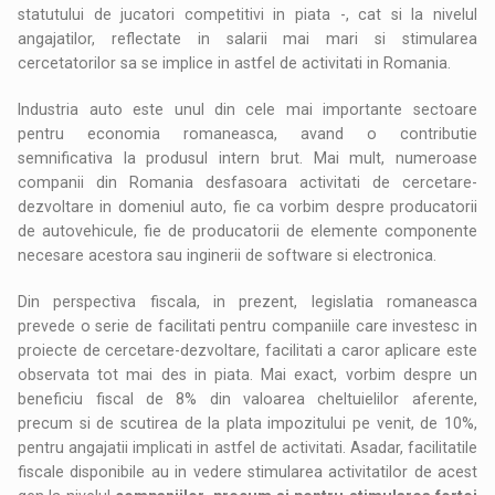
statutului de jucatori competitivi in piata -, cat si la nivelul
angajatilor, reflectate in salarii mai mari si stimularea
cercetatorilor sa se implice in astfel de activitati in Romania.
Industria auto este unul din cele mai importante sectoare
pentru economia romaneasca, avand o contributie
semnificativa la produsul intern brut. Mai mult, numeroase
companii din Romania desfasoara activitati de cercetare-
dezvoltare in domeniul auto, fie ca vorbim despre producatorii
de autovehicule, fie de producatorii de elemente componente
necesare acestora sau inginerii de software si electronica.
Din perspectiva fiscala, in prezent, legislatia romaneasca
prevede o serie de facilitati pentru companiile care investesc in
proiecte de cercetare-dezvoltare, facilitati a caror aplicare este
observata tot mai des in piata. Mai exact, vorbim despre un
beneficiu fiscal de 8% din valoarea cheltuielilor aferente,
precum si de scutirea de la plata impozitului pe venit, de 10%,
pentru angajatii implicati in astfel de activitati. Asadar, facilitatile
fiscale disponibile au in vedere stimularea activitatilor de acest