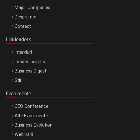
Major Companies
Be Inspired. Make it Happen!, ARTEMIS LETO, ORADEA, 8
Despre noi
Octombrie
Contact
Oradea – 8 Oct 2026
Linkleaders
Interviuri
Leader Insights
Business Digest
Stiri
Evenimente
CEO Conference
Alte Evenimente
Business Evolution
Webinarii