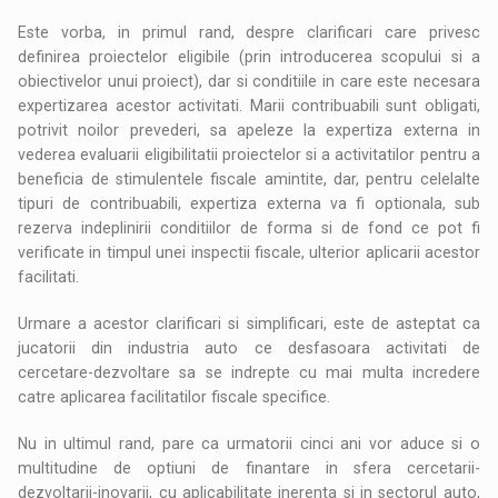
Este vorba, in primul rand, despre clarificari care privesc
definirea proiectelor eligibile (prin introducerea scopului si a
obiectivelor unui proiect), dar si conditiile in care este necesara
expertizarea acestor activitati. Marii contribuabili sunt obligati,
potrivit noilor prevederi, sa apeleze la expertiza externa in
vederea evaluarii eligibilitatii proiectelor si a activitatilor pentru a
beneficia de stimulentele fiscale amintite, dar, pentru celelalte
tipuri de contribuabili, expertiza externa va fi optionala, sub
rezerva indeplinirii conditiilor de forma si de fond ce pot fi
verificate in timpul unei inspectii fiscale, ulterior aplicarii acestor
facilitati.
Urmare a acestor clarificari si simplificari, este de asteptat ca
jucatorii din industria auto ce desfasoara activitati de
cercetare-dezvoltare sa se indrepte cu mai multa incredere
catre aplicarea facilitatilor fiscale specifice.
Nu in ultimul rand, pare ca urmatorii cinci ani vor aduce si o
multitudine de optiuni de finantare in sfera cercetarii-
dezvoltarii-inovarii, cu aplicabilitate inerenta si in sectorul auto,