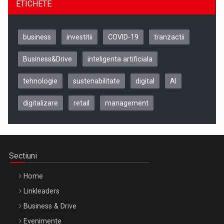
ETICHETE
business
investitii
COVID-19
tranzactii
Business&Drive
inteligenta artificiala
tehnologie
sustenabilitate
digital
AI
digitalizare
retail
management
Be Inspired. Make it Happen!, CLUJ, 9 Decembrie
Cluj-Napoca – 9 Dec 2026
Sectiuni
Home
Linkleaders
Business & Drive
Evenimente