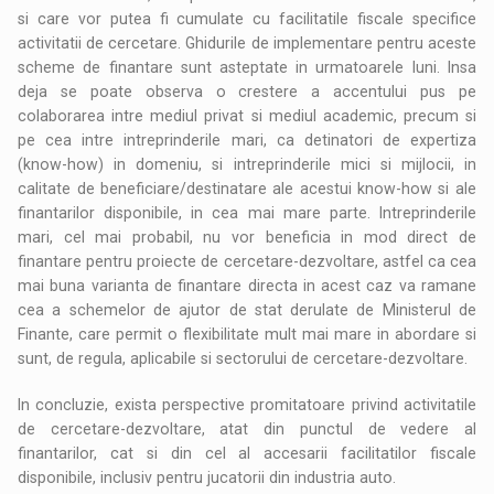
si care vor putea fi cumulate cu facilitatile fiscale specifice
activitatii de cercetare. Ghidurile de implementare pentru aceste
scheme de finantare sunt asteptate in urmatoarele luni. Insa
deja se poate observa o crestere a accentului pus pe
colaborarea intre mediul privat si mediul academic, precum si
pe cea intre intreprinderile mari, ca detinatori de expertiza
(know-how) in domeniu, si intreprinderile mici si mijlocii, in
calitate de beneficiare/destinatare ale acestui know-how si ale
finantarilor disponibile, in cea mai mare parte. Intreprinderile
mari, cel mai probabil, nu vor beneficia in mod direct de
finantare pentru proiecte de cercetare-dezvoltare, astfel ca cea
mai buna varianta de finantare directa in acest caz va ramane
cea a schemelor de ajutor de stat derulate de Ministerul de
Finante, care permit o flexibilitate mult mai mare in abordare si
sunt, de regula, aplicabile si sectorului de cercetare-dezvoltare.
In concluzie, exista perspective promitatoare privind activitatile
de cercetare-dezvoltare, atat din punctul de vedere al
finantarilor, cat si din cel al accesarii facilitatilor fiscale
disponibile, inclusiv pentru jucatorii din industria auto.