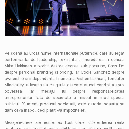
Pe scena au urcat nume internationale puternice, care au legat
performanta de leadership, rezilienta si increderea in echipa.
Mika Hakkinen a vorbit despre decizie sub presiune, Chris Do
despre personal branding si pricing, iar Codie Sanchez despre
ownership si independenta financiara. Vishen Lakhiani, fondator
Mindvalley, a lasat sala cu gurile cascate atunci cand si-a spus
povestea, iar mesajul lui despre responsabilitatea
antreprenorilor fata de societate a miscat in mod special
publicul: ”Suntem produsul societatii, este datoria noastra sa
dam ceva inapoi, deci platiti-va impozitele!”.
Mesajele-cheie ale editiei au fost clare: diferentierea reala
conteaza mai mult decat vizibilitatea superficiala, wellbeingul