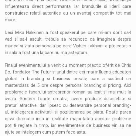
influenteaza direct performanta, iar brandurile si liderii care
construiesc relatii autentice au un avantaj competitiv tot mai
mare.
Desi Mika Hakkinen a fost speakerul pe care mi-am dorit sa-l
vad si sa-l ascult, trebuie sa recunosc ca imaginea despre
munca si viata personala pe care Vishen Lakhiani a proiectat-o
in sala a fost una la care nu ma asteptam.
Finalul evenimentului a venit cu moment practic oferit de Chris
Do, fondator The Futur si unul dintre cei mai influenti educatori
globali in branding si business creativ, care a sustinut un
masterclass de 5 ore despre personal branding si pricing. Aici
problemele tanarului antreprenor roman au iesit si mai mult la
iveala. Suntem foarte creativi, avem produse desosebite si
preturi atractive, dar lipsesc cu desavarsire personal branding-
ul, intelegerea activitatii si pozitionarea pe piata. Poate parea
ceva dramatic insa in realitate majoritatea acestor probleme
pot fi reglate in timp, iar evenimentele de business vin sa ne
ajute sa intelegem cum putem face asta.