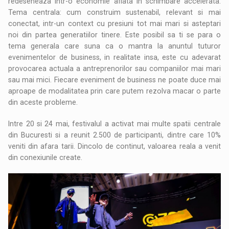
redeseneaza intr-o economie aflata in schimbare accelerata.
Tema centrala: cum construim sustenabil, relevant si mai
conectat, intr-un context cu presiuni tot mai mari si asteptari
noi din partea generatiilor tinere. Este posibil sa ti se para o
tema generala care suna ca o mantra la anuntul tuturor
evenimentelor de business, in realitate insa, este cu adevarat
provocarea actuala a antreprenorilor sau companiilor mai mari
sau mai mici. Fiecare eveniment de business ne poate duce mai
aproape de modalitatea prin care putem rezolva macar o parte
din aceste probleme.
Intre 20 si 24 mai, festivalul a activat mai multe spatii centrale
din Bucuresti si a reunit 2.500 de participanti, dintre care 10%
veniti din afara tarii. Dincolo de continut, valoarea reala a venit
din conexiunile create.