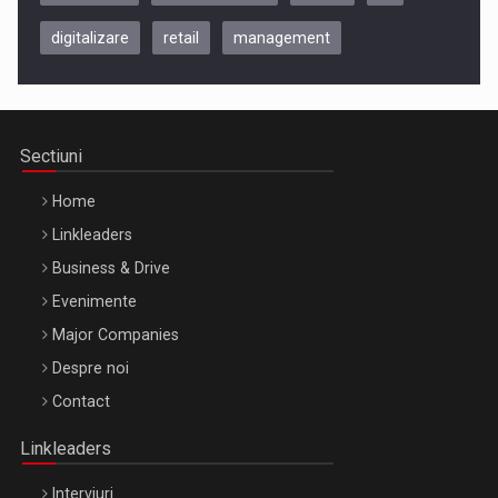
digitalizare
retail
management
Be Inspired. Make it Happen!, CLUJ, 9 Decembrie
Cluj-Napoca – 9 Dec 2026
Sectiuni
Home
Linkleaders
Business & Drive
Evenimente
Major Companies
Be Inspired. Make it Happen!, ARTEMIS LETO, ORADEA, 8
Despre noi
Octombrie
Contact
Oradea – 8 Oct 2026
Linkleaders
Interviuri