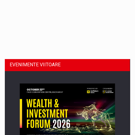
Dinu Bumbacea revine in PwC Romania ca Partener si…
EVENIMENTE VIITOARE
Comunicat de presa: Joburile part-time reincep sa intre pe…