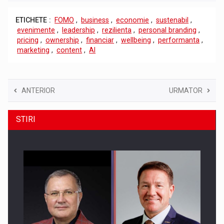
ETICHETE :
FOMO
,
business
,
economie
,
sustenabil
,
evenimente
,
leadership
,
rezilienta
,
personal branding
,
pricing
,
ownership
,
financiar
,
wellbeing
,
performanta
,
marketing
,
content
,
AI
ANTERIOR
URMATOR
STIRI