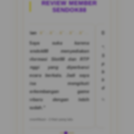
REVIEW MEMBER
terbaru mengenai
pemain agar pelanggan
dari Sendok88, pelanggan
SENDOK88
permainan yang sedang
dapat memperoleh
dapat mengetahui informasi
populer.
informasi yang relevan dan
Slot Gacor 2026, Slot 777
terkini.
terbaru, dan Slot88 populer
˜…â˜…
Rian
â˜…â˜…â˜…â˜…â˜…
Dimas
â˜…â˜
lebih cepat, sehingga tidak
â˜…
 salah
"Saya suka karena
ketinggalan tren permainan
"Setiap hari 
it saya
Sendok88 menyediakan
yang sedang banyak
Sendok88 un
e Slot
informasi Slot88 dan RTP
diperbincangkan oleh para
permainan 
lannya
tinggi yang diperbarui
pemain.
banyak dimi
i dan
secara berkala. Jadi saya
Informasinya
cukup
bisa mengikuti
date dan muda
perkembangan game
terbaru dengan lebih
Terverifikasi - 3 Hari
mudah."
Terverifikasi - 2 Hari yang lalu