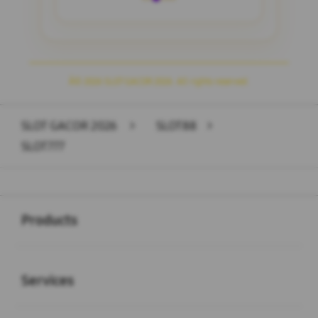
Â© 2026 SLOT GACOR 2026. All rights reserved.
SLOT GACOR 2026
>
SLOT88
>
SLOT777
Buka
Footer Navigation
Products
Buka
Services
Buka