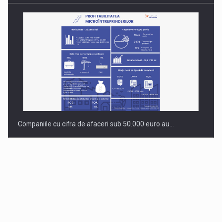
Companiile cu cifra de afaceri sub 50.000 euro au…