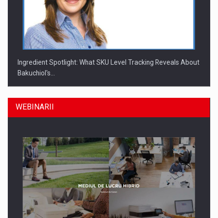
Ingredient Spotlight: What SKU Level Tracking Reveals About
Bakuchiol's…
WEBINARII
Producatorii si comerciantii care nu se supun noilor
reglementari…