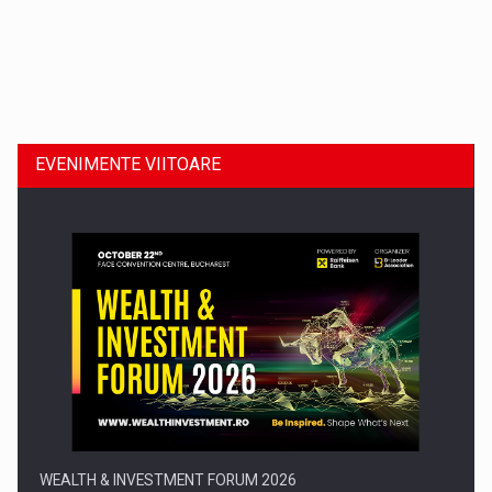
Dinu Bumbacea revine in PwC Romania ca Partener si…
EVENIMENTE VIITOARE
Comunicat de presa: Joburile part-time reincep sa intre pe…
WEALTH & INVESTMENT FORUM 2026