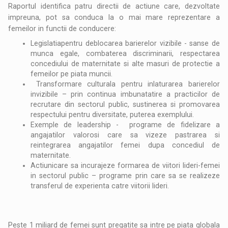
Raportul identifica patru directii de actiune care, dezvoltate
impreuna, pot sa conduca la o mai mare reprezentare a
femeilor in functii de conducere:
Legislatiapentru deblocarea barierelor vizibile - sanse de
munca egale, combaterea discriminarii, respectarea
concediului de maternitate si alte masuri de protectie a
femeilor pe piata muncii.
Transformare culturala pentru inlaturarea barierelor
invizibile – prin continua imbunatatire a practicilor de
recrutare din sectorul public, sustinerea si promovarea
respectului pentru diversitate, puterea exemplului.
Exemple de leadership - programe de fidelizare a
angajatilor valorosi care sa vizeze pastrarea si
reintegrarea angajatilor femei dupa concediul de
maternitate.
Actiunicare sa incurajeze formarea de viitori lideri-femei
in sectorul public – programe prin care sa se realizeze
transferul de experienta catre viitorii lideri.
Peste 1 miliard de femei sunt pregatite sa intre pe piata globala