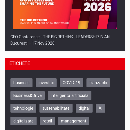
CEO Conference - THE BIG RETHINK - LEADERSHIP IN AN…
Bucuresti – 17 Nov 2026
ETICHETE
business
investitii
COVID-19
tranzactii
Business&Drive
inteligenta artificiala
tehnologie
sustenabilitate
digital
AI
digitalizare
retail
management
Be Inspired. Make it Happen!, CLUJ, 9 Decembrie
Cluj-Napoca – 9 Dec 2026