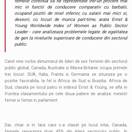
femeile continua sa fie reprezentate intr-un procent mai
mic in functii de conducere comparativ cu barbatii,
ocupand pozitii de nivel inferior, cu salarii mai mici si,
deseori, cu locuri de munca part-time, arata Ernst &
Young Worldwide Index of Women as Public Sector
Leader - care analizeaza problemele legate de egalitatea
de gen la nivelurile superioare de conducere din sectorul
public.
Cand vine vorba denumarul de lideri de sex feminin din sectorul
public global, Canada, Australia si Marea Britanie ocupa primele
trei locuri. SUA, Italia, Franta si Germania se situeaza pe o
pozitie favorabila, la fel si Africa de Sud si Brazilia. Africa de
Sud, clasata pe locul patru in indexul Ernst & Young, se afla in
fruntea clasamentului pe cele doua paliere de analiza: ministri
femei si femei in parlament.
Dar, chiar si in tara care s-a clasat pe locul intai, Canada,
femeile reprezinta doar 45% din liderii sectorului public. In