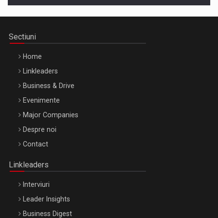
Sectiuni
Home
Linkleaders
Business & Drive
Evenimente
Major Companies
Be Inspired. Make it Happen!, ARTEMIS LETO, ORADEA, 8
Despre noi
Octombrie
Contact
Oradea – 8 Oct 2026
Linkleaders
Interviuri
Leader Insights
Business Digest