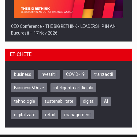
CEO Conference - THE BIG RETHINK - LEADERSHIP IN AN…
Bucuresti – 17 Nov 2026
ETICHETE
business
investitii
COVID-19
tranzactii
Business&Drive
inteligenta artificiala
tehnologie
sustenabilitate
digital
AI
digitalizare
retail
management
Be Inspired. Make it Happen!, CLUJ, 9 Decembrie
Cluj-Napoca – 9 Dec 2026