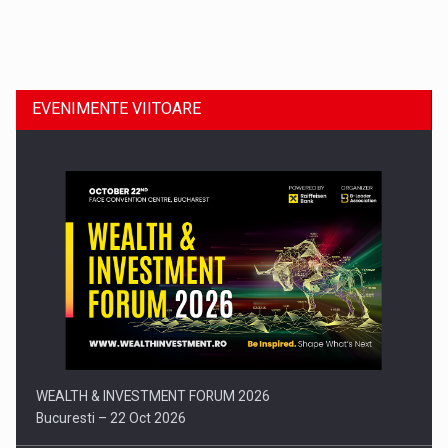
Dinu Bumbacea revine in PwC Romania ca Partener si…
EVENIMENTE VIITOARE
Comunicat de presa: Joburile part-time reincep sa intre pe…
WEALTH & INVESTMENT FORUM 2026
Bucuresti – 22 Oct 2026