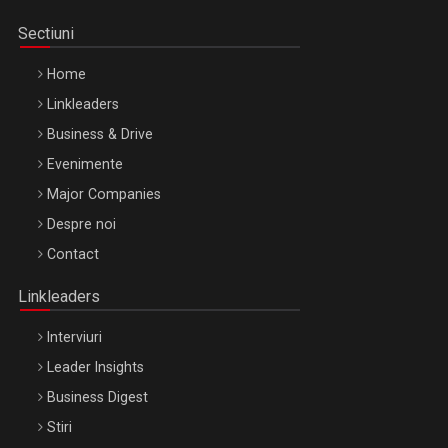
Sectiuni
Home
Linkleaders
Business & Drive
Evenimente
Major Companies
Be Inspired. Make it Happen!, ARTEMIS LETO, ORADEA, 8
Despre noi
Octombrie
Contact
Oradea – 8 Oct 2026
Linkleaders
Interviuri
Leader Insights
Business Digest
Stiri