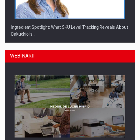
Ingredient Spotlight: What SKU Level Tracking Reveals About
Bakuchiol's…
WEBINARII
Producatorii si comerciantii care nu se supun noilor
reglementari…