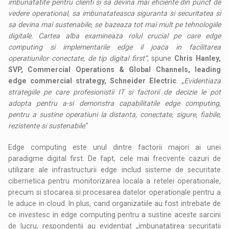
imbunatatite pentru clienti si sa devina mai eficiente din punct de
vedere operational, sa imbunatateasca siguranta si securitatea si
sa devina mai sustenabile, se bazeaza tot mai mult pe tehnologiile
digitale. Cartea alba examineaza rolul crucial pe care edge
computing si implementarile edge il joaca in facilitarea
operatiunilor conectate, de tip digital first”
, spune
Chris Hanley,
SVP, Commercial Operations & Global Channels, leading
edge commercial strategy, Schneider Electric
. „
Evidentiaza
strategiile pe care profesionistii IT si factorii de decizie le pot
adopta pentru a-si demonstra capabilitatile edge computing,
pentru a sustine operatiuni la distanta, conectate, sigure, fiabile,
rezistente si sustenabile
.”
Edge computing este unul dintre factorii majori ai unei
paradigme digital first. De fapt, cele mai frecvente cazuri de
utilizare ale infrastructurii edge includ sisteme de securitate
cibernetica pentru monitorizarea locala a retelei operationale,
precum si stocarea si procesarea datelor operationale pentru a
le aduce in cloud. In plus, cand organizatiile au fost intrebate de
ce investesc in edge computing pentru a sustine aceste sarcini
de lucru, respondentii au evidentiat „imbunatatirea securitatii