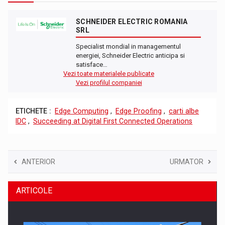
SCHNEIDER ELECTRIC ROMANIA
SRL
Specialist mondial in managementul
energiei, Schneider Electric anticipa si
satisface…
Vezi toate materialele publicate
Vezi profilul companiei
ETICHETE :
Edge Computing
,
Edge Proofing
,
carti albe
IDC
,
Succeeding at Digital First Connected Operations
ANTERIOR
URMATOR
ARTICOLE