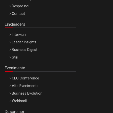
Be Inspired. Make it Happen!, ARTEMIS LETO, ORADEA, 8
Despre noi
Octombrie
Contact
Oradea – 8 Oct 2026
Linkleaders
Interviuri
Leader Insights
Business Digest
Stiri
Evenimente
CEO Conference
Alte Evenimente
Business Evolution
Webinarii
Despre noi