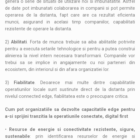
genera o serie de situatii de utilizare noi si imbunatatite. Astfel
de date pot imbunatati colaborarea in companii si pot permite
operarea de la distanta, fapt care are ca rezultat eficienta
muncii, asigurand in acelasi timp companiilor, capabilitati
rezistente de operare la distanta.
2)
Abilitati
. Forta de munca trebuie sa aiba abilitatile potrivite
pentru a executa setarile tehnologice si pentru a putea construi
alinierea la nivel intern necesara transformarii. Companiile vor
trebui sa se implice in angajamente cu noi parteneri din
ecosistem, din interiorul si din afara organizatiei lor.
3)
Fiabilitate
. Deoarece mai multe dintre capabilitatile
operatiunilor locale sunt sustinute direct de la distanta prin
nivelul connected edge, fiabilitatea este o preocupare critica.
Cum pot organizatiile sa dezvolte capacitatile edge pentru
a-si sprijini tranzitia la operatiunile conectate, digital first
•
Resurse de energie si conectivitate rezistente, sigure,
sustenabile
: prin identificarea resurselor de energie si