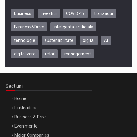
business
investitii
COVID-19
tranzactii
Business&Drive
inteligenta artificiala
tehnologie
sustenabilitate
digital
AI
digitalizare
retail
management
Be Inspired. Make it Happen!, CLUJ, 9 Decembrie
Cluj-Napoca – 9 Dec 2026
Sectiuni
Home
Linkleaders
Business & Drive
Evenimente
Major Companies