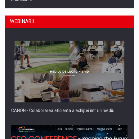
WEBINARII
Producatorii si comerciantii care nu se supun noilor
reglementari…
CANON - Colaborarea eficienta a echipei intr un mediu…