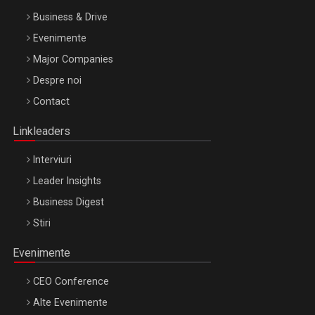
Business & Drive
Evenimente
Major Companies
Be Inspired. Make it Happen!, ARTEMIS LETO, ORADEA, 8
Despre noi
Octombrie
Contact
Oradea – 8 Oct 2026
Linkleaders
Interviuri
Leader Insights
Business Digest
Stiri
Evenimente
CEO Conference
Alte Evenimente