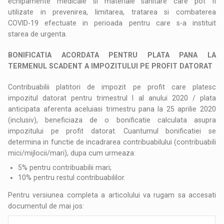
echipamente medicale si materiale sanitare care pot fi
utilizate in prevenirea, limitarea, tratarea si combaterea
COVID-19 efectuate in perioada pentru care s-a instituit
starea de urgenta.
BONIFICATIA ACORDATA PENTRU PLATA PANA LA
TERMENUL SCADENT A IMPOZITULUI PE PROFIT DATORAT
Contribuabilii platitori de impozit pe profit care platesc
impozitul datorat pentru trimestrul I al anului 2020 / plata
anticipata aferenta aceluiasi trimestru pana la 25 aprilie 2020
(inclusiv), beneficiaza de o bonificatie calculata asupra
impozitului pe profit datorat. Cuantumul bonificatiei se
determina in functie de incadrarea contribuabilului (contribuabili
mici/mijlocii/mari), dupa cum urmeaza:
5% pentru contribuabilii mari;
10% pentru restul contribuabililor.
Pentru versiunea completa a articolului va rugam sa accesati
documentul de mai jos: