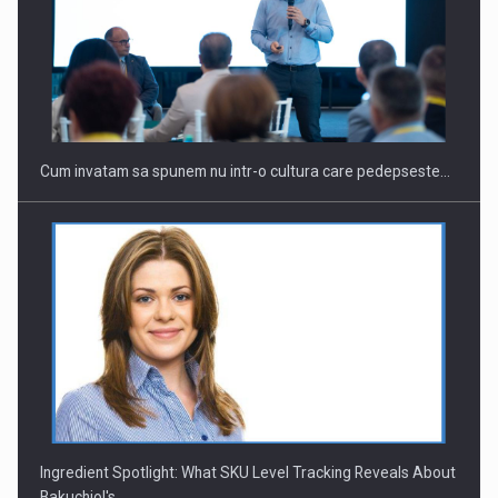
Cum invatam sa spunem nu intr-o cultura care pedepseste…
Ingredient Spotlight: What SKU Level Tracking Reveals About
Bakuchiol's…