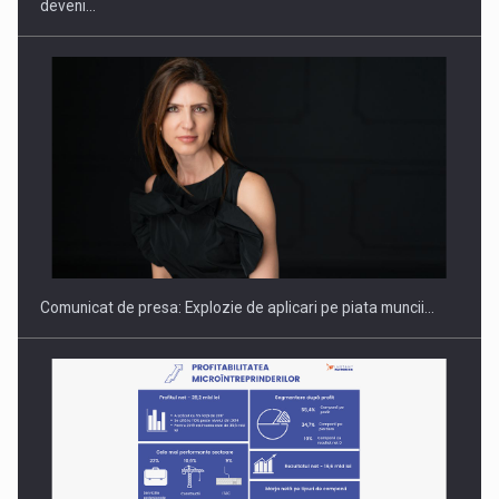
deveni…
Hard Enduro Piatra Craiului 2026, fueled by benzinariile RO…
Comunicat de presa: Explozie de aplicari pe piata muncii…