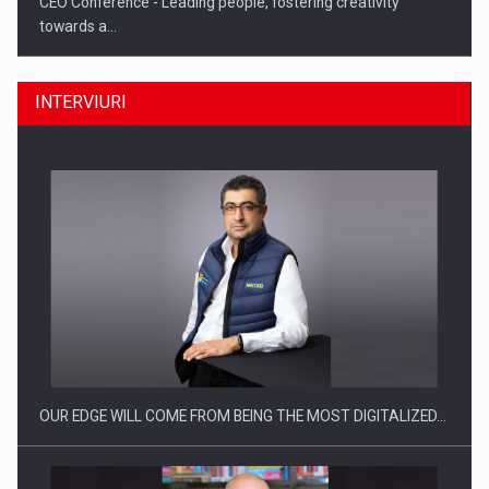
CEO Conference - Leading people, fostering creativity
towards a…
INTERVIURI
CEO Conference - Shaping The Future - Technology and…
OUR EDGE WILL COME FROM BEING THE MOST DIGITALIZED…