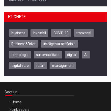
ETICHETE
business
investitii
COVID-19
tranzactii
Business&Drive
inteligenta artificiala
tehnologie
sustenabilitate
digital
AI
digitalizare
retail
management
Be Inspired. Make it Happen!, CLUJ, 9 Decembrie
Cluj-Napoca – 9 Dec 2026
Sectiuni
Home
Linkleaders