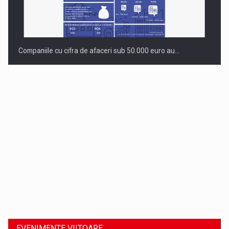
Companiile cu cifra de afaceri sub 50.000 euro au…
Dinu Bumbacea revine in PwC Romania ca Partener si…
EVENIMENTE VIITOARE