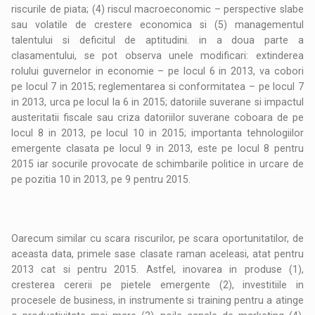
riscurile de piata; (4) riscul macroeconomic – perspective slabe
sau volatile de crestere economica si (5) managementul
talentului si deficitul de aptitudini. in a doua parte a
clasamentului, se pot observa unele modificari: extinderea
rolului guvernelor in economie – pe locul 6 in 2013, va cobori
pe locul 7 in 2015; reglementarea si conformitatea – pe locul 7
in 2013, urca pe locul la 6 in 2015; datoriile suverane si impactul
austeritatii fiscale sau criza datoriilor suverane coboara de pe
locul 8 in 2013, pe locul 10 in 2015; importanta tehnologiilor
emergente clasata pe locul 9 in 2013, este pe locul 8 pentru
2015 iar socurile provocate de schimbarile politice in urcare de
pe pozitia 10 in 2013, pe 9 pentru 2015.
Oarecum similar cu scara riscurilor, pe scara oportunitatilor, de
aceasta data, primele sase clasate raman aceleasi, atat pentru
2013 cat si pentru 2015. Astfel, inovarea in produse (1),
cresterea cererii pe pietele emergente (2), investitiile in
procesele de business, in instrumente si training pentru a atinge