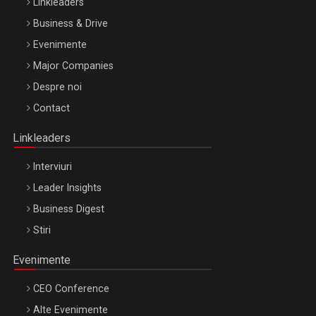
Linkleaders
Business & Drive
Evenimente
Major Companies
Be Inspired. Make it Happen!, ARTEMIS LETO, ORADEA, 8
Despre noi
Octombrie
Contact
Oradea – 8 Oct 2026
Linkleaders
Interviuri
Leader Insights
Business Digest
Stiri
Evenimente
CEO Conference
Alte Evenimente