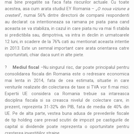
mai bine pregatite sa faca fata riscurilor actuale. Cu toate
acestea, asa cum arata studiul EY Romania – „
O noua viziune a
cresterii
”, numai 56% dintre directorii de companii respondenti
au declarat ca intentioneaza sa ramana pe piata pana cand
aceasta se va stabiliza, in cazul in care piata nu va mai fi stabila
si predictibila sau, dimpotriva, va intra in declin in urmatoarele
12 luni, in scadere de la 76% cati au mentionat aceasta intentie
in 2013. Este un semnal important care arata orientarea catre
oportunitati, chiar daca sunt in alte piete.
?
Mediul fiscal
–Nu singurul risc, dar poate principalul pentru
consolidarea fiscala din Romania este o redresare economica
mai lenta in 2014, fata de cea estimata, situatie in care
veniturile realizate din colectarea de taxe si TVA vor fi mai mici.
Expertii UE considera ca Romania trebuie sa intareasca
disciplina fiscala si sa creasca nivelul de colectare care, in
prezent, reprezinta 31-32% din PIB, fata de media de 40% din
UE. Pe de alta parte, vestea buna adusa de prevederile fiscale
de tip holding care prevad scutiri de impozit pe castigurile de
capital si dividende poate reprezenta o oportunitate pentru
cresterea investitiilor straine.