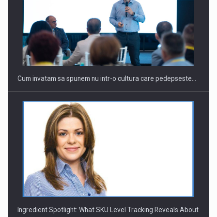
Cum invatam sa spunem nu intr-o cultura care pedepseste…
Ingredient Spotlight: What SKU Level Tracking Reveals About