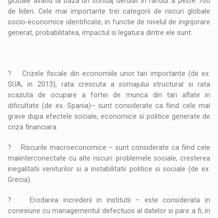
globale avand la baza un sondaj derulat in randul a peste 700
de lideri. Cele mai importante trei categorii de riscuri globale
socio-economice identificate, in functie de nivelul de ingrijorare
generat, probabilitatea, impactul si legatura dintre ele sunt:
? Crizele fiscale din economiile unor tari importante (de ex.
SUA, in 2013), rata crescuta a somajului structural si rata
scazuta de ocupare a fortei de munca din tari aflate in
dificultate (de ex. Spania)– sunt considerate ca fiind cele mai
grave dupa efectele sociale, economice si politice generate de
criza financiara.
? Riscurile macroeconomice – sunt considerate ca fiind cele
maiinterconectate cu alte riscuri: problemele sociale, cresterea
inegalitatii veniturilor si a instabilitatii politice si sociale (de ex.
Grecia).
? Erodarea increderii in institutii – este considerata in
conexiune cu managementul defectuos al datelor si pare a fi, in