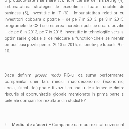
o productivitate mai mare (3), noile canale de marketing (4),
imbunatatirea strategiei de executie in toate functiile de
business (5), investitiile in IT (6). Imbunatatirea relatiilor cu
investitorii coboara o pozitie – de pe 7 in 2013, pe 8 in 2015,
programele de CSR si cresterea increderii publice urca o pozitie
– de pe 8 in 2013, pe 7 in 2015. Investitiile in tehnologiile verzi si
optimizarile globale si de relocare a functiilor-cheie se mentin
pe aceleasi pozitii pentru 2013 si 2015, respectiv pe locurile 9 si
10.
Daca definim
grosso modo
PIB-ul ca suma performantei
companiilor unei tari, mediul macroeconomic (economic,
social, fiscal etc.) poate fi vazut ca spatiu de intersectie dintre
riscurile si oportunitatile globale mentionate in prima parte si
cele ale companiilor rezultate din studiul EY.
?
Mediul de afaceri
– Companiile care au rezistat crizei sunt