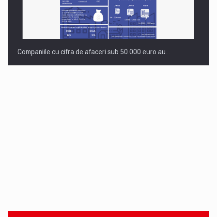
Companiile cu cifra de afaceri sub 50.000 euro au…
Dinu Bumbacea revine in PwC Romania ca Partener si…