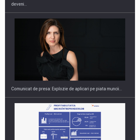
deveni…
Hard Enduro Piatra Craiului 2026, fueled by benzinariile RO…
Comunicat de presa: Explozie de aplicari pe piata muncii…