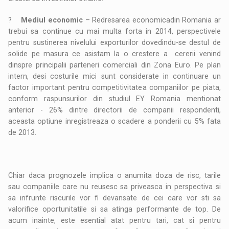
?
Mediul economic
– Redresarea economicadin Romania ar
trebui sa continue cu mai multa forta in 2014, perspectivele
pentru sustinerea nivelului exporturilor dovedindu-se destul de
solide pe masura ce asistam la o crestere a cererii venind
dinspre principalii parteneri comerciali din Zona Euro. Pe plan
intern, desi costurile mici sunt considerate in continuare un
factor important pentru competitivitatea companiilor pe piata,
conform raspunsurilor din studiul EY Romania mentionat
anterior - 26% dintre directorii de companii respondenti,
aceasta optiune inregistreaza o scadere a ponderii cu 5% fata
de 2013.
Chiar daca prognozele implica o anumita doza de risc, tarile
sau companiile care nu reusesc sa priveasca in perspectiva si
sa infrunte riscurile vor fi devansate de cei care vor sti sa
valorifice oportunitatile si sa atinga performante de top. De
acum inainte, este esential atat pentru tari, cat si pentru