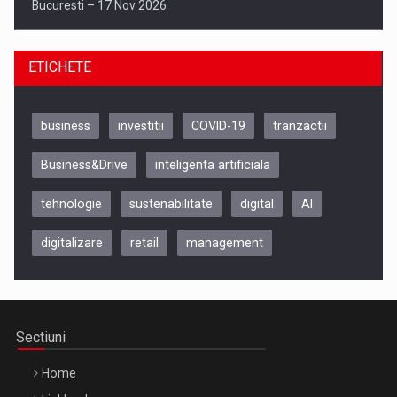
Bucuresti – 17 Nov 2026
ETICHETE
business
investitii
COVID-19
tranzactii
Business&Drive
inteligenta artificiala
tehnologie
sustenabilitate
digital
AI
digitalizare
retail
management
Be Inspired. Make it Happen!, CLUJ, 9 Decembrie
Cluj-Napoca – 9 Dec 2026
Sectiuni
Home