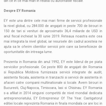
din ce in ce mai mari in relatia cu autoritatile fiscale.
Despre EY Romania
EY este una dintre cele mai mari firme de servicii profesionale
la nivel global, cu 284.000 de angajati in peste 700 de birouri in
150 de tari si venituri de aproximativ 36,4 miliarde de USD in
anul fiscal incheiat la 30 iunie 2019. Reteaua noastra este cea
mai integrata la nivel global, iar resursele din cadrul acesteia ne
ajuta sa le oferim clientilor servicii prin care sa beneficieze de
oportunitatile din intreaga lume.
Prezenta in Romania din anul 1992, EY este liderul de pe piata
serviciilor profesionale. Cei peste 800 de angajati din Romania
si Republica Moldova furnizeaza servicii integrate de audit,
asistenta fiscala, asistenta in tranzactii si servicii de asistenta in
afaceri catre companii multinationale si locale. Avem birouri in
Bucuresti, Cluj-Napoca, Timisoara, Iasi si Chisinau. EY Romania
s-a afiliat in 2014 singurei competitii de nivel mondial dedicata
antreprenoriatului, EY Entrepreneur Of The Year. Castigatorul
editiei locale reprezinta Romania in finala mondiala ce are loc in