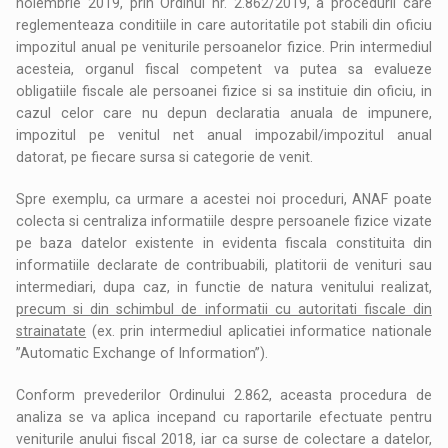
noiembrie 2019, prin Ordinul nr. 2.862/2019, a procedurii care
reglementeaza conditiile in care autoritatile pot stabili din oficiu
impozitul anual pe veniturile persoanelor fizice. Prin intermediul
acesteia, organul fiscal competent va putea sa evalueze
obligatiile fiscale ale persoanei fizice si sa instituie din oficiu, in
cazul celor care nu depun declaratia anuala de impunere,
impozitul pe venitul net anual impozabil/impozitul anual
datorat, pe fiecare sursa si categorie de venit.
Spre exemplu, ca urmare a acestei noi proceduri, ANAF poate
colecta si centraliza informatiile despre persoanele fizice vizate
pe baza datelor existente in evidenta fiscala constituita din
informatiile declarate de contribuabili, platitorii de venituri sau
intermediari, dupa caz, in functie de natura venitului realizat,
precum si din schimbul de informatii cu autoritati fiscale din
strainatate
(ex. prin intermediul aplicatiei informatice nationale
”Automatic Exchange of Information”).
Conform prevederilor Ordinului 2.862, aceasta procedura de
analiza se va aplica incepand cu raportarile efectuate pentru
veniturile anului fiscal 2018, iar ca surse de colectare a datelor,