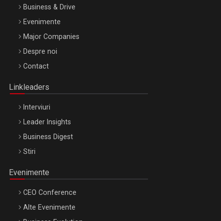
Business & Drive
Evenimente
Major Companies
Be Inspired. Make it Happen!, ARTEMIS LETO, ORADEA, 8
Despre noi
Octombrie
Contact
Oradea – 8 Oct 2026
Linkleaders
Interviuri
Leader Insights
Business Digest
Stiri
Evenimente
CEO Conference
Alte Evenimente