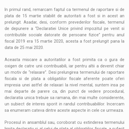
In primul rand, remarcam faptul ca termenul de raportare si de
plata de 15 martie stabilit de autoritati a fost si in acest an
prelungit. Asadar, desi, conform prevederilor fiscale, termenul
de depunere a “Declaratiei Unice privind impozitul pe venit si
contributiile sociale datorate de persoane fizice” pentru anul
fiscal 2019 era 15 martie 2020, acesta a fost prelungit pana la
data de 25 mai 2020.
Aceasta miscare a autoritatilor a fost primita ca o gura de
oxigen de catre unii contribuabili, iar pentru altii a devenit chiar
un motiv de “relaxare”. Desi prelungirea termenului de raportare
fiscala si de plata a obligatiilor fiscale aferente poate oferi
impresia unei astfel de relaxari la nivel mental, suntem insa pe
mai departe de parere ca, din punct de vedere procedural,
declaratia unica trebuie sa ramana, din mai multe considerente,
un subiect de interes sporit in randul contribuabililor. Incercam
sa enumeram cateva dintre aceste aspecte in cele ce urmeaza.
Procesul in ansamblul sau, coroborat cu extinderea termenului
limita declarativ si al celui de plata al obligatiilor fiscale, a suferit