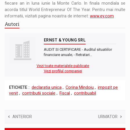
fiecare an in luna iunie la Monte Carlo. In finala mondiala se
acorda titlul World Entrepreneur Of The Year. Pentru mai multe
informatii, vizitati pagina noastra de internet:
www.ey.com
Autori
ERNST & YOUNG SRL
AUDIT SI CERTIFICARE - Auditul situatiilor
financiare anuale; - Retratari…
Vezi toate materialele publicate
Vezi profilul companiei
ETICHETE :
declaratia unica
,
Corina Mindoiu
,
impozit pe
venit
,
contributii sociale
,
Fiscal
,
contribuabil
ANTERIOR
URMATOR