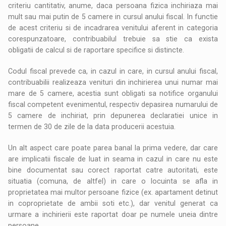
criteriu cantitativ, anume, daca persoana fizica inchiriaza mai
mult sau mai putin de 5 camere in cursul anului fiscal. In functie
de acest criteriu si de incadrarea venitului aferent in categoria
corespunzatoare, contribuabilul trebuie sa stie ca exista
obligatii de calcul si de raportare specifice si distincte.
Codul fiscal prevede ca, in cazul in care, in cursul anului fiscal,
contribuabilii realizeaza venituri din inchirierea unui numar mai
mare de 5 camere, acestia sunt obligati sa notifice organului
fiscal competent evenimentul, respectiv depasirea numarului de
5 camere de inchiriat, prin depunerea declaratiei unice in
termen de 30 de zile de la data producerii acestuia.
Un alt aspect care poate parea banal la prima vedere, dar care
are implicatii fiscale de luat in seama in cazul in care nu este
bine documentat sau corect raportat catre autoritati, este
situatia (comuna, de altfel) in care o locuinta se afla in
proprietatea mai multor persoane fizice (ex. apartament detinut
in coproprietate de ambii soti etc.), dar venitul generat ca
urmare a inchirierii este raportat doar pe numele uneia dintre
persoane.