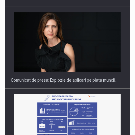
Hard Enduro Piatra Craiului 2026, fueled by benzinariile RO…
Comunicat de presa: Explozie de aplicari pe piata muncii…