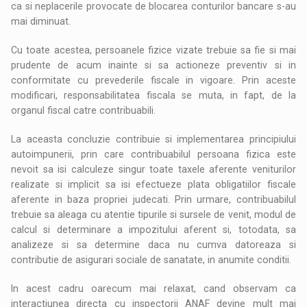
ca si neplacerile provocate de blocarea conturilor bancare s-au
mai diminuat.
Cu toate acestea, persoanele fizice vizate trebuie sa fie si mai
prudente de acum inainte si sa actioneze preventiv si in
conformitate cu prevederile fiscale in vigoare. Prin aceste
modificari, responsabilitatea fiscala se muta, in fapt, de la
organul fiscal catre contribuabili.
La aceasta concluzie contribuie si implementarea principiului
autoimpunerii, prin care contribuabilul persoana fizica este
nevoit sa isi calculeze singur toate taxele aferente veniturilor
realizate si implicit sa isi efectueze plata obligatiilor fiscale
aferente in baza propriei judecati. Prin urmare, contribuabilul
trebuie sa aleaga cu atentie tipurile si sursele de venit, modul de
calcul si determinare a impozitului aferent si, totodata, sa
analizeze si sa determine daca nu cumva datoreaza si
contributie de asigurari sociale de sanatate, in anumite conditii.
In acest cadru oarecum mai relaxat, cand observam ca
interactiunea directa cu inspectorii ANAF devine mult mai