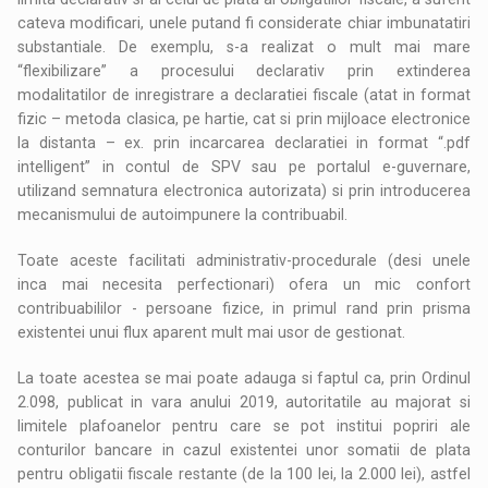
cateva modificari, unele putand fi considerate chiar imbunatatiri
substantiale. De exemplu, s-a realizat o mult mai mare
“flexibilizare” a procesului declarativ prin extinderea
modalitatilor de inregistrare a declaratiei fiscale (atat in format
fizic – metoda clasica, pe hartie, cat si prin mijloace electronice
la distanta – ex. prin incarcarea declaratiei in format “.pdf
intelligent” in contul de SPV sau pe portalul e-guvernare,
utilizand semnatura electronica autorizata) si prin introducerea
mecanismului de autoimpunere la contribuabil.
Toate aceste facilitati administrativ-procedurale (desi unele
inca mai necesita perfectionari) ofera un mic confort
contribuabililor - persoane fizice, in primul rand prin prisma
existentei unui flux aparent mult mai usor de gestionat.
La toate acestea se mai poate adauga si faptul ca, prin Ordinul
2.098, publicat in vara anului 2019, autoritatile au majorat si
limitele plafoanelor pentru care se pot institui popriri ale
conturilor bancare in cazul existentei unor somatii de plata
pentru obligatii fiscale restante (de la 100 lei, la 2.000 lei), astfel