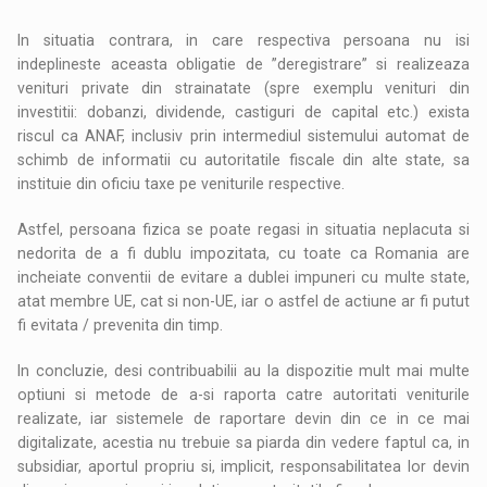
In situatia contrara, in care respectiva persoana nu isi
indeplineste aceasta obligatie de ”deregistrare” si realizeaza
venituri private din strainatate (spre exemplu venituri din
investitii: dobanzi, dividende, castiguri de capital etc.) exista
riscul ca ANAF, inclusiv prin intermediul sistemului automat de
schimb de informatii cu autoritatile fiscale din alte state, sa
instituie din oficiu taxe pe veniturile respective.
Astfel, persoana fizica se poate regasi in situatia neplacuta si
nedorita de a fi dublu impozitata, cu toate ca Romania are
incheiate conventii de evitare a dublei impuneri cu multe state,
atat membre UE, cat si non-UE, iar o astfel de actiune ar fi putut
fi evitata / prevenita din timp.
In concluzie, desi contribuabilii au la dispozitie mult mai multe
optiuni si metode de a-si raporta catre autoritati veniturile
realizate, iar sistemele de raportare devin din ce in ce mai
digitalizate, acestia nu trebuie sa piarda din vedere faptul ca, in
subsidiar, aportul propriu si, implicit, responsabilitatea lor devin