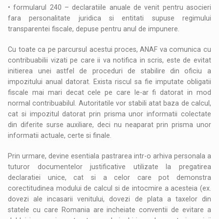
• formularul 240 – declaratiile anuale de venit pentru asocieri
fara personalitate juridica si entitati supuse regimului
transparentei fiscale, depuse pentru anul de impunere.
Cu toate ca pe parcursul acestui proces, ANAF va comunica cu
contribuabilii vizati pe care ii va notifica in scris, este de evitat
initierea unei astfel de proceduri de stabilire din oficiu a
impozitului anual datorat. Exista riscul sa fie imputate obligatii
fiscale mai mari decat cele pe care le-ar fi datorat in mod
normal contribuabilul. Autoritatile vor stabili atat baza de calcul,
cat si impozitul datorat prin prisma unor informatii colectate
din diferite surse auxiliare, deci nu neaparat prin prisma unor
informatii actuale, certe si finale.
Prin urmare, devine esentiala pastrarea intr-o arhiva personala a
tuturor documentelor justificative utilizate la pregatirea
declaratiei unice, cat si a celor care pot demonstra
corectitudinea modului de calcul si de intocmire a acesteia (ex.
dovezi ale incasarii venitului, dovezi de plata a taxelor din
statele cu care Romania are incheiate conventii de evitare a