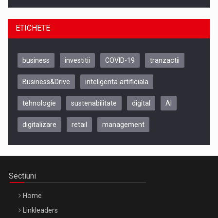
ETICHETE
business
investitii
COVID-19
tranzactii
Business&Drive
inteligenta artificiala
tehnologie
sustenabilitate
digital
AI
digitalizare
retail
management
Be Inspired. Make it Happen!, CLUJ, 9 Decembrie
Cluj-Napoca – 9 Dec 2026
Sectiuni
Home
Linkleaders