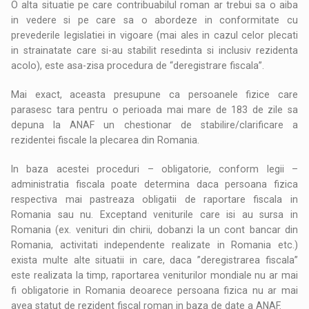
O alta situatie pe care contribuabilul roman ar trebui sa o aiba
in vedere si pe care sa o abordeze in conformitate cu
prevederile legislatiei in vigoare (mai ales in cazul celor plecati
in strainatate care si-au stabilit resedinta si inclusiv rezidenta
acolo), este asa-zisa procedura de “deregistrare fiscala”.
Mai exact, aceasta presupune ca persoanele fizice care
parasesc tara pentru o perioada mai mare de 183 de zile sa
depuna la ANAF un chestionar de stabilire/clarificare a
rezidentei fiscale la plecarea din Romania.
In baza acestei proceduri – obligatorie, conform legii –
administratia fiscala poate determina daca persoana fizica
respectiva mai pastreaza obligatii de raportare fiscala in
Romania sau nu. Exceptand veniturile care isi au sursa in
Romania (ex. venituri din chirii, dobanzi la un cont bancar din
Romania, activitati independente realizate in Romania etc.)
exista multe alte situatii in care, daca ”deregistrarea fiscala”
este realizata la timp, raportarea veniturilor mondiale nu ar mai
fi obligatorie in Romania deoarece persoana fizica nu ar mai
avea statut de rezident fiscal roman in baza de date a ANAF.