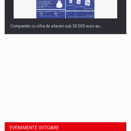
Companiile cu cifra de afaceri sub 50.000 euro au…
Dinu Bumbacea revine in PwC Romania ca Partener si…
EVENIMENTE VIITOARE