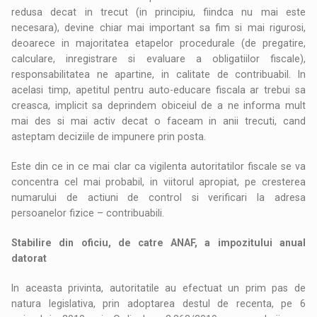
redusa decat in trecut (in principiu, fiindca nu mai este
necesara), devine chiar mai important sa fim si mai rigurosi,
deoarece in majoritatea etapelor procedurale (de pregatire,
calculare, inregistrare si evaluare a obligatiilor fiscale),
responsabilitatea ne apartine, in calitate de contribuabil. In
acelasi timp, apetitul pentru auto-educare fiscala ar trebui sa
creasca, implicit sa deprindem obiceiul de a ne informa mult
mai des si mai activ decat o faceam in anii trecuti, cand
asteptam deciziile de impunere prin posta.
Este din ce in ce mai clar ca vigilenta autoritatilor fiscale se va
concentra cel mai probabil, in viitorul apropiat, pe cresterea
numarului de actiuni de control si verificari la adresa
persoanelor fizice – contribuabili.
Stabilire din oficiu, de catre ANAF, a impozitului anual
datorat
In aceasta privinta, autoritatile au efectuat un prim pas de
natura legislativa, prin adoptarea destul de recenta, pe 6