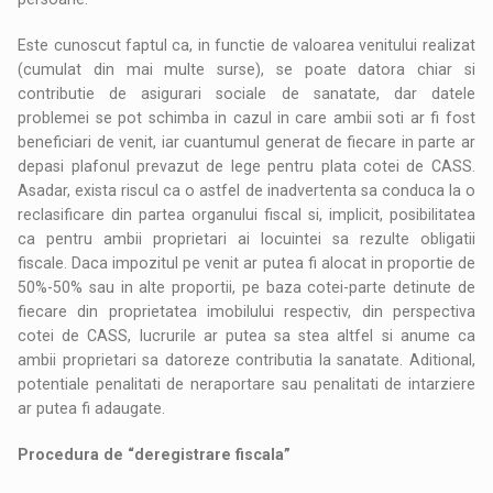
Este cunoscut faptul ca, in functie de valoarea venitului realizat
(cumulat din mai multe surse), se poate datora chiar si
contributie de asigurari sociale de sanatate, dar datele
problemei se pot schimba in cazul in care ambii soti ar fi fost
beneficiari de venit, iar cuantumul generat de fiecare in parte ar
depasi plafonul prevazut de lege pentru plata cotei de CASS.
Asadar, exista riscul ca o astfel de inadvertenta sa conduca la o
reclasificare din partea organului fiscal si, implicit, posibilitatea
ca pentru ambii proprietari ai locuintei sa rezulte obligatii
fiscale. Daca impozitul pe venit ar putea fi alocat in proportie de
50%-50% sau in alte proportii, pe baza cotei-parte detinute de
fiecare din proprietatea imobilului respectiv, din perspectiva
cotei de CASS, lucrurile ar putea sa stea altfel si anume ca
ambii proprietari sa datoreze contributia la sanatate. Aditional,
potentiale penalitati de neraportare sau penalitati de intarziere
ar putea fi adaugate.
Procedura de “deregistrare fiscala”