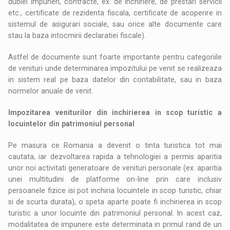
dublei impuneri, contracte, ex. de inchiriere, de prestari servicii
etc., certificate de rezidenta fiscala, certificate de acoperire in
sistemul de asigurari sociale, sau orice alte documente care
stau la baza intocmirii declaratiei fiscale).
Astfel de documente sunt foarte importante pentru categoriile
de venituri unde determinarea impozitului pe venit se realizeaza
in sistem real pe baza datelor din contabilitate, sau in baza
normelor anuale de venit.
Impozitarea veniturilor din inchirierea in scop turistic a
locuintelor din patrimoniul personal
Pe masura ce Romania a devenit o tinta turistica tot mai
cautata, iar dezvoltarea rapida a tehnologiei a permis aparitia
unor noi activitati generatoare de venituri personale (ex. aparitia
unei multitudini de platforme on-line prin care inclusiv
persoanele fizice isi pot inchiria locuintele in scop turistic, chiar
si de scurta durata), o speta aparte poate fi inchirierea in scop
turistic a unor locuinte din patrimoniul personal. In acest caz,
modalitatea de impunere este determinata in primul rand de un