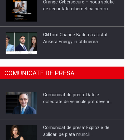
Orange Cybersecure – noua solutie
de securitate cibernetica pentru…
Clifford Chance Badea a asistat
Aukera Energy in obtinerea…
SAPTE PERSONALITATI DIN MEDIUL
COMUNICATE DE PRESA
DE AFACERI, ACADEMIC SI
INSTITUTIONAL…
Comunicat de presa: Datele
Hard Enduro Piatra Craiului 2026,
colectate de vehicule pot deveni…
fueled by benzinariile RO…
Comunicat de presa: Explozie de
aplicari pe piata muncii…