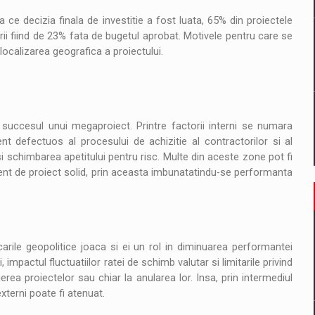
pa ce decizia finala de investitie a fost luata, 65% din proiectele
ii fiind de 23% fata de bugetul aprobat. Motivele pentru care se
 localizarea geografica a proiectului.
a succesul unui megaproiect. Printre factorii interni se numara
nt defectuos al procesului de achizitie al contractorilor si al
si schimbarea apetitului pentru risc. Multe din aceste zone pot fi
ment de proiect solid, prin aceasta imbunatatindu-se performanta
rile geopolitice joaca si ei un rol in diminuarea performantei
, impactul fluctuatiilor ratei de schimb valutar si limitarile privind
erea proiectelor sau chiar la anularea lor. Insa, prin intermediul
xterni poate fi atenuat.