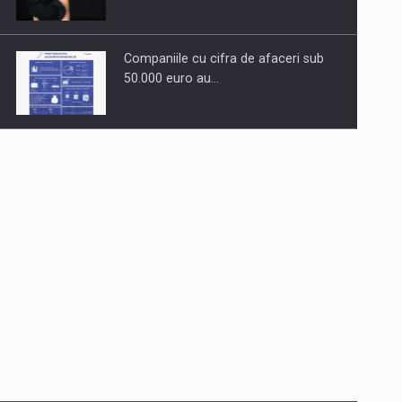
Companiile cu cifra de afaceri sub
50.000 euro au…
Dinu Bumbacea revine in PwC
Romania ca Partener si…
Comunicat de presa: Joburile part-
time reincep sa intre pe…