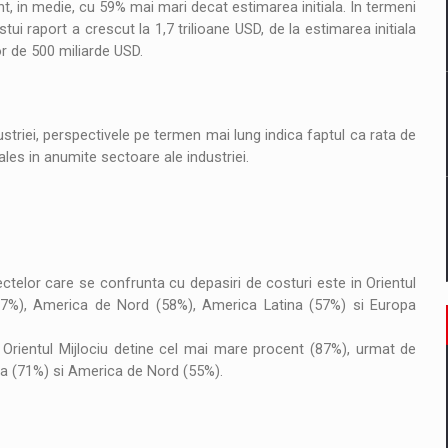
t, in medie, cu 59% mai mari decat estimarea initiala. In termeni
il pentru comanda intr-o gama extinsa de variante atragatoare
tui raport a crescut la 1,7 trilioane USD, de la estimarea initiala
or de 500 miliarde USD.
 Demand
triei, perspectivele pe termen mai lung indica faptul ca rata de
ales in anumite sectoare ale industriei.
ctelor care se confrunta cu depasiri de costuri este in Orientul
(67%), America de Nord (58%), America Latina (57%) si Europa
n, Orientul Mijlociu detine cel mai mare procent (87%), urmat de
na (71%) si America de Nord (55%).