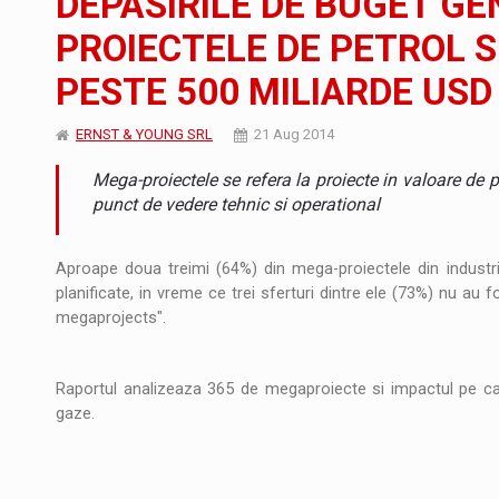
DEPASIRILE DE BUGET G
PROIECTELE DE PETROL S
Producatorii si comerciantii care nu se sup
ARTICOLE
PESTE 500 MILIARDE USD
LEADERSHIP IN MISCARE
INTERVIURI
ERNST & YOUNG SRL
21 Aug 2014
CU BATERIILE PERMANENT INCARCATE
INTERVIURI
Mega-proiectele se refera la proiecte in valoare de
PUTTING ROMANIAN CORPORATE COMPANI
INTERVIURI
punct de vedere tehnic si operational
OUR EDGE WILL COME FROM BEING THE M
INTERVIURI
Aproape doua treimi (64%) din mega-proiectele din industr
planificate, in vreme ce trei sferturi dintre ele (73%) nu au f
COFFEE IS OUR LOVE LANGUAGE
INTERVIURI
megaprojects".
Hard Enduro Piatra Craiului 2026, fueled by
STIRI
Raportul analizeaza 365 de megaproiecte si impactul pe care
Fondul de investitii BoldMind si echipa de 
STIRI
gaze.
RANGE ROVER DEZVALUIE AL CINCILEA ME
STIRI