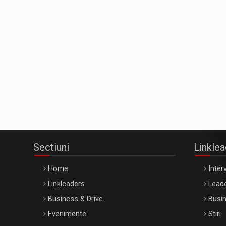
Sectiuni
Linkle
Home
Interv
Linkleaders
Leade
Business & Drive
Busin
Evenimente
Stiri