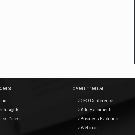
aders
Evenimente
iuri
CEO Conference
r Insights
Alte Evenimente
ess Digest
Business Evolution
Webinarii