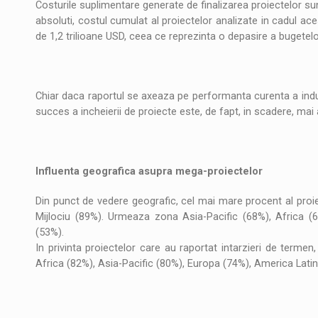
Costurile suplimentare generate de finalizarea proiectelor sun
Noul Mercedes-Benz VLE este acum disponib
STIRI
absoluti, costul cumulat al proiectelor analizate in cadul aces
de 1,2 trilioane USD, ceea ce reprezinta o depasire a bugetel
JAECOO 5 SHS-H a ajuns in Romania
STIRI
Proteinmaxxing and the Future of Protein
ARTICOLE
Chiar daca raportul se axeaza pe performanta curenta a indus
succes a incheierii de proiecte este, de fapt, in scadere, mai 
Influenta geografica asupra mega-proiectelor
Din punct de vedere geografic, cel mai mare procent al proie
Mijlociu (89%). Urmeaza zona Asia-Pacific (68%), Africa 
(53%).
In privinta proiectelor care au raportat intarzieri de terme
Africa (82%), Asia-Pacific (80%), Europa (74%), America Lati