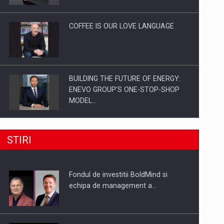
Investitii Digitalizare
COFFEE IS OUR LOVE LANGUAGE
BUILDING THE FUTURE OF ENERGY:
ENEVO GROUP’S ONE-STOP-SHOP
MODEL…
ROOTED IN ROMANIA, BUILT TO
STIRI
DELIVER TECHNOLOGY FOR THE…
Fondul de investitii BoldMind si
PUTTING ROMANIAN CORPORATE
echipa de management a…
COMPANIES ON THE INTERNATIONAL
BUSINESS SCENE