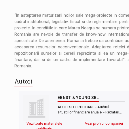
“In asteptarea maturizarii noilor sale mega-proiecte in dome
cadrul institutional, legislativ, fiscal si de reglementare pe
proiecte. In conditiile in care Marea Neagra se numara printre
Romania are nevoie de transfer de know-how international 
specializate. De asemenea, Romania trebuie sa contribuie acti
accesarea resurselor neconventionale. Adaptarea retelei d
repozitionarii surselor si cererii reprezinta si ea un meg
finantare, dar si de un cadru de implementare favorabil”, 
Romania.
Autori
ERNST & YOUNG SRL
AUDIT SI CERTIFICARE - Auditul
situatiilor financiare anuale; - Retratari…
Vezi toate materialele
Vezi profilul companiei
publicate