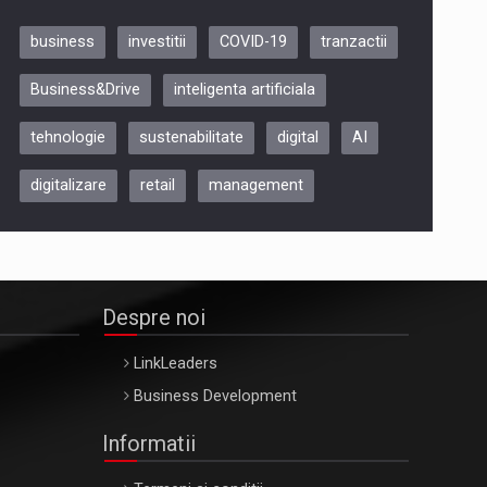
business
investitii
COVID-19
tranzactii
Be Inspired. Make it Happen!,
Business&Drive
inteligenta artificiala
ARTEMIS LETO, ORADEA, 8
Octombrie
tehnologie
sustenabilitate
digital
AI
Oradea – 8 Oct 2026
digitalizare
retail
management
Despre noi
LinkLeaders
Business Development
Informatii