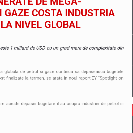
ENERATE DE MEGA-
I GAZE COSTA INDUSTRIA
un noilor reglementari UE privind ambalajele pot risca retragerea prod
 LA NIVEL GLOBAL
 peste 1 miliard de USD cu un grad mare de complexitate din
ES ON THE INTERNATIONAL BUSINESS SCENE
OST DIGITALIZED WHOLESALER IN ROMANIA
ia globala de petrol si gaze continua sa depaseasca bugetele
ost finalizate la termen, se arata in noul raport EY "Spotlight on
 benzinariile RO concept OSCAR – peste 500 de participanti
 aceste depasiri bugetare il au asupra industriei de petrol si
management a Pall-Ex, liderul pietei de transport paletizat din Romani
MBRU AL FAMILIEI: RANGE ROVER GT