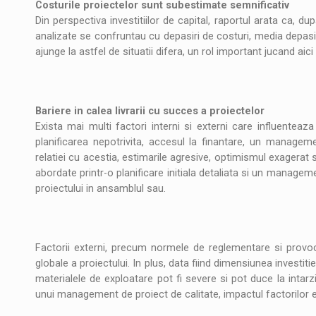
Costurile proiectelor sunt subestimate semnificativ
Din perspectiva investitiilor de capital, raportul arata ca, du
analizate se confruntau cu depasiri de costuri, media depasir
ajunge la astfel de situatii difera, un rol important jucand aici
Bariere in calea livrarii cu succes a proiectelor
Exista mai multi factori interni si externi care influenteaz
planificarea nepotrivita, accesul la finantare, un manageme
relatiei cu acestia, estimarile agresive, optimismul exagerat 
abordate printr-o planificare initiala detaliata si un manage
proiectului in ansamblul sau.
Factorii externi, precum normele de reglementare si provoca
globale a proiectului. In plus, data fiind dimensiunea investitiei
materialele de exploatare pot fi severe si pot duce la intarzi
unui management de proiect de calitate, impactul factorilor e