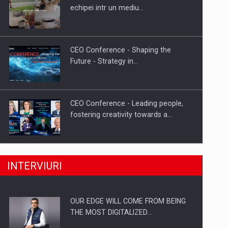
Proteinmaxxing and the Future of
echipei intr un mediu…
Protein Demand
CEO Conference - Shaping the
Future - Strategy in…
CEO Conference - Leading people,
fostering creativity towards a…
CEO Conference - Shaping The
INTERVIURI
Future - Technology and…
OUR EDGE WILL COME FROM BEING
Webinar - Business Evolution-
THE MOST DIGITALIZED…
RETHINK STRATEGY-Finantare