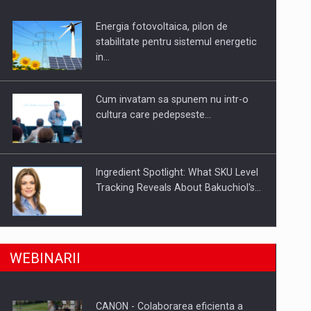
Energia fotovoltaica, pilon de
uselor din piata
stabilitate pentru sistemul energetic
in…
Cum invatam sa spunem nu intr-o
cultura care pedepseste…
Ingredient Spotlight: What SKU Level
Tracking Reveals About Bakuchiol's…
Producatorii si comerciantii care nu
a, preiau compania intr-o tranzactie de peste 25…
WEBINARII
se supun noilor reglementari…
CANON - Colaborarea eficienta a