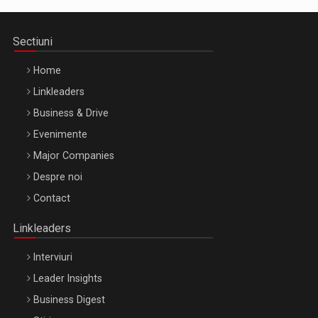
Sectiuni
Home
Linkleaders
Business & Drive
Evenimente
Major Companies
Be Inspired. Make it Happen!, ARTEMIS LETO, ORADEA, 8
Despre noi
Octombrie
Contact
Oradea – 8 Oct 2026
Linkleaders
Interviuri
Leader Insights
Business Digest