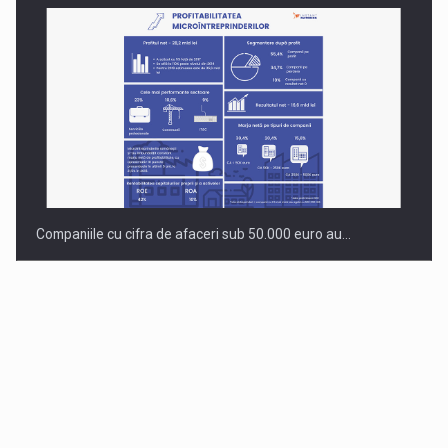
Companiile cu cifra de afaceri sub 50.000 euro au…