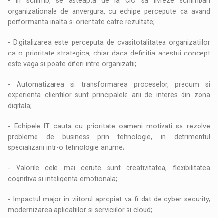
- In schimb, se asteapta de la CIO sa livreze schimbari
organizationale de anvergura, cu echipe percepute ca avand
performanta inalta si orientate catre rezultate;
- Digitalizarea este perceputa de cvasitotalitatea organizatiilor
ca o prioritate strategica, chiar daca definitia acestui concept
este vaga si poate diferi intre organizatii;
- Automatizarea si transformarea proceselor, precum si
experienta clientilor sunt principalele arii de interes din zona
digitala;
- Echipele IT cauta cu prioritate oameni motivati sa rezolve
probleme de business prin tehnologie, in detrimentul
specializarii intr-o tehnologie anume;
- Valorile cele mai cerute sunt creativitatea, flexibilitatea
cognitiva si inteligenta emotionala;
- Impactul major in viitorul apropiat va fi dat de cyber security,
modernizarea aplicatiilor si serviciilor si cloud;