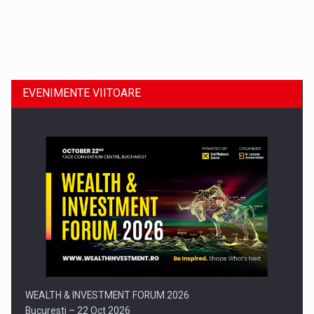
Dinu Bumbacea revine in PwC Romania ca Partener si…
EVENIMENTE VIITOARE
Comunicat de presa: Joburile part-time reincep sa intre pe…
WEALTH & INVESTMENT FORUM 2026
Bucuresti – 22 Oct 2026