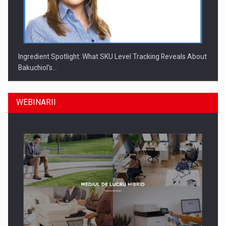
Ingredient Spotlight: What SKU Level Tracking Reveals About
Bakuchiol's…
WEBINARII
Producatorii si comerciantii care nu se supun noilor
reglementari…