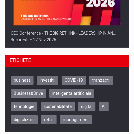
CEO Conference - THE BIG RETHINK - LEADERSHIP IN AN…
Bucuresti – 17 Nov 2026
ETICHETE
business
investitii
COVID-19
tranzactii
Business&Drive
inteligenta artificiala
tehnologie
sustenabilitate
digital
AI
digitalizare
retail
management
Be Inspired. Make it Happen!, CLUJ, 9 Decembrie
Cluj-Napoca – 9 Dec 2026