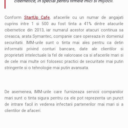
cibernetice, in special pentru firmele mici si mijlocii.
Conform
StartUp Cafe
, afacerile cu un numar de angajati
cuprins intre 1 si 500 au fost tinta a 41% dintre atacurile
cibernetice din 2013, iar numarul acestor atacuri continua sa
creasca, arata Symantec, companie care opereaza in domeniul
securitatii. IMM-urile sunt o tinta mai ales pentru ca detin
informatii privind conturi bancare, date ale clientilor si
proprietati intelectuale la fel de valoroase ca si afacerile mari si
de cele mai multe ori folosesc practici de securitate mai putin
stringente si o tehnologie mai putin avansata.
De asemenea, IMM-urile care furnizeaza servicii companiilor
mari sunt o tinta sigura pentru ca ele pot reprezenta un punct
de intrare facil in vederea infectarii partenerilor mai mari si a
clientilor de afaceri.