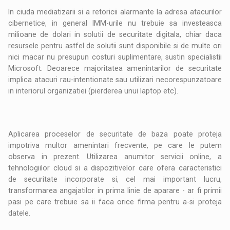
In ciuda mediatizarii si a retoricii alarmante la adresa atacurilor
cibernetice, in general IMM-urile nu trebuie sa investeasca
milioane de dolari in solutii de securitate digitala, chiar daca
resursele pentru astfel de solutii sunt disponibile si de multe ori
nici macar nu presupun costuri suplimentare, sustin specialistii
Microsoft. Deoarece majoritatea amenintarilor de securitate
implica atacuri rau-intentionate sau utilizari necorespunzatoare
in interiorul organizatiei (pierderea unui laptop etc).
Aplicarea proceselor de securitate de baza poate proteja
impotriva multor amenintari frecvente, pe care le putem
observa in prezent. Utilizarea anumitor servicii online, a
tehnologiilor cloud si a dispozitivelor care ofera caracteristici
de securitate incorporate si, cel mai important lucru,
transformarea angajatilor in prima linie de aparare - ar fi primii
pasi pe care trebuie sa ii faca orice firma pentru a-si proteja
datele.