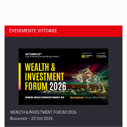
Dinu Bumbacea revine in PwC Romania ca Partener si…
EVENIMENTE VIITOARE
Comunicat de presa: Joburile part-time reincep sa intre pe…
WEALTH & INVESTMENT FORUM 2026
Bucuresti – 22 Oct 2026