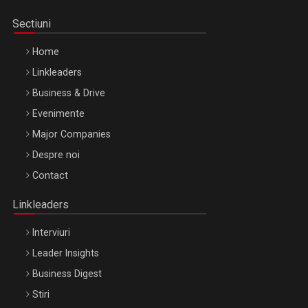
Sectiuni
Home
Linkleaders
Business & Drive
Evenimente
Major Companies
Be Inspired. Make it Happen!, ARTEMIS LETO, ORADEA, 8
Despre noi
Octombrie
Contact
Oradea – 8 Oct 2026
Linkleaders
Interviuri
Leader Insights
Business Digest
Stiri