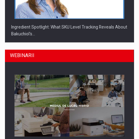
Ingredient Spotlight: What SKU Level Tracking Reveals About
Bakuchiol's…
WEBINARII
Producatorii si comerciantii care nu se supun noilor
reglementari…