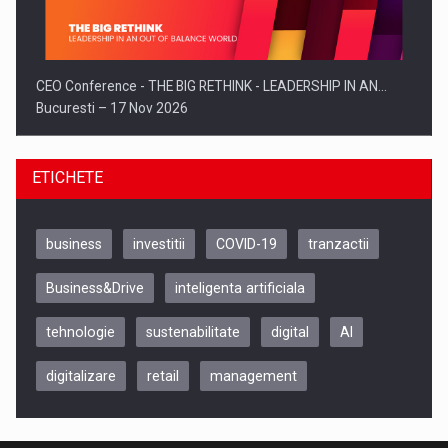
CEO Conference - THE BIG RETHINK - LEADERSHIP IN AN…
Bucuresti – 17 Nov 2026
ETICHETE
business
investitii
COVID-19
tranzactii
Business&Drive
inteligenta artificiala
tehnologie
sustenabilitate
digital
AI
digitalizare
retail
management
Be Inspired. Make it Happen!, CLUJ, 9 Decembrie
Cluj-Napoca – 9 Dec 2026