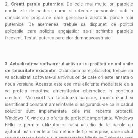
2. Creati parole puternice.
De cele mai multe ori parolele
contin zile de nastere, nume si referinte personale. Luati in
considerare programe care genereaza aleatoriu parole mai
puternice. De asemenea, trebuie sa dispuneti de politici
aplicabile care solicita angajatilor sa-si schimbe parolele
frecvent. Testati puterea parolelor dumneavoastr aici.
3. Actualizati-va software-ul antivirus si profitati de optiunile
de securitate existente.
Chiar daca pare plictisitor, trebuie sa
va actualizati software-ul antivirus ori de cate ori este lansata o
noua versiune. Aceasta este cea mai eficienta modalitate de a
va proteja impotriva amenintarilor cibernetice in continua
crestere. Microsoft va faciliteaza sarcinile, monitorizand si
identificand constant amenintarile si asigurandu-se ca in cadrul
solutiilor sunt implementate cele mai recente protectii.
Windows 10 vine cu o oferta de protectie importanta. Windows
Hello le permite utilizatorilor sa-si ia adio de la parole cu
ajutorul instrumentelor biometrice de tip enterprise, care includ