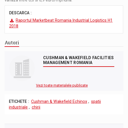
variaza intre 0,6 si 0,9 euro/mp/luna.
DESCARCA :
Raportul Marketbeat Romania Industrial Logistics H1
2018
Autori
CUSHMAN & WAKEFIELD FACILITIES
MANAGEMENT ROMANIA
Vezi toate materialele publicate
ETICHETE :
Cushman & Wakefield Echinox
,
spatii
industriale
,
chirii