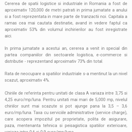
Cererea de spatii logistice si industriale in Romania a fost de
aproximativ 120,000 de metri patrati in prima jumatate a anului
si a fost reprezentata in mare parte de tranzactii noi. Capitala a
ramas cea mai cautata destinatie, avand in vedere faptul ca
aproximativ 53% din volumul inchirierilor au fost inregistrate
aici.
In prima jumatate a acestui an, cererea a venit in special din
partea companiilor din sectoarele logistica, e-commerce si
distributie - reprezentand aproximativ 73% din total.
Rata de neocupare a spatiilor industriale s-a mentinut la un nivel
scazut, aproximativ 4%.
Chiriile de referinta pentru unitati de clasa A variaza intre 3,75 si
4,25 euro/mp/luna. Pentru unitati mai mari de 5,000 mp, nivelul
chiriilor sunt mai scazute si pot ajunge pana la 3,5 – 3,6
euro/mp/luna. Taxa cu serviciile administrative (service charge),
care acopera impozitul pe proprietate, polita de asigurare,
paza, mentenanta tehnica si peisagistica spatiilor exterioare,