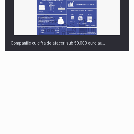
Companiile cu cifra de afaceri sub 50.000 euro au…
Dinu Bumbacea revine in PwC Romania ca Partener si…