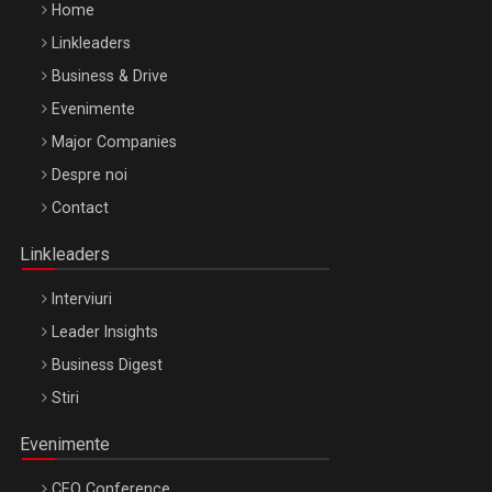
Home
Linkleaders
Business & Drive
Evenimente
Major Companies
Be Inspired. Make it Happen!, ARTEMIS LETO, ORADEA, 8
Despre noi
Octombrie
Contact
Oradea – 8 Oct 2026
Linkleaders
Interviuri
Leader Insights
Business Digest
Stiri
Evenimente
CEO Conference