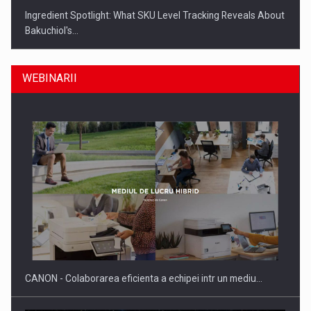
Ingredient Spotlight: What SKU Level Tracking Reveals About
Bakuchiol's…
WEBINARII
Producatorii si comerciantii care nu se supun noilor
reglementari…
CANON - Colaborarea eficienta a echipei intr un mediu…