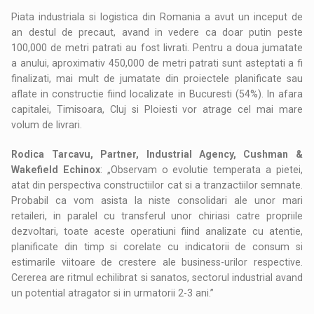
Piata industriala si logistica din Romania a avut un inceput de
an destul de precaut, avand in vedere ca doar putin peste
100,000 de metri patrati au fost livrati. Pentru a doua jumatate
a anului, aproximativ 450,000 de metri patrati sunt asteptati a fi
finalizati, mai mult de jumatate din proiectele planificate sau
aflate in constructie fiind localizate in Bucuresti (54%). In afara
capitalei, Timisoara, Cluj si Ploiesti vor atrage cel mai mare
volum de livrari.
Rodica Tarcavu, Partner, Industrial Agency, Cushman &
Wakefield Echinox
: „Observam o evolutie temperata a pietei,
atat din perspectiva constructiilor cat si a tranzactiilor semnate.
Probabil ca vom asista la niste consolidari ale unor mari
retaileri, in paralel cu transferul unor chiriasi catre propriile
dezvoltari, toate aceste operatiuni fiind analizate cu atentie,
planificate din timp si corelate cu indicatorii de consum si
estimarile viitoare de crestere ale business-urilor respective.
Cererea are ritmul echilibrat si sanatos, sectorul industrial avand
un potential atragator si in urmatorii 2-3 ani.”