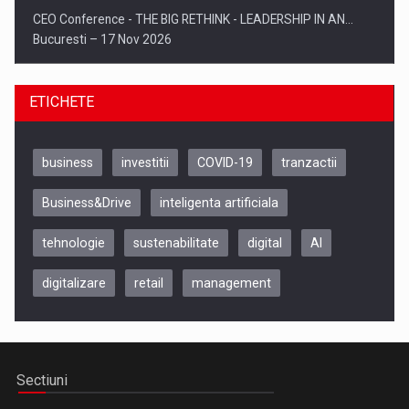
CEO Conference - THE BIG RETHINK - LEADERSHIP IN AN…
Bucuresti – 17 Nov 2026
ETICHETE
business
investitii
COVID-19
tranzactii
Business&Drive
inteligenta artificiala
tehnologie
sustenabilitate
digital
AI
digitalizare
retail
management
Be Inspired. Make it Happen!, CLUJ, 9 Decembrie
Cluj-Napoca – 9 Dec 2026
Sectiuni