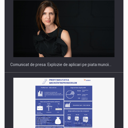
Hard Enduro Piatra Craiului 2026, fueled by benzinariile RO…
Comunicat de presa: Explozie de aplicari pe piata muncii…