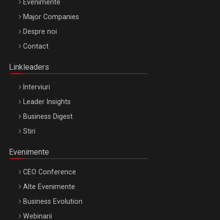
Evenimente
Major Companies
Be Inspired. Make it Happen!, ARTEMIS LETO, ORADEA, 8
Despre noi
Octombrie
Contact
Oradea – 8 Oct 2026
Linkleaders
Interviuri
Leader Insights
Business Digest
Stiri
Evenimente
CEO Conference
Alte Evenimente
Business Evolution
Webinarii