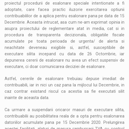
proiectul procedurii de esalonare speciale intentionate a fi
adoptate, care facea practic iluzorie exercitarea optiunii
contribuabililor de a aplica pentru esalonare pana pe data de 15
Decembrie. Aceasta intrucat, asa cum ne-am exprimat opinia in
asupra proiectului de reglementare atat in media, cat si in
procedura de transparenta decizionala, obligatiile fiscale
acumulate pe toata perioada de urgenta/ de alerta si
neachitate deveneau exigibile si, astfel, susceptibile de
executare silita incepand cu data de 26 Octombrie, iar
depunerea cererii de esalonare nu avea un efect suspensiv de
executare, ci doar comunicarea deciziei de esalonare.
Astfel, cererile de esalonare trebuiau depuse imediat de
contribuabili, iar in nici un caz pana la mijlocul lui Decembrie, in
caz contrar existand riscul ca acestia sa fie executati silit
inainte de aceasta data.
Ca urmare a suspendarii oricaror masuri de executare silita,
contribuabilii au posibilitatea reala de a opta pentru esalonarea
datoriilor acumulate pana pe 15 Decembrie 2020. Prelungirea
acestei facilitati, alaturi de masura rambursarii TVA cu control