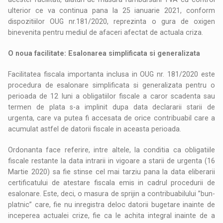
ulterior ce va continua pana la 25 ianuarie 2021, conform
dispozitiilor OUG nr.181/2020, reprezinta o gura de oxigen
binevenita pentru mediul de afaceri afectat de actuala criza.
O noua facilitate: Esalonarea simplificata si generalizata
Facilitatea fiscala importanta inclusa in OUG nr. 181/2020 este
procedura de esalonare simplificata si generalizata pentru o
perioada de 12 luni a obligatiilor fiscale a caror scadenta sau
termen de plata s-a implinit dupa data declararii starii de
urgenta, care va putea fi accesata de orice contribuabil care a
acumulat astfel de datorii fiscale in aceasta perioada.
Ordonanta face referire, intre altele, la conditia ca obligatiile
fiscale restante la data intrarii in vigoare a starii de urgenta (16
Martie 2020) sa fie stinse cel mai tarziu pana la data eliberarii
certificatului de atestare fiscala emis in cadrul procedurii de
esalonare. Este, deci, o masura de sprijin a contribuabilului ”bun-
platnic” care, fie nu inregistra deloc datorii bugetare inainte de
inceperea actualei crize, fie ca le achita integral inainte de a