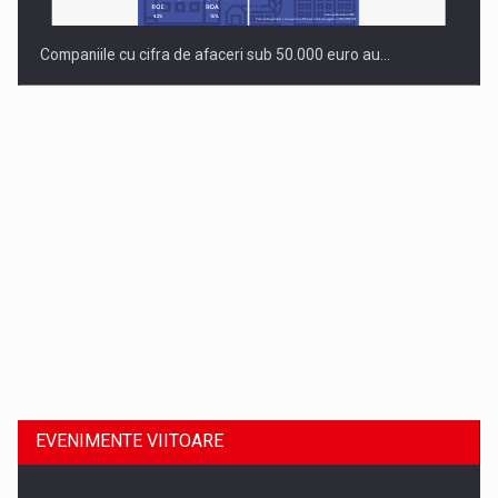
Companiile cu cifra de afaceri sub 50.000 euro au…
Dinu Bumbacea revine in PwC Romania ca Partener si…
EVENIMENTE VIITOARE