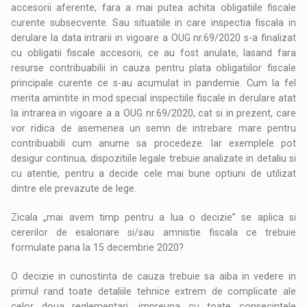
accesorii aferente, fara a mai putea achita obligatiile fiscale
curente subsecvente. Sau situatiile in care inspectia fiscala in
derulare la data intrarii in vigoare a OUG nr.69/2020 s-a finalizat
cu obligatii fiscale accesorii, ce au fost anulate, lasand fara
resurse contribuabilii in cauza pentru plata obligatiilor fiscale
principale curente ce s-au acumulat in pandemie. Cum la fel
merita amintite in mod special inspectiile fiscale in derulare atat
la intrarea in vigoare a a OUG nr.69/2020, cat si in prezent, care
vor ridica de asemenea un semn de intrebare mare pentru
contribuabili cum anume sa procedeze. Iar exemplele pot
desigur continua, dispozitiile legale trebuie analizate in detaliu si
cu atentie, pentru a decide cele mai bune optiuni de utilizat
dintre ele prevazute de lege.
Zicala „mai avem timp pentru a lua o decizie” se aplica si
cererilor de esalonare si/sau amnistie fiscala ce trebuie
formulate pana la 15 decembrie 2020?
O decizie in cunostinta de cauza trebuie sa aiba in vedere in
primul rand toate detaliile tehnice extrem de complicate ale
celor doua reglementari, impreuna cu toate consecintele