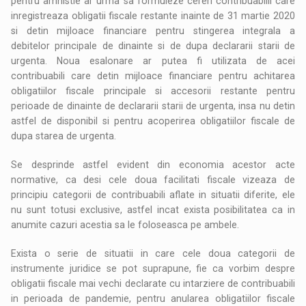
pentru amnistie ar urma sa formuleze cereri contribuabilii care
inregistreaza obligatii fiscale restante inainte de 31 martie 2020
si detin mijloace financiare pentru stingerea integrala a
debitelor principale de dinainte si de dupa declararii starii de
urgenta. Noua esalonare ar putea fi utilizata de acei
contribuabili care detin mijloace financiare pentru achitarea
obligatiilor fiscale principale si accesorii restante pentru
perioade de dinainte de declararii starii de urgenta, insa nu detin
astfel de disponibil si pentru acoperirea obligatiilor fiscale de
dupa starea de urgenta.
Se desprinde astfel evident din economia acestor acte
normative, ca desi cele doua facilitati fiscale vizeaza de
principiu categorii de contribuabili aflate in situatii diferite, ele
nu sunt totusi exclusive, astfel incat exista posibilitatea ca in
anumite cazuri acestia sa le foloseasca pe ambele.
Exista o serie de situatii in care cele doua categorii de
instrumente juridice se pot suprapune, fie ca vorbim despre
obligatii fiscale mai vechi declarate cu intarziere de contribuabili
in perioada de pandemie, pentru anularea obligatiilor fiscale