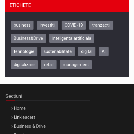
ETICHETE
business
investitii
COVID-19
tranzactii
Business&Drive
inteligenta artificiala
tehnologie
sustenabilitate
digital
AI
digitalizare
retail
management
Be Inspired. Make it Happen!, CLUJ, 9 Decembrie
Cluj-Napoca – 9 Dec 2026
Sectiuni
Home
Linkleaders
Business & Drive