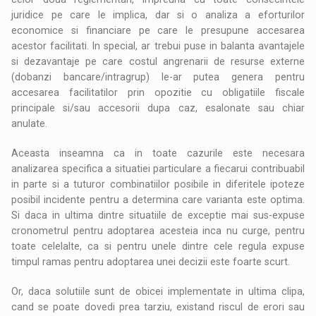
juridice pe care le implica, dar si o analiza a eforturilor
economice si financiare pe care le presupune accesarea
acestor facilitati. In special, ar trebui puse in balanta avantajele
si dezavantaje pe care costul angrenarii de resurse externe
(dobanzi bancare/intragrup) le-ar putea genera pentru
accesarea facilitatilor prin opozitie cu obligatiile fiscale
principale si/sau accesorii dupa caz, esalonate sau chiar
anulate.
Aceasta inseamna ca in toate cazurile este necesara
analizarea specifica a situatiei particulare a fiecarui contribuabil
in parte si a tuturor combinatiilor posibile in diferitele ipoteze
posibil incidente pentru a determina care varianta este optima.
Si daca in ultima dintre situatiile de exceptie mai sus-expuse
cronometrul pentru adoptarea acesteia inca nu curge, pentru
toate celelalte, ca si pentru unele dintre cele regula expuse
timpul ramas pentru adoptarea unei decizii este foarte scurt.
Or, daca solutiile sunt de obicei implementate in ultima clipa,
cand se poate dovedi prea tarziu, existand riscul de erori sau