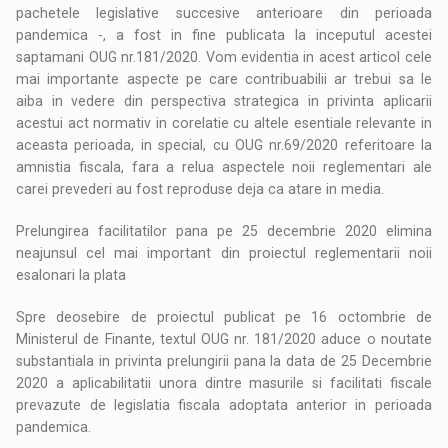
pachetele legislative succesive anterioare din perioada
pandemica -, a fost in fine publicata la inceputul acestei
saptamani OUG nr.181/2020. Vom evidentia in acest articol cele
mai importante aspecte pe care contribuabilii ar trebui sa le
aiba in vedere din perspectiva strategica in privinta aplicarii
acestui act normativ in corelatie cu altele esentiale relevante in
aceasta perioada, in special, cu OUG nr.69/2020 referitoare la
amnistia fiscala, fara a relua aspectele noii reglementari ale
carei prevederi au fost reproduse deja ca atare in media.
Prelungirea facilitatilor pana pe 25 decembrie 2020 elimina
neajunsul cel mai important din proiectul reglementarii noii
esalonari la plata
Spre deosebire de proiectul publicat pe 16 octombrie de
Ministerul de Finante, textul OUG nr. 181/2020 aduce o noutate
substantiala in privinta prelungirii pana la data de 25 Decembrie
2020 a aplicabilitatii unora dintre masurile si facilitati fiscale
prevazute de legislatia fiscala adoptata anterior in perioada
pandemica.