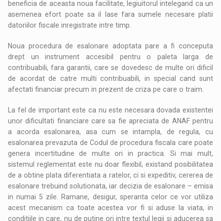
beneficia de aceasta noua facilitate, legiuitorul intelegand ca un
asemenea efort poate sa il lase fara sumele necesare platii
datoriilor fiscale inregistrate intre timp.
Noua procedura de esalonare adoptata pare a fi conceputa
drept un instrument accesibil pentru o paleta larga de
contribuabili, fara garantii, care se dovedesc de multe ori dificil
de acordat de catre multi contribuabili, in special cand sunt
afectati financiar precum in prezent de criza pe care o traim.
La fel de important este ca nu este necesara dovada existentei
unor dificultati financiare care sa fie apreciata de ANAF pentru
a acorda esalonarea, asa cum se intampla, de regula, cu
esalonarea prevazuta de Codul de procedura fiscala care poate
genera incertitudine de multe ori in practica. Si mai mult,
sistemul reglementat este nu doar flexibil, existand posibilitatea
de a obtine plata diferentiata a ratelor, ci si expeditiv, cererea de
esalonare trebuind solutionata, iar decizia de esalonare – emisa
in numai 5 zile. Ramane, desigur, speranta celor ce vor utiliza
acest mecanism ca toate acestea vor fi si aduse la viata, in
conditiile in care, nu de putine ori intre textul legii si aducerea sa