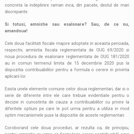
concreta la indeplinire raman inca, din pacate, destul de mari
discrepante.
Si totusi, amnistie sau esalonare? Sau, de ce nu,
amandoua!
Cele doua facilitati fiscale majore adoptate in aceasta perioada,
respectiv, amnistia fiscala reglementata de OUG 69/2020 si
noua procedura de esalonare reglementata de OUG 181/2020
au in comun termenul limita de 15 decembrie 2020 pus la
dispozitia contribuabililor pentru a formula o cerere in privinta
aplicarii lor.
Exista unele elemente comune celor doua reglementari, dar si o
serie de diferente intre ele care trebuie evidentiate pentru o
decizie in cunostinta de cauza a contribuabililor cu privire la
diferitele optiuni pe care le pot urma pentru a utiliza in mod
optim mecanismele puse la dispozitie de aceste reglementari.
Coroborand cele doua proceduri, ar rezulta ca, de principiu,