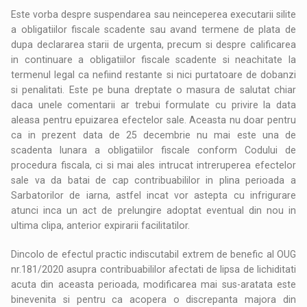
Este vorba despre suspendarea sau neinceperea executarii silite
a obligatiilor fiscale scadente sau avand termene de plata de
dupa declararea starii de urgenta, precum si despre calificarea
in continuare a obligatiilor fiscale scadente si neachitate la
termenul legal ca nefiind restante si nici purtatoare de dobanzi
si penalitati. Este pe buna dreptate o masura de salutat chiar
daca unele comentarii ar trebui formulate cu privire la data
aleasa pentru epuizarea efectelor sale. Aceasta nu doar pentru
ca in prezent data de 25 decembrie nu mai este una de
scadenta lunara a obligatiilor fiscale conform Codului de
procedura fiscala, ci si mai ales intrucat intreruperea efectelor
sale va da batai de cap contribuabililor in plina perioada a
Sarbatorilor de iarna, astfel incat vor astepta cu infrigurare
atunci inca un act de prelungire adoptat eventual din nou in
ultima clipa, anterior expirarii facilitatilor.
Dincolo de efectul practic indiscutabil extrem de benefic al OUG
nr.181/2020 asupra contribuabililor afectati de lipsa de lichiditati
acuta din aceasta perioada, modificarea mai sus-aratata este
binevenita si pentru ca acopera o discrepanta majora din