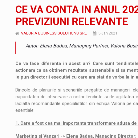
JAECOO 5 SHS-H a ajuns in Romania
STIRI
CE VA CONTA IN ANUL 202
Orange Cybersecure – noua solutie de securi
STIRI
PREVIZIUNI RELEVANTE
Energia fotovoltaica, pilon de stabilitate pe
ARTICOLE
VALORIA BUSINESS SOLUTIONS SRL
5 Jan 2021
Autor: Elena Badea, Managing Partner, Valoria Busi
Ce va face diferenta in acest an? Care sunt tendinte
actionam ca sa obtinem rezultate sustenabile si sa menti
le pun directorii executivi cu care am stat de vorba la in
Dincolo de planurile si scenariile pregatite de manageri, 
capacitatea de observare a noilor tendinte si de agilitatea
laolalta recomandarile specialistilor din echipa Valoria pe ca
esentiale:
1. Care a fost cea mai importanta transformare adusa de 
Marketing si Vanzari -> Elena Badea, Managing Director
: