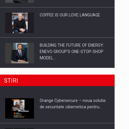
Investitii Digitalizare
COFFEE IS OUR LOVE LANGUAGE
BUILDING THE FUTURE OF ENERGY:
ENEVO GROUP’S ONE-STOP-SHOP
MODEL…
ROOTED IN ROMANIA, BUILT TO
STIRI
DELIVER TECHNOLOGY FOR THE…
Orange Cybersecure – noua solutie
PUTTING ROMANIAN CORPORATE
de securitate cibernetica pentru…
COMPANIES ON THE INTERNATIONAL
BUSINESS SCENE