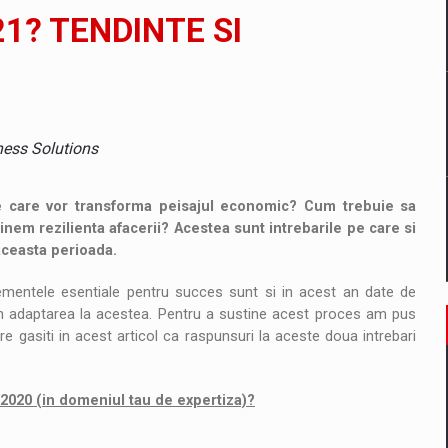
1? TENDINTE SI
tate cibernetica pentru familie si afaceri
ntru sistemul energetic in contextul starii de alerta
ness Solutions
le care vor transforma peisajul economic? Cum trebuie sa
nem rezilienta afacerii? Acestea sunt intrebarile pe care si
 aceasta perioada.
elementele esentiale pentru succes sunt si in acest an date de
 in adaptarea la acestea. Pentru a sustine acest proces am pus
re gasiti in acest articol ca raspunsuri la aceste doua intrebari
2020 (in domeniul tau de expertiza)?