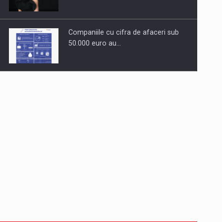
Companiile cu cifra de afaceri sub
50.000 euro au…
Dinu Bumbacea revine in PwC
Romania ca Partener si…
Comunicat de presa: Joburile part-
time reincep sa intre pe…