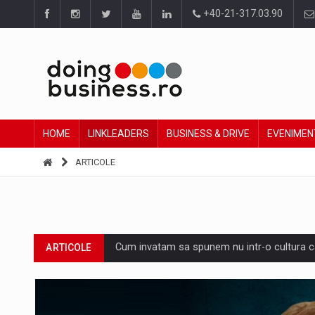
+40-21-317.03.90
HOME
LINKLEADERS
BUSINESS & DRIVE
EVENIMEN
ARTICOLE
Cum invatam sa spunem nu intr-o cultura c
ARTICOLE
Ingredient Spotlight: What SKU Level Track
ARTICOLE
Producatorii si comerciantii care nu se sup
ARTICOLE