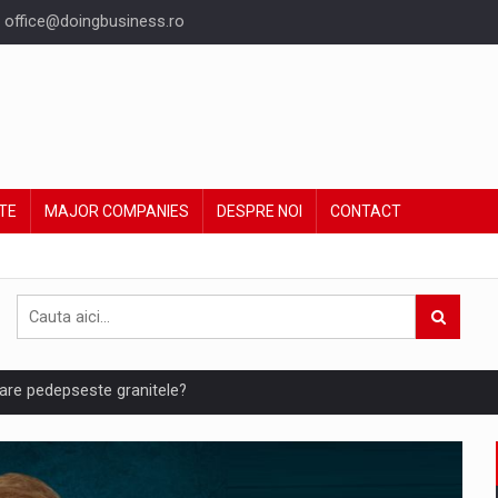
office@doingbusiness.ro
TE
MAJOR COMPANIES
DESPRE NOI
CONTACT
are pedepseste granitele?
ing Reveals About Bakuchiol's Evolution
un noilor reglementari UE privind ambalajele pot risca retragerea prod