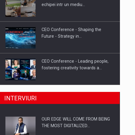
Energia fotovoltaica, pilon de
echipei intr un mediu…
stabilitate pentru sistemul energetic
in…
CEO Conference - Shaping the
Future - Strategy in…
CEO Conference - Leading people,
fostering creativity towards a…
CEO Conference - Shaping The
INTERVIURI
Future - Technology and…
OUR EDGE WILL COME FROM BEING
Webinar - Business Evolution-
THE MOST DIGITALIZED…
RETHINK STRATEGY-Finantare