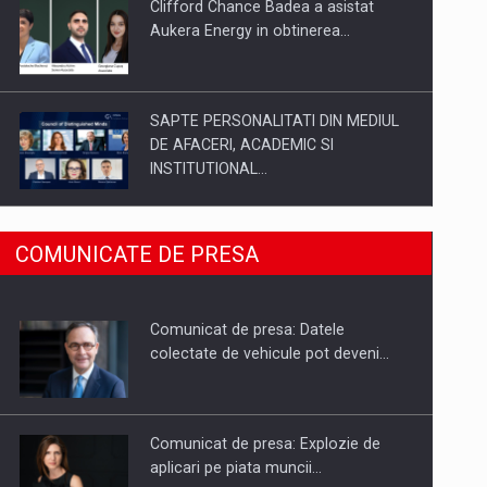
Clifford Chance Badea a asistat
Aukera Energy in obtinerea…
SAPTE PERSONALITATI DIN MEDIUL
DE AFACERI, ACADEMIC SI
INSTITUTIONAL…
SYCLEF isi consolideaza prezenta in
COMUNICATE DE PRESA
Romania printr-o a doua…
Comunicat de presa: Datele
Fondul de investitii BoldMind si
colectate de vehicule pot deveni…
echipa de management a…
Comunicat de presa: Explozie de
aplicari pe piata muncii…