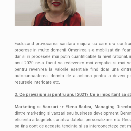
Excluzand provocarea sanitara majora cu care s-a confrunt
progrese in multe domenii. Omenirea s-a mobilizat din foarte
dar si in procesele mai putin cuantificabile la nivel rational
anul 2020 ne-a facut sa redevenim mai empatici si mai soli
pentru revenirea la valorile esentiale fiind doar una dintr
autocunoasterea, dorinta de a actiona pentru a deveni p
resursele interioare etc.
2. Ce previziuni ai pentru anul 2021? Ce e important sa s
Marketing si Vanzari -> Elena Badea, Managing Directo
dintre marketing si vanzari sau business development. Benefi
eficienta a bugetelor, analiza datelor, personalizare, etc. 
sa tina cont de aceasta tendinta si sa interconecteze cat mai