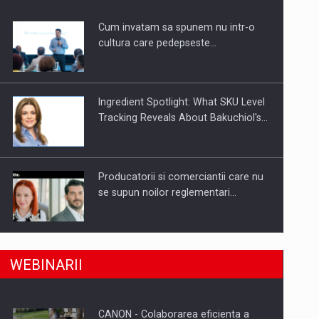
Cum invatam sa spunem nu intr-o
a de segmentele digitale
cultura care pedepseste…
Ingredient Spotlight: What SKU Level
Tracking Reveals About Bakuchiol's…
Producatorii si comerciantii care nu
se supun noilor reglementari…
a, preiau compania intr-o tranzactie de peste 25…
Raport PwC: Industria de media si
WEBINARII
divertisment din Romania…
CANON - Colaborarea eficienta a