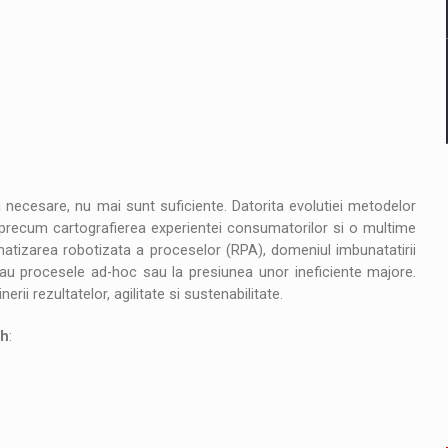
a necesare, nu mai sunt suficiente. Datorita evolutiei metodelor
ici precum cartografierea experientei consumatorilor si o multime
matizarea robotizata a proceselor (RPA), domeniul imbunatatirii
au procesele ad-hoc sau la presiunea unor ineficiente majore.
ii rezultatelor, agilitate si sustenabilitate.
ch
: