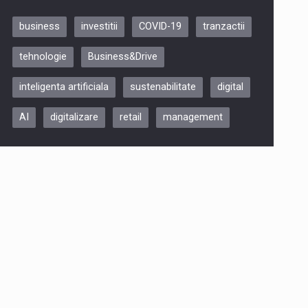
business
investitii
COVID-19
tranzactii
Be Inspired. Make it Happen!,
tehnologie
Business&Drive
ARTEMIS LETO, ORADEA, 8
Octombrie
inteligenta artificiala
sustenabilitate
digital
Oradea – 8 Oct 2026
AI
digitalizare
retail
management