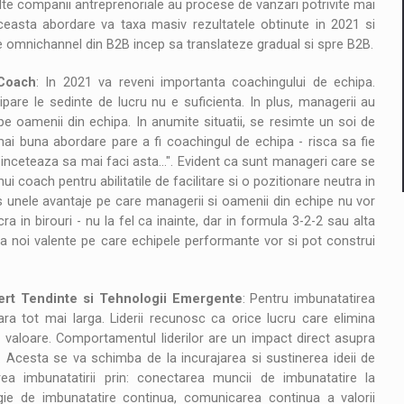
lte companii antreprenoriale au procese de vanzari potrivite mai
Aceasta abordare va taxa masiv rezultatele obtinute in 2021 si
mnichannel din B2B incep sa translateze gradual si spre B2B.
 Coach
: In 2021 va reveni importanta coachingului de echipa.
pare le sedinte de lucru nu e suficienta. In plus, managerii au
 oamenii din echipa. In anumite situatii, se resimte un soi de
mai buna abordare pare a fi coachingul de echipa - risca sa fie
inceteaza sa mai faci asta...". Evident ca sunt manageri care se
ui coach pentru abilitatile de facilitare si o pozitionare neutra in
 unele avantaje pe care managerii si oamenii din echipe nu vor
a in birouri - nu la fel ca inainte, dar in formula 3-2-2 sau alta
ata noi valente pe care echipele performante vor si pot construi
ert Tendinte si Tehnologii Emergente
: Pentru imbunatatirea
ra tot mai larga. Liderii recunosc ca orice lucru care elimina
e valoare. Comportamentul liderilor are un impact direct asupra
le. Acesta se va schimba de la incurajarea si sustinerea ideii de
ea imbunatatirii prin: conectarea muncii de imbunatatire la
ologie de imbunatatire continua, comunicarea continua a valorii