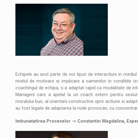
Echipele au avut parte de noi tipuri de interactiuni in medi
nivelul de motivare si implicare a oamenilor in conditiile izo
coachingul de echipa, s-a adaptat rapid ca modalitate de inte
Managerii care a apelat la un coach extern pentru sesiun
moralului bun, al orientarii constructive spre actiune si adaptab
au fost legate de adaptarea la noile provocari, cu concentrar
Imbunatatirea Proceselor -> Constantin Magdalina, Expe