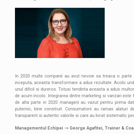
In 2020 multe companii au avut nevoie sa treaca o parte 
inceputa, aceasta transformare a adus rezultate. Acolo unde 
unul dificil si dureros. Totusi tendinta aceasta a adus mul
de acum incolo. Integrarea dintre marketing si vanzari este fa
de alta parte in 2020 managerii au vazut pentru prima d
puternic, bine construit. Consumatorii au ramas alaturi
transparent si autentic valorile si care au livrat sistematic p
Managementul Echipei -> George Agafitei, Trainer & Co