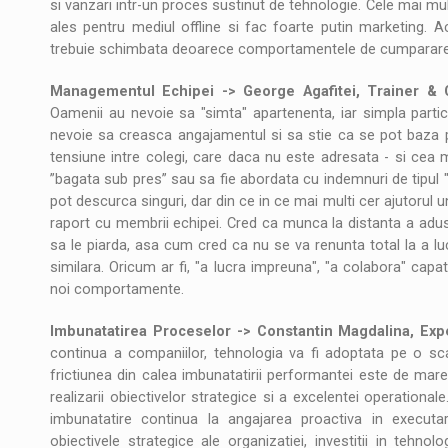
si vanzari intr-un proces sustinut de tehnologie. Cele mai mu
ales pentru mediul offline si fac foarte putin marketing. 
trebuie schimbata deoarece comportamentele de cumparare o
Managementul Echipei -> George Agafitei, Trainer &
Oamenii au nevoie sa "simta" apartenenta, iar simpla partici
nevoie sa creasca angajamentul si sa stie ca se pot baza pe
tensiune intre colegi, care daca nu este adresata - si cea 
”bagata sub pres” sau sa fie abordata cu indemnuri de tipul "
pot descurca singuri, dar din ce in ce mai multi cer ajutorul un
raport cu membrii echipei. Cred ca munca la distanta a adus
sa le piarda, asa cum cred ca nu se va renunta total la a lucr
similara. Oricum ar fi, "a lucra impreuna", "a colabora" cap
noi comportamente.
Imbunatatirea Proceselor -> Constantin Magdalina, Exp
continua a companiilor, tehnologia va fi adoptata pe o sca
frictiunea din calea imbunatatirii performantei este de mar
realizarii obiectivelor strategice si a excelentei operationa
imbunatatire continua la angajarea proactiva in executar
obiectivele strategice ale organizatiei, investitii in tehn