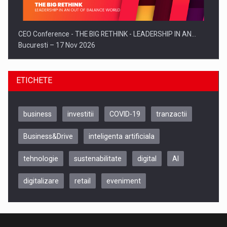
CEO Conference - THE BIG RETHINK - LEADERSHIP IN AN…
Bucuresti – 17 Nov 2026
ETICHETE
business
investitii
COVID-19
tranzactii
Business&Drive
inteligenta artificiala
tehnologie
sustenabilitate
digital
AI
digitalizare
retail
eveniment
Be Inspired. Make it Happen!, CLUJ, 9 Decembrie
Cluj-Napoca – 9 Dec 2026