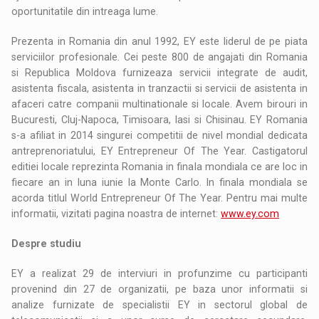
oportunitatile din intreaga lume.
Prezenta in Romania din anul 1992, EY este liderul de pe piata
serviciilor profesionale. Cei peste 800 de angajati din Romania
si Republica Moldova furnizeaza servicii integrate de audit,
asistenta fiscala, asistenta in tranzactii si servicii de asistenta in
afaceri catre companii multinationale si locale. Avem birouri in
Bucuresti, Cluj-Napoca, Timisoara, Iasi si Chisinau. EY Romania
s-a afiliat in 2014 singurei competitii de nivel mondial dedicata
antreprenoriatului, EY Entrepreneur Of The Year. Castigatorul
editiei locale reprezinta Romania in finala mondiala ce are loc in
fiecare an in luna iunie la Monte Carlo. In finala mondiala se
acorda titlul World Entrepreneur Of The Year. Pentru mai multe
informatii, vizitati pagina noastra de internet:
www.ey.com
Despre studiu
EY a realizat 29 de interviuri in profunzime cu participanti
provenind din 27 de organizatii, pe baza unor informatii si
analize furnizate de specialistii EY in sectorul global de