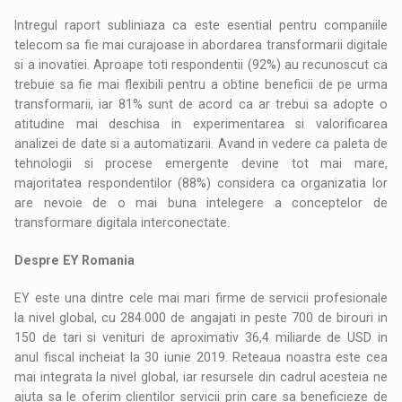
Intregul raport subliniaza ca este esential pentru companiile
telecom sa fie mai curajoase in abordarea transformarii digitale
si a inovatiei. Aproape toti respondentii (92%) au recunoscut ca
trebuie sa fie mai flexibili pentru a obtine beneficii de pe urma
transformarii, iar 81% sunt de acord ca ar trebui sa adopte o
atitudine mai deschisa in experimentarea si valorificarea
analizei de date si a automatizarii. Avand in vedere ca paleta de
tehnologii si procese emergente devine tot mai mare,
majoritatea respondentilor (88%) considera ca organizatia lor
are nevoie de o mai buna intelegere a conceptelor de
transformare digitala interconectate.
Despre EY Romania
EY este una dintre cele mai mari firme de servicii profesionale
la nivel global, cu 284.000 de angajati in peste 700 de birouri in
150 de tari si venituri de aproximativ 36,4 miliarde de USD in
anul fiscal incheiat la 30 iunie 2019. Reteaua noastra este cea
mai integrata la nivel global, iar resursele din cadrul acesteia ne
ajuta sa le oferim clientilor servicii prin care sa beneficieze de