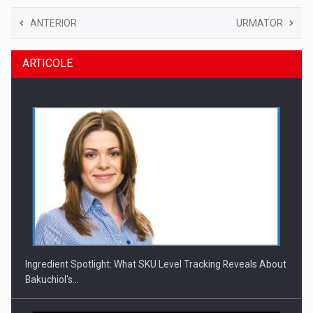
ANTERIOR
URMATOR
ARTICOLE
Ingredient Spotlight: What SKU Level Tracking Reveals About
Bakuchiol's…