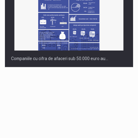
Companiile cu cifra de afaceri sub 50.000 euro au…