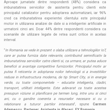
Aproape jumatate dintre respondenti (48%) considera ca
imbunatatirea serviciilor de asistenta pentru clienti este
principalul catalizator pentru adoptarea automatizarii, iar 96%
cred ca imbunatatirea experientei clientului este principalul
motor in utilizarea analizei de date si a inteligentei artificiale in
urmatorii cinci ani. Doar 44% dintre respondenti considera ca
scenariile de utilizare legate de retea sunt critice in acelasi
interval.
”
In Romania se vede in prezent o slaba utilizare a tehnologiilor IoT,
care ar putea furniza date relevante, contribuind semnificativ la
imbunatatirea serviciilor catre clienti si, ca urmare, ar putea aduce
beneficii si avantaje competitive furnizorilor. Principalul motiv ar
putea fi reticenta in adoptarea noilor tehnologii si a investitiilor
reduse in infrastructura moderna, de tip Smart City, si in energie
verde, cu toate componentele – educatie inteligenta, cladiri,
transport, utilitati inteligente. Este adevarat ca toate acestea
presupun viziune si planificare pe termen lung, intre unu si cinci
ani, cu o gandire coerenta a resurselor necesare si cu o
relationare a tuturor partilor interesate
”, spune
Carmen
Adamescu, Partener, Asistenta in Afaceri, EY Romania
.