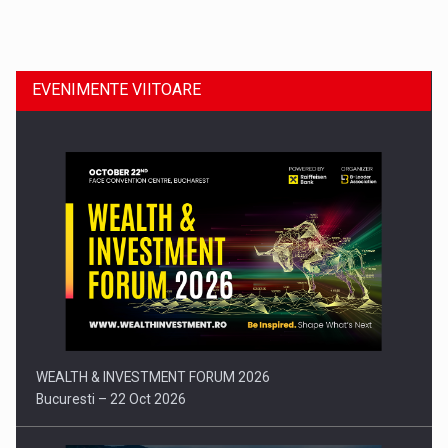
Dinu Bumbacea revine in PwC Romania ca Partener si…
EVENIMENTE VIITOARE
Comunicat de presa: Joburile part-time reincep sa intre pe…
WEALTH & INVESTMENT FORUM 2026
Bucuresti – 22 Oct 2026