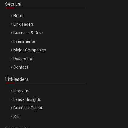
Sectiuni
Home
Linkleaders
Business & Drive
Evenimente
Major Companies
Be Inspired. Make it Happen!, ARTEMIS LETO, ORADEA, 8
Despre noi
Octombrie
Contact
Oradea – 8 Oct 2026
Linkleaders
Interviuri
Leader Insights
Business Digest
Stiri