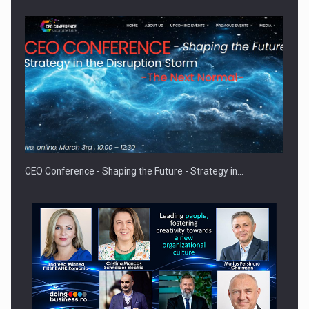
Cum invatam sa spunem nu intr-o cultura care pedepseste…
CEO Conference - Shaping the Future - Strategy in…