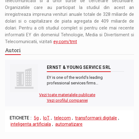
telecomunicatii si a unor surse de cercetare secundare.
Organizatiile care au participat la studiul din acest an
inregistreaza impreuna venituri anuale totale de 328 miliarde de
dolari si o capitalizare de piata agregata de 409 miliarde de
dolari. Pentru a citi studiul complet si pentru cele mai recente
informatii EY din domeniul Tehnologie, Media si Divertisment si
Telecomunicatii, vizitati
ey.com/tmt
Autori
ERNST & YOUNG SERVICE SRL
EY is one of the world's leading
professional services firms…
Vezi toate materialele publicate
Vezi profilul companiei
ETICHETE :
5g
,
IoT
,
telecom
,
transformarii digitale
,
inteligenta artificiala
,
automatizare