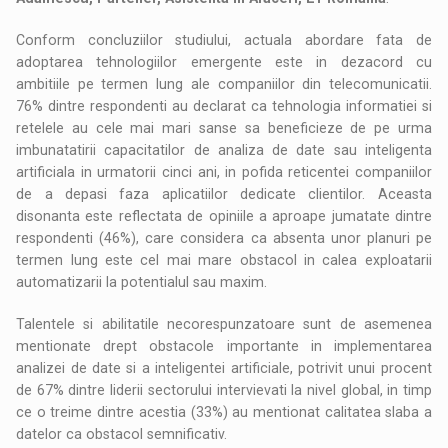
Conform concluziilor studiului, actuala abordare fata de
adoptarea tehnologiilor emergente este in dezacord cu
ambitiile pe termen lung ale companiilor din telecomunicatii.
76% dintre respondenti au declarat ca tehnologia informatiei si
retelele au cele mai mari sanse sa beneficieze de pe urma
imbunatatirii capacitatilor de analiza de date sau inteligenta
artificiala in urmatorii cinci ani, in pofida reticentei companiilor
de a depasi faza aplicatiilor dedicate clientilor. Aceasta
disonanta este reflectata de opiniile a aproape jumatate dintre
respondenti (46%), care considera ca absenta unor planuri pe
termen lung este cel mai mare obstacol in calea exploatarii
automatizarii la potentialul sau maxim.
Talentele si abilitatile necorespunzatoare sunt de asemenea
mentionate drept obstacole importante in implementarea
analizei de date si a inteligentei artificiale, potrivit unui procent
de 67% dintre liderii sectorului intervievati la nivel global, in timp
ce o treime dintre acestia (33%) au mentionat calitatea slaba a
datelor ca obstacol semnificativ.