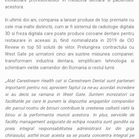
acestora.
In ultimii doi ani, compania a lansat produse de top premiate cu
cele mai inalte distinctii, cum ar fi sistemul de radiologie digitala
3D si freza digitala care poate produce coroane dentare pentru
restaurare in aceeasi zi, fiind nominalizata in 2019 de CIO
Review in top 50 solutii de viitor. Prelungirea contractului cu
West Gate pe urmatorii cinci ani sustine misiunea companiei:
transformam industria dentara, simplificam tehnologia si
schimbam vietile oamenilor din Romania si restul lumii.
„Atat Carestream Health cat si Carestream Dental sunt parteneri
importanti pentru noi, apreciem faptul ca ne-au acordat incredere
si au decis sa ramana in West Gate. Suntem increzatori ca
facilitatile pe care le punem la dispozitia angajatilor companiilor
din parcul nostru de birouri contribuie la cresterea calitatii vietii la
birou si la performanta muncii acestora. In plus, serviciile de
facility management asigurate de echipa noastra sunt gandite sa
preia integral responsabilitatea administrarii lor din grija
chiriasului, astfel incat acesta sa se poat
a
concentra integral pe