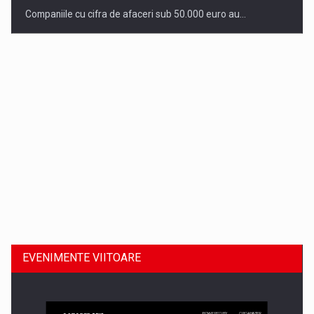
Companiile cu cifra de afaceri sub 50.000 euro au…
Dinu Bumbacea revine in PwC Romania ca Partener si…
EVENIMENTE VIITOARE