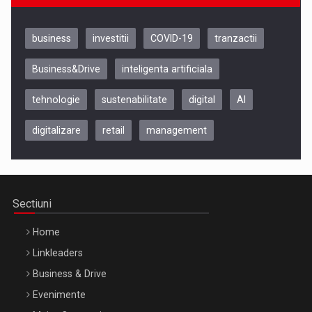
business
investitii
COVID-19
tranzactii
Business&Drive
inteligenta artificiala
tehnologie
sustenabilitate
digital
AI
digitalizare
retail
management
Be Inspired. Make it Happen!, CLUJ, 9 Decembrie
Cluj-Napoca – 9 Dec 2026
Sectiuni
Home
Linkleaders
Business & Drive
Evenimente