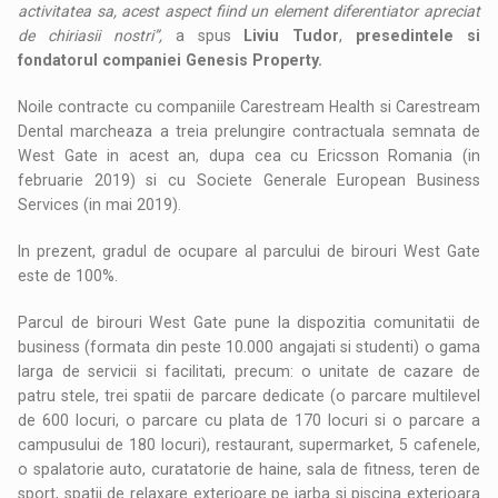
activitatea sa, acest aspect fiind un element diferentiator apreciat
de chiriasii nostri”,
a spus
Liviu Tudor
,
presedintele si
fondatorul companiei Genesis Property.
Noile contracte cu companiile Carestream Health si Carestream
Dental marcheaza a treia prelungire contractuala semnata de
West Gate in acest an, dupa cea cu Ericsson Romania (in
februarie 2019) si cu Societe Generale European Business
Services (in mai 2019).
In prezent, gradul de ocupare al parcului de birouri West Gate
este de 100%.
Parcul de birouri West Gate pune la dispozitia comunitatii de
business (formata din peste 10.000 angajati si studenti) o gama
larga de servicii si facilitati, precum: o unitate de cazare de
patru stele, trei spatii de parcare dedicate (o parcare multilevel
de 600 locuri, o parcare cu plata de 170 locuri si o parcare a
campusului de 180 locuri), restaurant, supermarket, 5 cafenele,
o spalatorie auto, curatatorie de haine, sala de fitness, teren de
sport, spatii de relaxare exterioare pe iarba si piscina exterioara