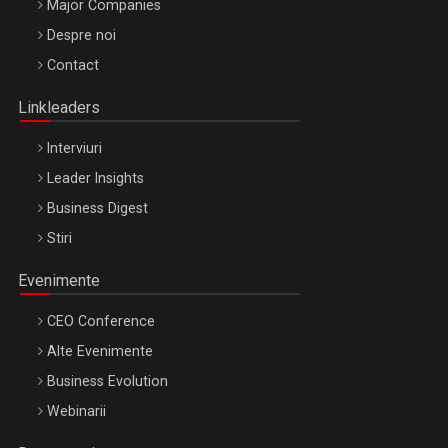
Major Companies
Be Inspired. Make it Happen!, ARTEMIS LETO, ORADEA, 8
Despre noi
Octombrie
Contact
Oradea – 8 Oct 2026
Linkleaders
Interviuri
Leader Insights
Business Digest
Stiri
Evenimente
CEO Conference
Alte Evenimente
Business Evolution
Webinarii