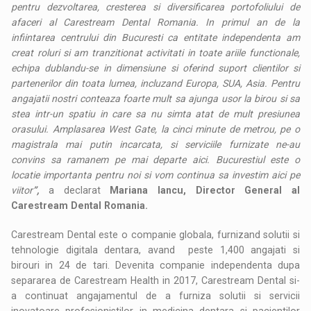
pentru dezvoltarea, cresterea si diversificarea portofoliului de
afaceri al Carestream Dental Romania. In primul an de la
infiintarea centrului din Bucuresti ca entitate independenta am
creat roluri si am tranzitionat activitati in toate ariile functionale,
echipa dublandu-se in dimensiune si oferind suport clientilor si
partenerilor din toata lumea, incluzand Europa, SUA, Asia.
Pentru
angajatii nostri conteaza foarte mult sa ajunga usor la birou si sa
stea intr-un spatiu in care sa nu simta atat de mult presiunea
orasului. Amplasarea West Gate, la cinci minute de metrou, pe o
magistrala mai putin incarcata, si serviciile furnizate ne-au
convins sa ramanem pe mai departe aici. Bucurestiul este o
locatie importanta pentru noi si vom continua sa investim aici pe
viitor
”,
a declarat
Mariana Iancu, Director General al
Carestream Dental Rom
a
nia.
Carestream Dental este o companie globala, furnizand solutii si
tehnologie digitala dentara, avand peste 1,400 angajati si
birouri in 24 de tari. Devenita companie independenta dupa
separarea de Carestream Health in 2017, Carestream Dental si-
a continuat angajamentul de a furniza solutii si servicii
inovatoare profesionistilor in medicina dentara si pacientilor