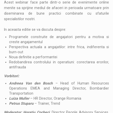
Acest webinar face parte dintr-o serie de evenimente online
menite sa sprijine mediul de afaceri in perioada urmatoare prin
diseminarea de bune practici combinate cu sfaturile
specialistilor nostri.
In aceasta editie se va discuta despre:
Programele construite de angajatori pentru a motiva si
creste angajamentul
Perspectiva actuala a angajatilor: intre frica, indiferenta si
burn-out
Noua definitie a performantei
Redobandirea controlului in operatiuni: corectarea erorilor,
antifrauda
Vorbitori:
Andreea Van den Bosch
– Head of Human Resources
Operations EMEA and Managing Director, Bombardier
Transportation
Luiza Muller
– HR Director, Orange Romania
Petrus Stuparu
– Trainer, Trend
Moderator:
Horatiu Cocheci
, Director People Advisory Services,