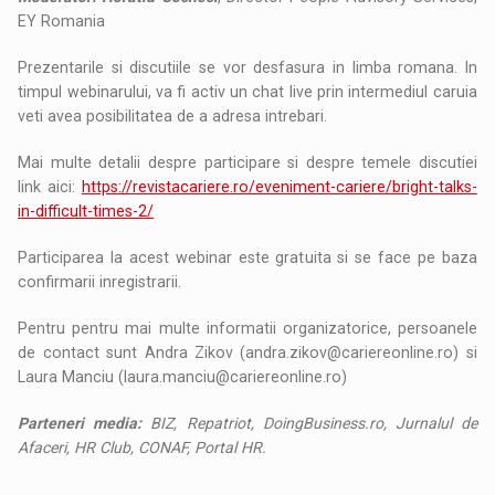
EY Romania
Prezentarile si discutiile se vor desfasura in limba romana. In
timpul webinarului, va fi activ un chat live prin intermediul caruia
veti avea posibilitatea de a adresa intrebari.
Mai multe detalii despre participare si despre temele discutiei
link aici:
https://revistacariere.ro/eveniment-cariere/bright-talks-
in-difficult-times-2/
Participarea la acest webinar este gratuita si se face pe baza
confirmarii inregistrarii.
Pentru pentru mai multe informatii organizatorice, persoanele
de contact sunt Andra Zikov (andra.zikov@cariereonline.ro) si
Laura Manciu (laura.manciu@cariereonline.ro)
Parteneri media:
BIZ, Repatriot, DoingBusiness.ro, Jurnalul de
Afaceri, HR Club, CONAF, Portal HR.