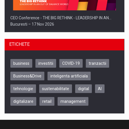
CEO Conference - THE BIG RETHINK - LEADERSHIP IN AN…
Bucuresti – 17 Nov 2026
ETICHETE
business
investitii
COVID-19
tranzactii
Business&Drive
inteligenta artificiala
tehnologie
sustenabilitate
digital
AI
digitalizare
retail
management
Be Inspired. Make it Happen!, CLUJ, 9 Decembrie
Cluj-Napoca – 9 Dec 2026