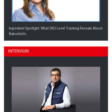
Ingredient Spotlight: What SKU Level Tracking Reveals About
Bakuchiol's…
INTERVIURI
Producatorii si comerciantii care nu se supun noilor
reglementari…