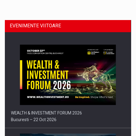
Dinu Bumbacea revine in PwC Romania ca Partener si…
EVENIMENTE VIITOARE
Comunicat de presa: Joburile part-time reincep sa intre pe…
WEALTH & INVESTMENT FORUM 2026
Bucuresti – 22 Oct 2026