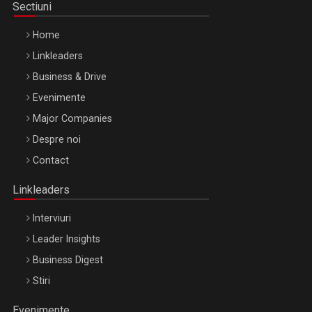
Sectiuni
Home
Linkleaders
Business & Drive
Evenimente
Major Companies
Be Inspired. Make it Happen!, ARTEMIS LETO, ORADEA, 8
Despre noi
Octombrie
Contact
Oradea – 8 Oct 2026
Linkleaders
Interviuri
Leader Insights
Business Digest
Stiri
Evenimente