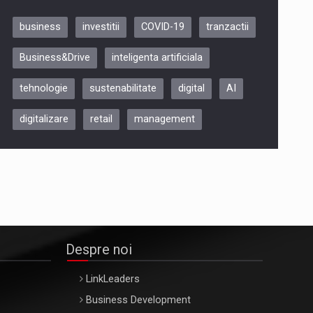
business
investitii
COVID-19
tranzactii
Be Inspired. Make it Happen!,
Business&Drive
inteligenta artificiala
ARTEMIS LETO, ORADEA, 8
Octombrie
tehnologie
sustenabilitate
digital
AI
Oradea – 8 Oct 2026
digitalizare
retail
management
Despre noi
LinkLeaders
Business Development