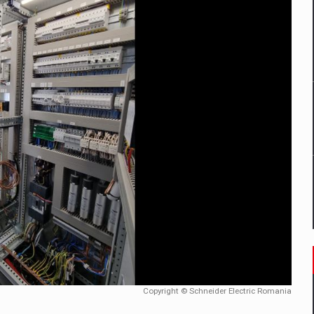
un noilor reglementari UE privind ambalajele pot risca retragerea prod
ES ON THE INTERNATIONAL BUSINESS SCENE
OST DIGITALIZED WHOLESALER IN ROMANIA
 benzinariile RO concept OSCAR – peste 500 de participanti
management a Pall-Ex, liderul pietei de transport paletizat din Romani
MBRU AL FAMILIEI: RANGE ROVER GT
Copyright © Schneider Electric Romania