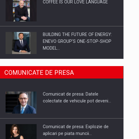
COFFEE IS OUR LOVE LANGUAGE
BUILDING THE FUTURE OF ENERGY:
ENEVO GROUP’S ONE-STOP-SHOP
MODEL…
ROOTED IN ROMANIA, BUILT TO
COMUNICATE DE PRESA
DELIVER TECHNOLOGY FOR THE…
Comunicat de presa: Datele
PUTTING ROMANIAN CORPORATE
colectate de vehicule pot deveni…
COMPANIES ON THE INTERNATIONAL
BUSINESS SCENE
Comunicat de presa: Explozie de
aplicari pe piata muncii…