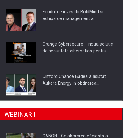
Fondul de investitii BoldMind si
uselor din piata
echipa de management a…
Orange Cybersecure – noua solutie
de securitate cibernetica pentru…
Clifford Chance Badea a asistat
Aukera Energy in obtinerea…
SAPTE PERSONALITATI DIN MEDIUL
a, preiau compania intr-o tranzactie de peste 25…
WEBINARII
DE AFACERI, ACADEMIC SI
INSTITUTIONAL…
CANON - Colaborarea eficienta a