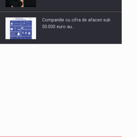
Companiile cu cifra de afaceri sub
50.000 euro au…
Dinu Bumbacea revine in PwC
Romania ca Partener si…
Comunicat de presa: Joburile part-
time reincep sa intre pe…