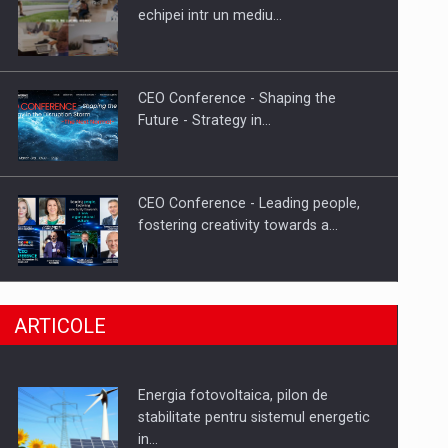
Hard Enduro Piatra Craiului 2026,
echipei intr un mediu…
fueled by benzinariile RO…
CEO Conference - Shaping the
Future - Strategy in…
CEO Conference - Leading people,
fostering creativity towards a…
CEO Conference - Shaping The
ARTICOLE
Future - Technology and…
Energia fotovoltaica, pilon de
Webinar - Business Evolution-
stabilitate pentru sistemul energetic
RETHINK STRATEGY-Finantare
in…