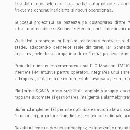
Totodata, procesele erau doar partial automatizate, vizibilit
frecvente generau ineficiente si riscuri operationale.
Succesul proiectului se bazeaza pe colaborarea dintre Wat
infrastructuri critice si Schneider Electric, unul dintre liderii
Watt Unit a proiectat si furnizat arhitectura hardware si di
statiei, adaptand-o cerintelor reale din teren, iar Schnei
Impreuna, cele doua companii au transformat procesul existent
Proiectul a inclus implementarea unui PLC Modicon TM251, 
interfete HMI intuitive pentru operatori, integrarea unui si
in timp real, instalarea de instrumentatie avansata pentru monit
Platforma SCADA ofera vizibilitate completa asupra operat
rapoarte automate si gestionarea inteligenta a alarmelor, tran
Sistemul implementat permite optimizarea automata a proceselor
functionarii pompelor in functie de cerintele operationale si d
Rezultatul este un proces autoadaptiv, cu interventie umana