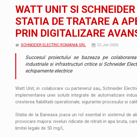
Noul Mercedes-Benz VLE este acum disponib
STIRI
WATT UNIT SI SCHNEIDE
JAECOO 5 SHS-H a ajuns in Romania
STIRI
STATIA DE TRATARE A AP
PRIN DIGITALIZARE AVAN
Proteinmaxxing and the Future of Protein
ARTICOLE
SCHNEIDER ELECTRIC ROMANIA SRL
22 Jun 2026
Succesul proiectului se bazeaza pe colaborarea d
industriale si infrastructuri critice si Schneider Elec
echipamente electrice
Watt Unit, in colaborare cu partenerul sau, Schneider Electr
implementarea unei solutii integrate de automatizare indus
cresterea fiabilitatii operationale, sigurantei procesului si cali
Statia de la Baneasa joaca un rol esential in sistemul de a
provocare majora: niveluri ridicate de nitrati in apa bruta, c
limitei legale de 50 mg/L.