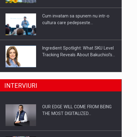
Investitii Digitalizare
Cum invatam sa spunem nu intr-o
cultura care pedepseste…
Ingredient Spotlight: What SKU Level
Tracking Reveals About Bakuchiol's…
Producatorii si comerciantii care nu
INTERVIURI
se supun noilor reglementari…
OUR EDGE WILL COME FROM BEING
Proteinmaxxing and the Future of
THE MOST DIGITALIZED…
Protein Demand