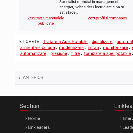
Specialist mondial in managementul
energiei, Schneider Electric anticipa si
satisface…
Vezi toate materialele
Vezi profilul companiei
publicate
ETICHETE :
Tratare a Apei Potabile
,
digitalizare
,
automati
alimentare cu apa
,
modernizare
,
nitrati
,
monitorizare
,
automatizare
,
presiune
,
filtre
,
furnizare a apei potabile
ANTERIOR
Sectiuni
Linkle
Home
Interv
Linkleaders
Leade