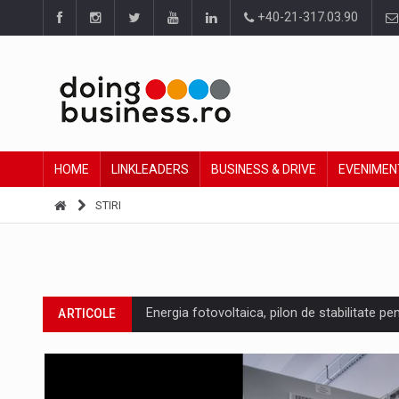
+40-21-317.03.90
HOME
LINKLEADERS
BUSINESS & DRIVE
EVENIMEN
STIRI
Energia fotovoltaica, pilon de stabilitate pe
ARTICOLE
Cum invatam sa spunem nu intr-o cultura c
ARTICOLE
Ingredient Spotlight: What SKU Level Track
ARTICOLE