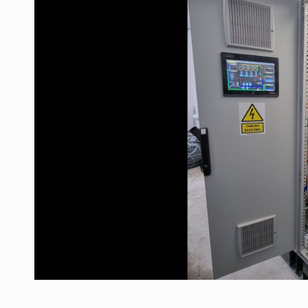
Producatorii si comerciantii care nu se sup
ARTICOLE
LEADERSHIP IN MISCARE
INTERVIURI
CU BATERIILE PERMANENT INCARCATE
INTERVIURI
PUTTING ROMANIAN CORPORATE COMPANI
INTERVIURI
OUR EDGE WILL COME FROM BEING THE M
INTERVIURI
COFFEE IS OUR LOVE LANGUAGE
INTERVIURI
Hard Enduro Piatra Craiului 2026, fueled by
STIRI
Fondul de investitii BoldMind si echipa de 
STIRI
RANGE ROVER DEZVALUIE AL CINCILEA ME
STIRI