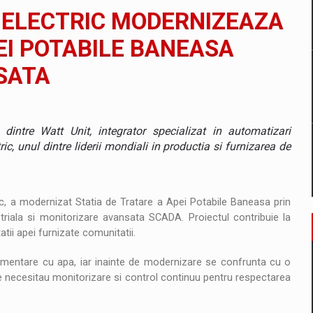
il pentru comanda intr-o gama extinsa de variante atragatoare
R ELECTRIC MODERNIZEAZA
EI POTABILE BANEASA
SATA
 Demand
intre Watt Unit, integrator specializat in automatizari
tric, unul dintre liderii mondiali in productia si furnizarea de
ic, a modernizat Statia de Tratare a Apei Potabile Baneasa prin
triala si monitorizare avansata SCADA. Proiectul contribuie la
tatii apei furnizate comunitatii.
limentare cu apa, iar inainte de modernizare se confrunta cu o
are necesitau monitorizare si control continuu pentru respectarea