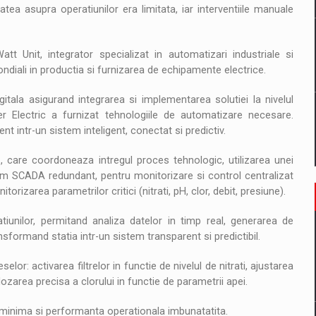
atea asupra operatiunilor era limitata, iar interventiile manuale
t Unit, integrator specializat in automatizari industriale si
 mondiali in productia si furnizarea de echipamente electrice.
gitala asigurand integrarea si implementarea solutiei la nivelul
der Electric a furnizat tehnologiile de automatizare necesare.
 intr-un sistem inteligent, conectat si predictiv.
care coordoneaza intregul proces tehnologic, utilizarea unei
stem SCADA redundant, pentru monitorizare si control centralizat
orizarea parametrilor critici (nitrati, pH, clor, debit, presiune).
iunilor, permitand analiza datelor in timp real, generarea de
sformand statia intr-un sistem transparent si predictibil.
: activarea filtrelor in functie de nivelul de nitrati, ajustarea
ozarea precisa a clorului in functie de parametrii apei.
 minima si performanta operationala imbunatatita.