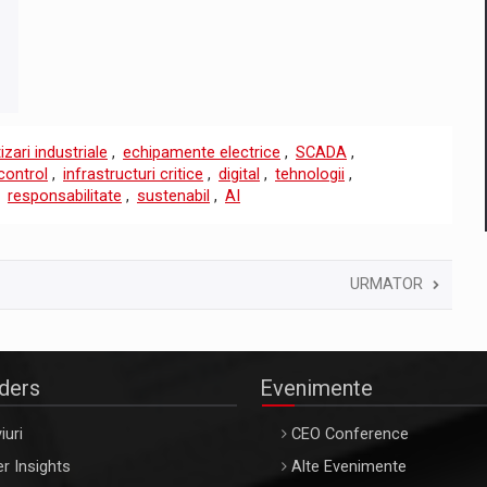
zari industriale
,
echipamente electrice
,
SCADA
,
control
,
infrastructuri critice
,
digital
,
tehnologii
,
,
responsabilitate
,
sustenabil
,
AI
URMATOR
aders
Evenimente
iuri
CEO Conference
r Insights
Alte Evenimente