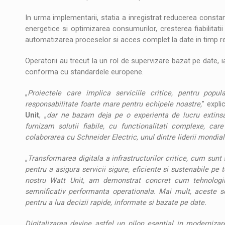
In urma implementarii, statia a inregistrat reducerea constanta
energetice si optimizarea consumurilor, cresterea fiabilitati
automatizarea proceselor si acces complet la date in timp real
Operatorii au trecut la un rol de supervizare bazat pe date, 
conforma cu standardele europene.
„
Proiectele care implica serviciile critice, pentru popu
responsabilitate foarte mare pentru echipele noastre,
” expl
Unit
, „
dar ne bazam deja pe o experienta de lucru extinsa 
furnizam solutii fiabile, cu functionalitati complexe, c
colaborarea cu Schneider Electric, unul dintre liderii mondia
„
Transformarea digitala a infrastructurilor critice, cum sunt 
pentru a asigura servicii sigure, eficiente si sustenabile pe
nostru Watt Unit, am demonstrat concret cum tehnologiile
semnificativ performanta operationala. Mai mult, aceste sol
pentru a lua decizii rapide, informate si bazate pe date.
Digitalizarea devine astfel un pilon esential in modernizarea