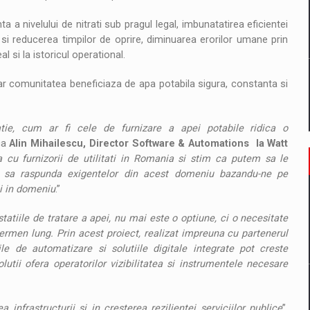
 a nivelului de nitrati sub pragul legal, imbunatatirea eficientei
i si reducerea timpilor de oprire, diminuarea erorilor umane prin
 si la istoricul operational.
iar comunitatea beneficiaza de apa potabila sigura, constanta si
latie, cum ar fi cele de furnizare a apei potabile ridica o
ica
Alin Mihailescu, Director Software & Automations la Watt
cu furnizorii de utilitati in Romania si stim ca putem sa le
are sa raspunda exigentelor din acest domeniu bazandu-ne pe
li in domeniu
.”
statiile de tratare a apei, nu mai este o optiune, ci o necesitate
 termen lung. Prin acest proiect, realizat impreuna cu partenerul
 de automatizare si solutiile digitale integrate pot creste
utii ofera operatorilor vizibilitatea si instrumentele necesare
 infrastructurii si in cresterea rezilientei serviciilor publice
”,