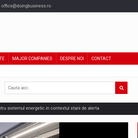
office@doingbusiness.ro
TE
MAJOR COMPANIES
DESPRE NOI
CONTACT
ntru sistemul energetic in contextul starii de alerta
are pedepseste granitele?
ing Reveals About Bakuchiol's Evolution