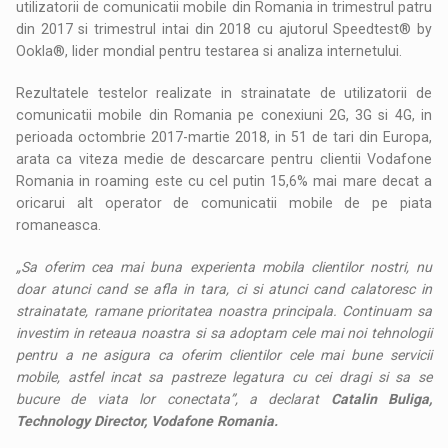
utilizatorii de comunicatii mobile din Romania in trimestrul patru
din 2017 si trimestrul intai din 2018 cu ajutorul Speedtest® by
Ookla®, lider mondial pentru testarea si analiza internetului.
Rezultatele testelor realizate in strainatate de utilizatorii de
comunicatii mobile din Romania pe conexiuni 2G, 3G si 4G, in
perioada octombrie 2017-martie 2018, in 51 de tari din Europa,
arata ca viteza medie de descarcare pentru clientii Vodafone
Romania in roaming este cu cel putin 15,6% mai mare decat a
oricarui alt operator de comunicatii mobile de pe piata
romaneasca.
„Sa oferim cea mai buna experienta mobila clientilor nostri, nu
doar atunci cand se afla in tara, ci si atunci cand calatoresc in
strainatate, ramane prioritatea noastra principala. Continuam sa
investim in reteaua noastra si sa adoptam cele mai noi tehnologii
pentru a ne asigura ca oferim clientilor cele mai bune servicii
mobile, astfel incat sa pastreze legatura cu cei dragi si sa se
bucure de viata lor conectata”, a declarat
Catalin Buliga,
Technology Director, Vodafone Romania.