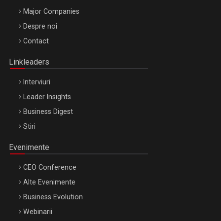
Major Companies
Be Inspired. Make it Happen!, ARTEMIS LETO, ORADEA, 8
Despre noi
Octombrie
Contact
Oradea – 8 Oct 2026
Linkleaders
Interviuri
Leader Insights
Business Digest
Stiri
Evenimente
CEO Conference
Alte Evenimente
Business Evolution
Webinarii