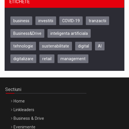
ETICHETE
business
investitii
COVID-19
tranzactii
Business&Drive
inteligenta artificiala
tehnologie
sustenabilitate
digital
AI
digitalizare
retail
management
Be Inspired. Make it Happen!, CLUJ, 9 Decembrie
Cluj-Napoca – 9 Dec 2026
Sectiuni
Home
Linkleaders
Business & Drive
Evenimente