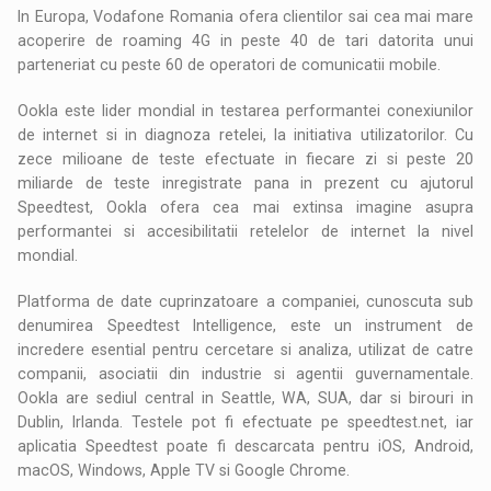
In Europa, Vodafone Romania ofera clientilor sai cea mai mare
acoperire de roaming 4G in peste 40 de tari datorita unui
parteneriat cu peste 60 de operatori de comunicatii mobile.
Ookla este lider mondial in testarea performantei conexiunilor
de internet si in diagnoza retelei, la initiativa utilizatorilor. Cu
zece milioane de teste efectuate in fiecare zi si peste 20
miliarde de teste inregistrate pana in prezent cu ajutorul
Speedtest, Ookla ofera cea mai extinsa imagine asupra
performantei si accesibilitatii retelelor de internet la nivel
mondial.
Platforma de date cuprinzatoare a companiei, cunoscuta sub
denumirea Speedtest Intelligence, este un instrument de
incredere esential pentru cercetare si analiza, utilizat de catre
companii, asociatii din industrie si agentii guvernamentale.
Ookla are sediul central in Seattle, WA, SUA, dar si birouri in
Dublin, Irlanda. Testele pot fi efectuate pe speedtest.net, iar
aplicatia Speedtest poate fi descarcata pentru iOS, Android,
macOS, Windows, Apple TV si Google Chrome.