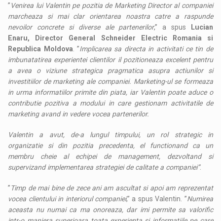
”
Venirea lui Valentin pe pozitia de Marketing Director al companiei
marcheaza si mai clar orientarea noastra catre a raspunde
nevoilor concrete si diverse ale partenerilor
,” a spus
Lucian
Enaru, Director General Schneider Electric Romania si
Republica Moldova
. ”
Implicarea sa directa in activitati ce tin de
imbunatatirea experientei clientilor il pozitioneaza excelent pentru
a avea o viziune strategica pragmatica asupra actiunilor si
investitiilor de marketing ale companiei. Marketing-ul se formeaza
in urma informatiilor primite din piata, iar Valentin poate aduce o
contributie pozitiva a modului in care gestionam activitatile de
marketing avand in vedere vocea partenerilor.
Valentin a avut, de-a lungul timpului, un rol strategic in
organizatie si din pozitia precedenta, el functionand ca un
membru cheie al echipei de management, dezvoltand si
supervizand implementarea strategiei de calitate a companiei”
.
”
Timp de mai bine de zece ani am ascultat si apoi am reprezentat
vocea clientului in interiorul companiei
,” a spus Valentin. ”
Numirea
aceasta nu numai ca ma onoreaza, dar imi permite sa valorific
intr-o maniera superioara toata experienta si informatiile pe care