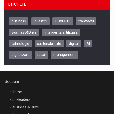
ETICHETE
business
investitii
COVID-19
tranzactii
Business&Drive
inteligenta artificiala
tehnologie
sustenabilitate
digital
AI
digitalizare
retail
management
Be Inspired. Make it Happen!, CLUJ, 9 Decembrie
Cluj-Napoca – 9 Dec 2026
Sectiuni
Home
Linkleaders
Business & Drive