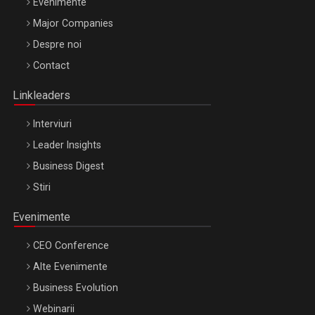
Evenimente
Major Companies
Be Inspired. Make it Happen!, ARTEMIS LETO, ORADEA, 8
Despre noi
Octombrie
Contact
Oradea – 8 Oct 2026
Linkleaders
Interviuri
Leader Insights
Business Digest
Stiri
Evenimente
CEO Conference
Alte Evenimente
Business Evolution
Webinarii