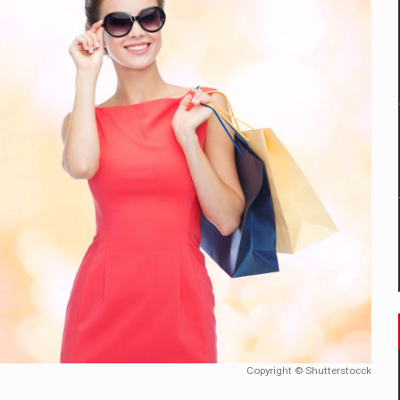
un noilor reglementari UE privind ambalajele pot risca retragerea prod
ES ON THE INTERNATIONAL BUSINESS SCENE
OST DIGITALIZED WHOLESALER IN ROMANIA
 benzinariile RO concept OSCAR – peste 500 de participanti
management a Pall-Ex, liderul pietei de transport paletizat din Romani
MBRU AL FAMILIEI: RANGE ROVER GT
Copyright © Shutterstocck