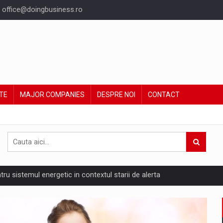
office@doingbusiness.ro
TE
MAJOR COMPANIES
DESPRE NOI
CONTACT
ntru sistemul energetic in contextul starii de alerta
are pedepseste granitele?
ing Reveals About Bakuchiol's Evolution