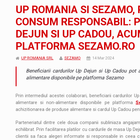
Noul Mercedes-Benz VLE este acum disponib
STIRI
UP ROMANIA SI SEZAMO,
JAECOO 5 SHS-H a ajuns in Romania
STIRI
CONSUM RESPONSABIL: P
DEJUN SI UP CADOU, ACU
Proteinmaxxing and the Future of Protein
ARTICOLE
PLATFORMA SEZAMO.RO
UP ROMANIA SRL
SEZAMO
14 Mar 2024
Beneficiarii cardurilor Up Dejun si Up Cadou pot 
alimentare disponibile pe platforma Sezamo
Prin intermediul acestei colaborari, beneficiarii cardurilor
alimentare si non-alimentare disponibile pe platforma
S
achizitionarea de produse alimentare si cardul Up Cadou pent
Parteneriatul dintre cele doua companii subliniaza angaja
echilibrat. Prin facilitarea platilor cu cardurile de masa Up
clientii sa faca alegeri informate si responsabile in ceea ce