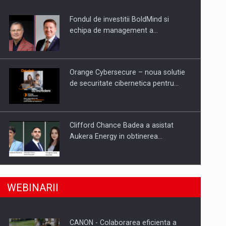
Fondul de investitii BoldMind si
uselor din piata
echipa de management a…
Orange Cybersecure – noua solutie
de securitate cibernetica pentru…
Clifford Chance Badea a asistat
Aukera Energy in obtinerea…
SAPTE PERSONALITATI DIN MEDIUL
a, preiau compania intr-o tranzactie de peste 25…
WEBINARII
DE AFACERI, ACADEMIC SI
INSTITUTIONAL…
CANON - Colaborarea eficienta a