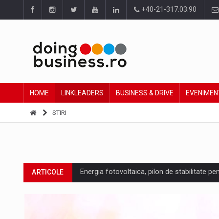
+40-21-317.03.90
HOME
LINKLEADERS
BUSINESS & DRIVE
EVENIMEN
STIRI
Energia fotovoltaica, pilon de stabilitate pe
ARTICOLE
Cum invatam sa spunem nu intr-o cultura c
ARTICOLE
Ingredient Spotlight: What SKU Level Track
ARTICOLE