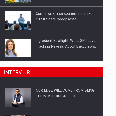
Investitii Digitalizare
Cum invatam sa spunem nu intr-o
cultura care pedepseste…
Ingredient Spotlight: What SKU Level
Tracking Reveals About Bakuchiol's…
Producatorii si comerciantii care nu
INTERVIURI
se supun noilor reglementari…
OUR EDGE WILL COME FROM BEING
Proteinmaxxing and the Future of
THE MOST DIGITALIZED…
Protein Demand