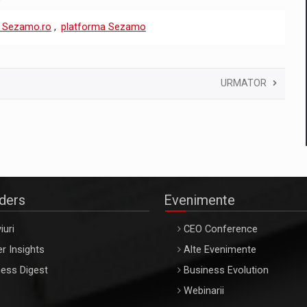
a Sezamo.ro
,
platforma Sezamo
URMATOR
aders
Evenimente
iuri
CEO Conference
r Insights
Alte Evenimente
ess Digest
Business Evolution
Webinarii