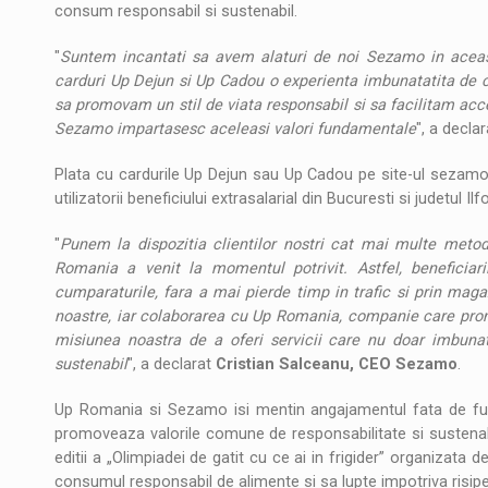
consum responsabil si sustenabil.
"
Suntem incantati sa avem alaturi de noi Sezamo in aceasta
carduri Up Dejun si Up Cadou o experienta imbunatatita de cu
sa promovam un stil de viata responsabil si sa facilitam acces
Sezamo impartasesc aceleasi valori fundamentale
", a decla
Plata cu cardurile Up Dejun sau Up Cadou pe site-ul sezamo.r
utilizatorii beneficiului extrasalarial din Bucuresti si judetul Ilfo
"
Punem la dispozitia clientilor nostri cat mai multe metod
Romania a venit la momentul potrivit. Astfel, beneficia
cumparaturile, fara a mai pierde timp in trafic si prin maga
noastre, iar colaborarea cu Up Romania, companie care pr
misiunea noastra de a oferi servicii care nu doar imbunata
sustenabil
", a declarat
Cristian Salceanu, CEO Sezamo
.
Up Romania si Sezamo isi mentin angajamentul fata de furniz
promoveaza valorile comune de responsabilitate si sustenabi
editii a „Olimpiadei de gatit cu ce ai in frigider” organizat
consumul responsabil de alimente si sa lupte impotriva risi