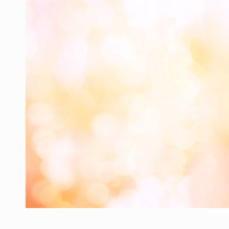
Producatorii si comerciantii care nu se sup
ARTICOLE
LEADERSHIP IN MISCARE
INTERVIURI
CU BATERIILE PERMANENT INCARCATE
INTERVIURI
PUTTING ROMANIAN CORPORATE COMPANI
INTERVIURI
OUR EDGE WILL COME FROM BEING THE M
INTERVIURI
COFFEE IS OUR LOVE LANGUAGE
INTERVIURI
Hard Enduro Piatra Craiului 2026, fueled by
STIRI
Fondul de investitii BoldMind si echipa de 
STIRI
RANGE ROVER DEZVALUIE AL CINCILEA ME
STIRI