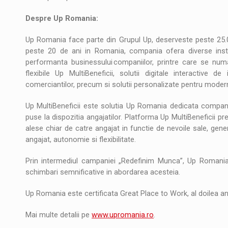
Despre Up Romania:
Up Romania face parte din Grupul Up, deserveste peste 25.00
peste 20 de ani in Romania, compania ofera diverse instr
performanta businessului companiilor, printre care se numar
flexibile Up MultiBeneficii, solutii digitale interactive 
comerciantilor, precum si solutii personalizate pentru modern
Up MultiBeneficii este solutia Up Romania dedicata companiil
puse la dispozitia angajatilor. Platforma Up MultiBeneficii pre
alese chiar de catre angajat in functie de nevoile sale, gene
angajat, autonomie si flexibilitate.
Prin intermediul campaniei „Redefinim Munca”, Up Romani
schimbari semnificative in abordarea acesteia.
Up Romania este certificata Great Place to Work, al doilea a
Mai multe detalii pe
www.upromania.ro
.