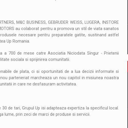
PARTNERS, M&C BUSINESS, GEBRUDER WEISS, LUGERA, INSTORE
RS au colaborat pentru a promova un stil de viata sanatos
produsele necesare pentru preparatele gatite, sustinand astfel
atea Up Romania.
 a 700 de mese catre Asociatia Niciodata Singur - Prietenii
ate sociala si sprijinirea comunitatii.
abile de plata, ci si oportunitati de a lua decizii informate si
est nou parteneriat marcheaza un nou capitol in misiunea noastra
nitatii in care ne desfasuram activitatea.
 30 de tari, Grupul Up isi adapteaza expertiza la specificul local.
ga lume, prin zeci de marci de produse si servicii.