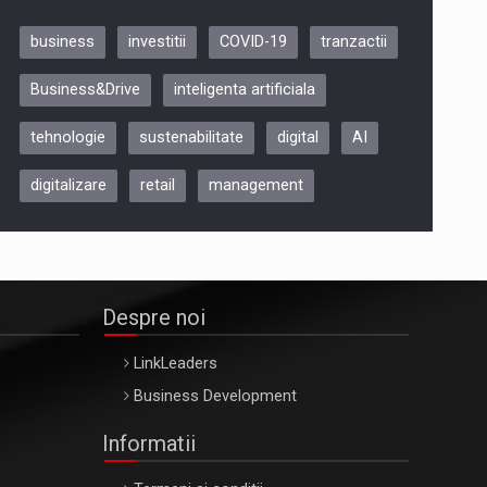
business
investitii
COVID-19
tranzactii
Be Inspired. Make it Happen!,
Business&Drive
inteligenta artificiala
ARTEMIS LETO, ORADEA, 8
Octombrie
tehnologie
sustenabilitate
digital
AI
Oradea – 8 Oct 2026
digitalizare
retail
management
Despre noi
LinkLeaders
Business Development
Informatii