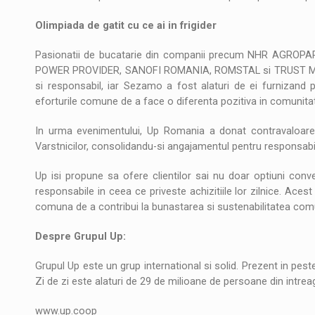
Olimpiada de gatit cu ce ai in frigider
Pasionatii de bucatarie din companii precum NHR AGRO
POWER PROVIDER, SANOFI ROMANIA, ROMSTAL si TRUST MOTO
si responsabil, iar Sezamo a fost alaturi de ei furnizand 
eforturile comune de a face o diferenta pozitiva in comunit
In urma evenimentului, Up Romania a donat contravaloarea
Varstnicilor, consolidandu-si angajamentul pentru responsabilit
Up isi propune sa ofere clientilor sai nu doar optiuni conven
responsabile in ceea ce priveste achizitiile lor zilnice. Ac
comuna de a contribui la bunastarea si sustenabilitatea comu
Despre Grupul Up:
Grupul Up este un grup international si solid. Prezent in peste
Zi de zi este alaturi de 29 de milioane de persoane din intrea
www.up.coop