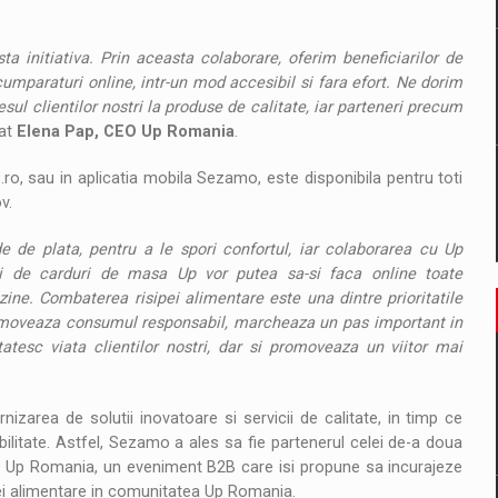
 initiativa. Prin aceasta colaborare, oferim beneficiarilor de
mparaturi online, intr-un mod accesibil si fara efort. Ne dorim
ul clientilor nostri la produse de calitate, iar parteneri precum
rat
Elena Pap, CEO Up Romania
.
o, sau in aplicatia mobila Sezamo, este disponibila pentru toti
v.
e de plata, pentru a le spori confortul, iar colaborarea cu Up
rii de carduri de masa Up vor putea sa-si faca online toate
zine. Combaterea risipei alimentare este una dintre prioritatile
omoveaza consumul responsabil, marcheaza un pas important in
tesc viata clientilor nostri, dar si promoveaza un viitor mai
area de solutii inovatoare si servicii de calitate, in timp ce
litate. Astfel, Sezamo a ales sa fie partenerul celei de-a doua
a de Up Romania, un eveniment B2B care isi propune sa incurajeze
pei alimentare in comunitatea Up Romania.