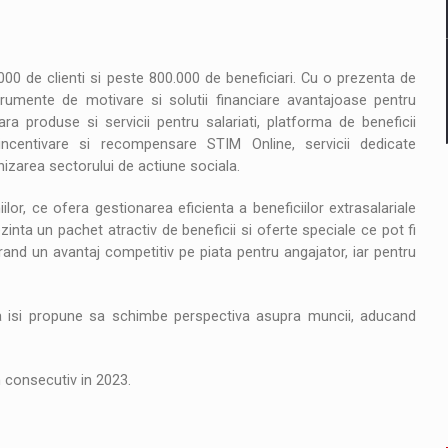
0 de clienti si peste 800.000 de beneficiari. Cu o prezenta de
umente de motivare si solutii financiare avantajoase pentru
a produse si servicii pentru salariati, platforma de beneficii
de incentivare si recompensare STIM Online, servicii dedicate
izarea sectorului de actiune sociala.
or, ce ofera gestionarea eficienta a beneficiilor extrasalariale
zinta un pachet atractiv de beneficii si oferte speciale ce pot fi
rand un avantaj competitiv pe piata pentru angajator, iar pentru
a isi propune sa schimbe perspectiva asupra muncii, aducand
n consecutiv in 2023.