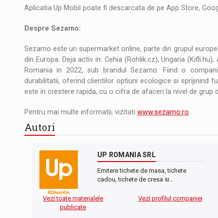
Aplicatia Up Mobil poate fi descarcata de pe App Store, Goo
Despre Sezamo:
Sezamo este un supermarket online, parte din grupul europea
din Europa. Deja activ in: Cehia (Rohlik.cz), Ungaria (Kifli.hu)
Romania in 2022, sub brandul Sezamo. Fiind o compani
durabilitatii, oferind clientilor optiuni ecologice si sprijinind
este in crestere rapida, cu o cifra de afaceri la nivel de gru
Pentru mai multe informatii, vizitati
www.sezamo.ro
Autori
UP ROMANIA SRL
Emitere tichete de masa, tichete
cadou, tichete de cresa si…
Vezi toate materialele
Vezi profilul companiei
publicate