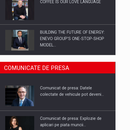
COFFEE IS OUR LOVE LANGUAGE
BUILDING THE FUTURE OF ENERGY:
ENEVO GROUP’S ONE-STOP-SHOP
MODEL…
ROOTED IN ROMANIA, BUILT TO
COMUNICATE DE PRESA
DELIVER TECHNOLOGY FOR THE…
Comunicat de presa: Datele
PUTTING ROMANIAN CORPORATE
colectate de vehicule pot deveni…
COMPANIES ON THE INTERNATIONAL
BUSINESS SCENE
Comunicat de presa: Explozie de
aplicari pe piata muncii…