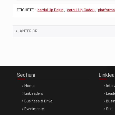
ETICHETE :
cardul Up Dejun
,
cardul Up Cadou
,
platform
ANTERIOR
Sectiuni
Linkle
Home
Interv
Linkleaders
Leade
Business & Drive
Busin
Evenimente
Stiri