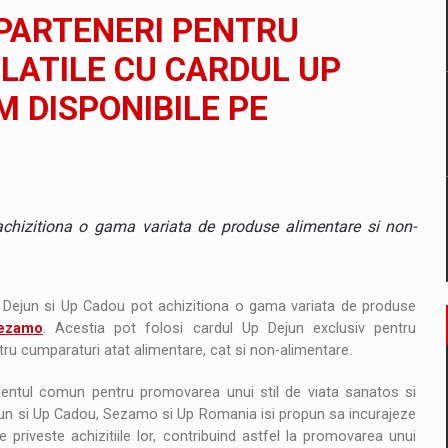
il pentru comanda intr-o gama extinsa de variante atragatoare
 PARTENERI PENTRU
LATILE CU CARDUL UP
M DISPONIBILE PE
 Demand
achizitiona o gama variata de produse alimentare si non-
 Up Dejun si Up Cadou pot achizitiona o gama variata de produse
ezamo
. Acestia pot folosi cardul Up Dejun exclusiv pentru
ru cumparaturi atat alimentare, cat si non-alimentare.
mentul comun pentru promovarea unui stil de viata sanatos si
 Dejun si Up Cadou, Sezamo si Up Romania isi propun sa incurajeze
 priveste achizitiile lor, contribuind astfel la promovarea unui