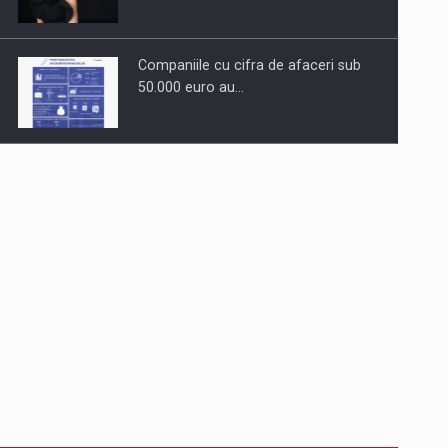
Companiile cu cifra de afaceri sub
50.000 euro au…
Dinu Bumbacea revine in PwC
Romania ca Partener si…
Comunicat de presa: Joburile part-
time reincep sa intre pe…