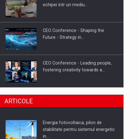
Hard Enduro Piatra Craiului 2026,
echipei intr un mediu…
fueled by benzinariile RO…
CEO Conference - Shaping the
Future - Strategy in…
CEO Conference - Leading people,
fostering creativity towards a…
CEO Conference - Shaping The
ARTICOLE
Future - Technology and…
Energia fotovoltaica, pilon de
Webinar - Business Evolution-
stabilitate pentru sistemul energetic
RETHINK STRATEGY-Finantare
in…