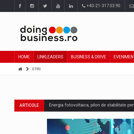
+40-21-317.03.90
HOME
LINKLEADERS
BUSINESS & DRIVE
EVENIMEN
STIRI
Energia fotovoltaica, pilon de stabilitate pe
ARTICOLE
Cum invatam sa spunem nu intr-o cultura c
ARTICOLE
Ingredient Spotlight: What SKU Level Track
ARTICOLE