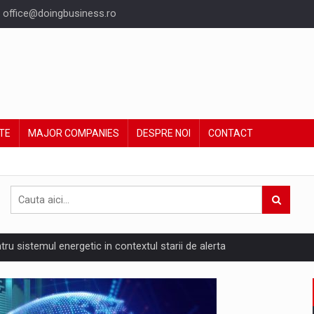
office@doingbusiness.ro
TE
MAJOR COMPANIES
DESPRE NOI
CONTACT
ntru sistemul energetic in contextul starii de alerta
are pedepseste granitele?
ing Reveals About Bakuchiol's Evolution