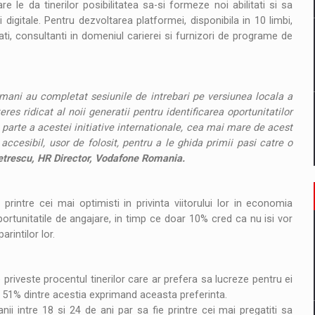
 le da tinerilor posibilitatea sa-si formeze noi abilitati si sa
igitale. Pentru dezvoltarea platformei, disponibila in 10 limbi,
ti, consultanti in domeniul carierei si furnizori de programe de
mani au completat sesiunile de intrebari pe versiunea locala a
s ridicat al noii generatii pentru identificarea oportunitatilor
 parte a acestei initiative internationale, cea mai mare de acest
ccesibil, usor de folosit, pentru a le ghida primii pasi catre o
etrescu, HR Director, Vodafone Romania.
intre cei mai optimisti in privinta viitorului lor in economia
ortunitatile de angajare, in timp ce doar 10% cred ca nu isi vor
rintilor lor.
iveste procentul tinerilor care ar prefera sa lucreze pentru ei
, 51% dintre acestia exprimand aceasta preferinta.
manii intre 18 si 24 de ani par sa fie printre cei mai pregatiti sa