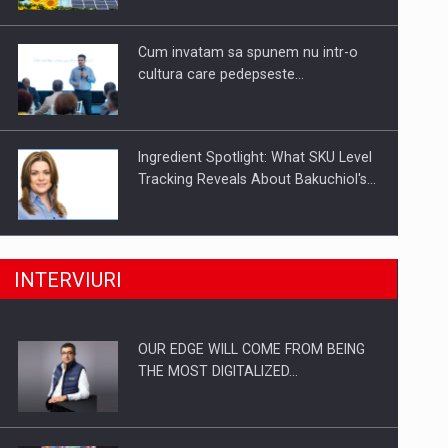
Investitii Digitalizare
Cum invatam sa spunem nu intr-o
cultura care pedepseste…
Ingredient Spotlight: What SKU Level
Tracking Reveals About Bakuchiol's…
Producatorii si comerciantii care nu
INTERVIURI
se supun noilor reglementari…
OUR EDGE WILL COME FROM BEING
Proteinmaxxing and the Future of
THE MOST DIGITALIZED…
Protein Demand