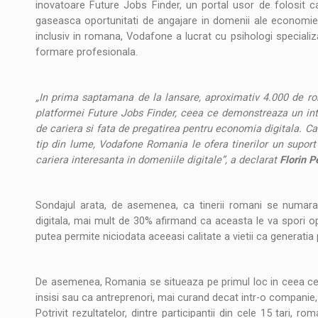
inovatoare Future Jobs Finder, un portal usor de folosit care
gaseasca oportunitati de angajare in domenii ale economiei d
inclusiv in romana, Vodafone a lucrat cu psihologi specializa
formare profesionala.
„In prima saptamana de la lansare, aproximativ 4.000 de ro
platformei Future Jobs Finder, ceea ce demonstreaza un intere
de cariera si fata de pregatirea pentru economia digitala. Ca
tip din lume, Vodafone Romania le ofera tinerilor un suport a
cariera interesanta in domeniile digitale”, a declarat
Florin P
Sondajul arata, de asemenea, ca tinerii romani se numara pr
digitala, mai mult de 30% afirmand ca aceasta le va spori op
putea permite niciodata aceeasi calitate a vietii ca generatia pa
De asemenea, Romania se situeaza pe primul loc in ceea ce pr
insisi sau ca antreprenori, mai curand decat intr-o companie
Potrivit rezultatelor, dintre participantii din cele 15 tari, ro