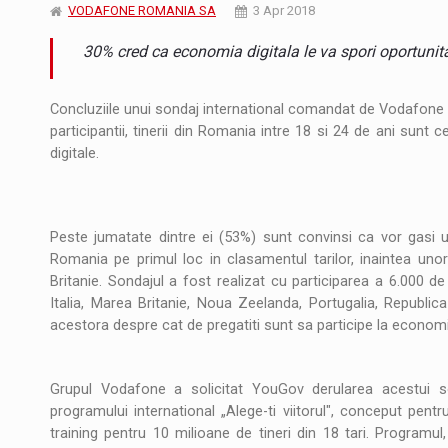
Noul Mercedes-Benz VLE este acum disponib
STIRI
VODAFONE ROMANIA SA
3 Apr 2018
30% cred ca economia digitala le va spori oportunita
JAECOO 5 SHS-H a ajuns in Romania
STIRI
Proteinmaxxing and the Future of Protein
ARTICOLE
Concluziile unui sondaj international comandat de Vodafone si 
participantii, tinerii din Romania intre 18 si 24 de ani sunt 
digitale.
Peste jumatate dintre ei (53%) sunt convinsi ca vor gasi u
Romania pe primul loc in clasamentul tarilor, inaintea uno
Britanie. Sondajul a fost realizat cu participarea a 6.000 de 
Italia, Marea Britanie, Noua Zeelanda, Portugalia, Republic
acestora despre cat de pregatiti sunt sa participe la economia
Grupul Vodafone a solicitat YouGov derularea acestui so
programului international „Alege-ti viitorul", conceput pent
training pentru 10 milioane de tineri din 18 tari. Programul