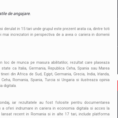
il pentru comanda intr-o gama extinsa de variante atragatoare
tile de angajare.
 Demand
derulat in 15 tari unde grupul este prezent arata ca, dintre toti
cei mai increzatori in perspectiva de a avea o cariera in domenii
n loc de munca pe masura abilitatilor, rezultat care plaseaza
r state ca Italia, Germania, Republica Ceha, Spania sau Marea
tineri din Africa de Sud, Egipt, Germania, Grecia, India, Irlanda,
a Ceha, Romania, Spania, Turcia si Ungaria si ilustreaza opinia
 digitala.
ndaj, iar rezultatele au fost folosite pentru documentarea
ru a oferi indrumare in cariera in economia digitala si acces la
, lansat recent in Romania si in alte 17 tari, include platforma