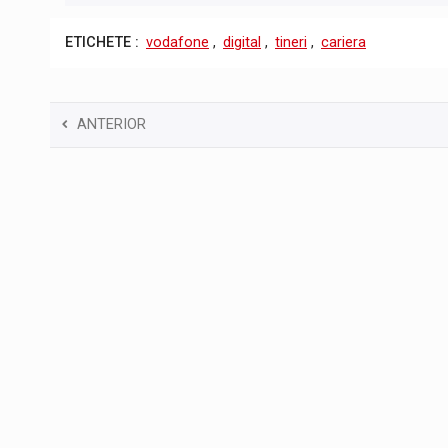
ETICHETE :
vodafone
,
digital
,
tineri
,
cariera
ANTERIOR