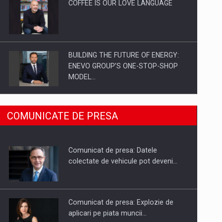
COFFEE IS OUR LOVE LANGUAGE
BUILDING THE FUTURE OF ENERGY:
ENEVO GROUP’S ONE-STOP-SHOP
MODEL…
ROOTED IN ROMANIA, BUILT TO
COMUNICATE DE PRESA
DELIVER TECHNOLOGY FOR THE…
Comunicat de presa: Datele
PUTTING ROMANIAN CORPORATE
colectate de vehicule pot deveni…
COMPANIES ON THE INTERNATIONAL
BUSINESS SCENE
Comunicat de presa: Explozie de
aplicari pe piata muncii…