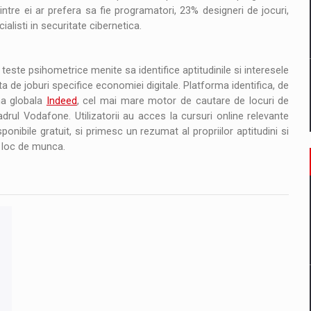
intre ei ar prefera sa fie programatori, 23% designeri de jocuri,
ialisti in securitate cibernetica.
 teste psihometrice menite sa identifice aptitudinile si interesele
ista de joburi specifice economiei digitale. Platforma identifica, de
ma globala
Indeed
, cel mai mare motor de cautare de locuri de
adrul Vodafone. Utilizatorii au acces la cursuri online relevante
ponibile gratuit, si primesc un rezumat al propriilor aptitudini si
n loc de munca.