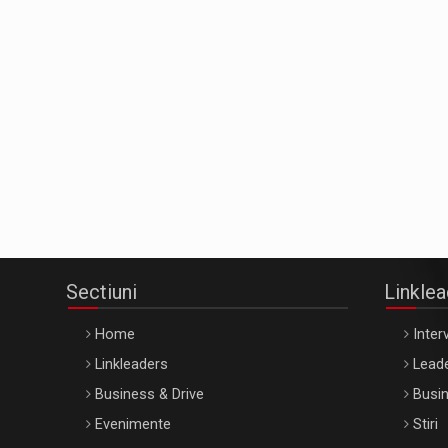
Sectiuni
Linkle
Home
Interv
Linkleaders
Leade
Business & Drive
Busin
Evenimente
Stiri