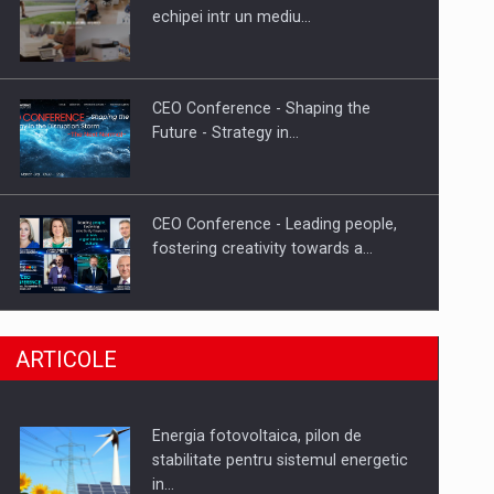
Hard Enduro Piatra Craiului 2026,
echipei intr un mediu…
fueled by benzinariile RO…
CEO Conference - Shaping the
Future - Strategy in…
CEO Conference - Leading people,
fostering creativity towards a…
CEO Conference - Shaping The
ARTICOLE
Future - Technology and…
Energia fotovoltaica, pilon de
Webinar - Business Evolution-
stabilitate pentru sistemul energetic
RETHINK STRATEGY-Finantare
in…