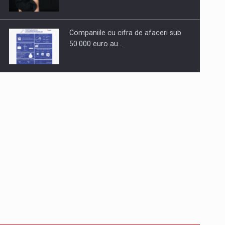
Companiile cu cifra de afaceri sub
50.000 euro au…
Dinu Bumbacea revine in PwC
Romania ca Partener si…
Comunicat de presa: Joburile part-
time reincep sa intre pe…