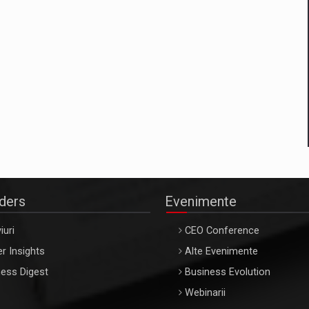
aders
Evenimente
iuri
CEO Conference
r Insights
Alte Evenimente
ess Digest
Business Evolution
Webinarii