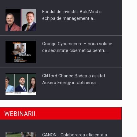
Fondul de investitii BoldMind si
uselor din piata
echipa de management a…
Orange Cybersecure – noua solutie
de securitate cibernetica pentru…
Clifford Chance Badea a asistat
Aukera Energy in obtinerea…
SAPTE PERSONALITATI DIN MEDIUL
a, preiau compania intr-o tranzactie de peste 25…
WEBINARII
DE AFACERI, ACADEMIC SI
INSTITUTIONAL…
CANON - Colaborarea eficienta a