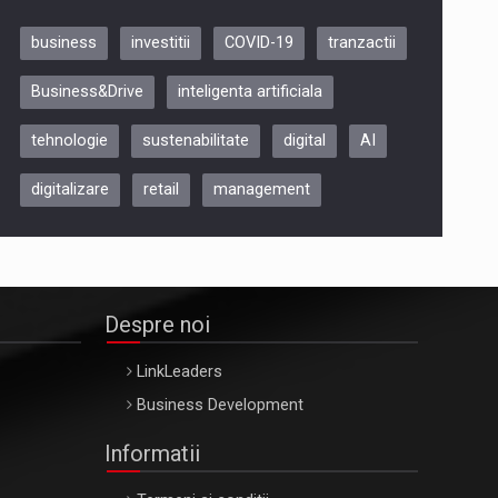
business
investitii
COVID-19
tranzactii
Be Inspired. Make it Happen!,
Business&Drive
inteligenta artificiala
ARTEMIS LETO, ORADEA, 8
Octombrie
tehnologie
sustenabilitate
digital
AI
Oradea – 8 Oct 2026
digitalizare
retail
management
Despre noi
LinkLeaders
Business Development
Informatii