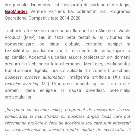
programului. Finantarea este asigurata de partenerul strategic,
GapMinder
Venture Partners BV, cofinantat prin Programul
Operational Competitivitate 2014-2020.
Techcelerator vizeaza companii aflate in faza Minimum Viable
Product (MVP) sau in faza beta testabila, iar viziunea de
comercializare pe piata globala, calitatea echipei si
fezabilitatea produsului vor fi elemente de departajare a
aplicantilor. Accentul va cadea asupra proiectelor din domenii
precum FinTech, securitate cibernetica, MedTech, solutii pentru
transformare digitala, inclusiv aplicatii din zonele blockchain,
business process automation
, inteligenta artificiala (AI) sau
machine learning
(ML). Programul accepta aplicatii si din alte
domenii daca echipele in cauza dovedesc potentialul
proiectului lor.
„Incepand cu aceasta editie, programul de accelerare vizeaza
conlucrarea si mai stransa cu business angels locali care pot
recomanda proiecte in faza de accelerare sau care sunt interesati
sa co-investeasca in aceasta runda, alaturi de accelerator si