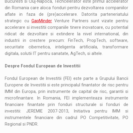
Bucuresti si Cluj-Napoca, Techcelerator este primul accelerator
din Romania care aloca fonduri pentru dezvoltarea companiilor
aflate in faza de (pre)accelerare. Datorita parteneriatului
strategic cu
GapMinder
Venture Partners sunt vizate pentru
accelerare si investitii companiile tinere inovatoare, cu potential
ridicat de dezvoltare si extindere la nivel international, din
industrii in crestere precum: FinTech, PropTech, software,
securitate cibernetica, inteligenta artificiala, transformare
digitala, solutii IT pentru sanatate, AgTech, si altele.
Despre Fondul European de Investitii
Fondul European de Investitii (FEI) este parte a Grupului Bancii
Europene de Investitii si este principalul finantator de risc pentru
IMM din Europa, prin instrumente de capital de risc, garantii si
microfinantare. In Romania, FEI implementeaza instrumente
financiare finantate prin fonduri structurale si fonduri de
investitii: JEREMIE 2007-2013, Initiativa pentru IMM si
instrumentele financiare din cadrul PO Competitivitate, PO
Regional si PNDR.