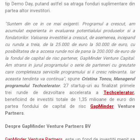
tip Demo Day, putand astfel sa atraga fonduri suplimentare din
partea altor investitori.
"Suntem din ce in ce mai exigenti. Programul a crescut, am
acumulat experienta in evaluarea potentialului produselor si a
fondatorilor. Valoarea investitiei a crescut, de asemenea, incepand
cu runda a treia, de la 25.000 de euro la 50.000 de euro, cu
posibilitatea de a accesa runde noi de pana la 200.000 de euro de
la fondul de capital de risc partener, GapMinder Venture Capital.
Am strans in jurul programului o serie de parteneri cu greutate
care completeaza serviciile programului si ii cresc relevanta. Iar
aceasta tendinta va continua"
, spune
Cristina Toncu, Managerul
programului Techcelerator
.
27 startup-uri au finalizat primele
trei runde de dezvoltare accelerata a
Techcelerator
,
beneficiind de investitii totale de 1,35 milioane de euro din
partea fondului de capital de risc
GapMinder
Venture
Partners
.
Despre GapMinder Venture Partners BV
GapMinder Venture Partners
este un fond de investitii menit sa