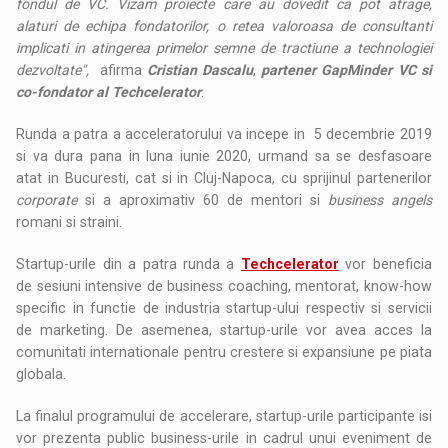
fondul de VC. Vizam proiecte care au dovedit ca pot atrage,
alaturi de echipa fondatorilor, o retea valoroasa de consultanti
implicati in atingerea primelor semne de tractiune a technologiei
dezvoltate",
afirma
Cristian Dascalu
,
partener GapMinder VC si
co-fondator al Techcelerator
.
Runda a patra a acceleratorului va incepe in 5 decembrie 2019
si va dura pana in luna iunie 2020, urmand sa se desfasoare
atat in Bucuresti, cat si in Cluj-Napoca, cu sprijinul partenerilor
corporate
si a aproximativ 60 de mentori si
business angels
romani si straini.
Startup-urile din a patra runda a
Techcelerator
vor beneficia
de sesiuni intensive de business coaching, mentorat, know-how
specific in functie de industria startup-ului respectiv si servicii
de marketing. De asemenea, startup-urile vor avea acces la
comunitati internationale pentru crestere si expansiune pe piata
globala.
La finalul programului de accelerare, startup-urile participante isi
vor prezenta public business-urile in cadrul unui eveniment de