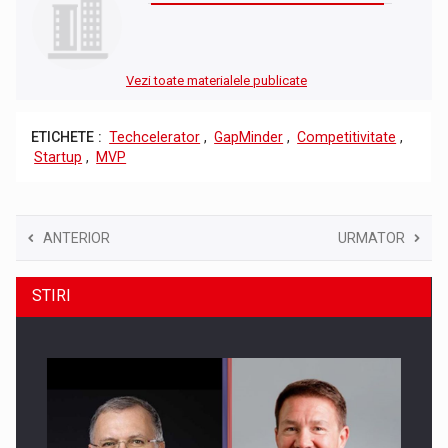
Vezi toate materialele publicate
ETICHETE :
Techcelerator
,
GapMinder
,
Competitivitate
,
Startup
,
MVP
ANTERIOR
URMATOR
STIRI