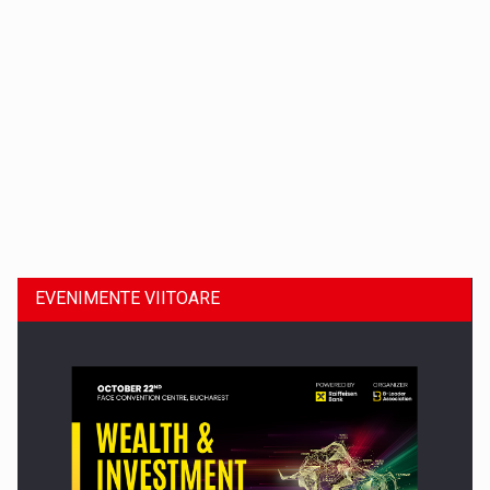
Dinu Bumbacea revine in PwC Romania ca Partener si…
EVENIMENTE VIITOARE