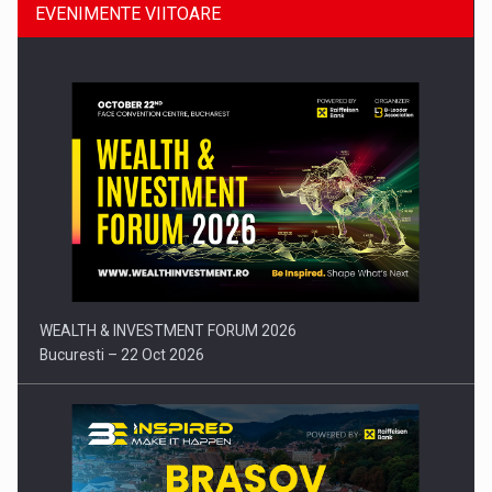
EVENIMENTE VIITOARE
Comunicat de presa: Joburile part-time reincep sa intre pe…
WEALTH & INVESTMENT FORUM 2026
Bucuresti – 22 Oct 2026
Be Inspired. Make it Happen!, BRASOV, 5 Noiembrie
Brasov – 5 Nov 2026