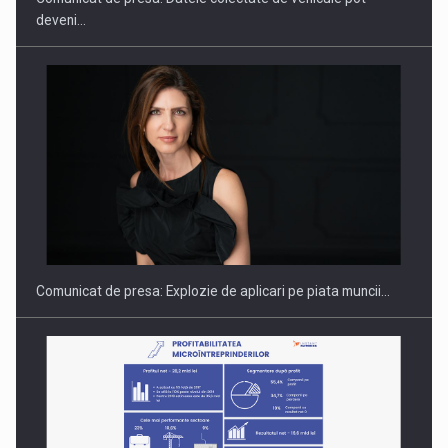
PUTTING ROMANIAN CORPORATE COMPANIES ON THE
INTERNATIONAL BUSINESS SCENE
Comunicat de presa: Explozie de aplicari pe piata muncii…
Companiile cu cifra de afaceri sub 50.000 euro au…