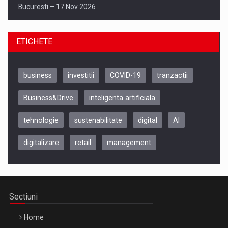
ETICHETE
Be Inspired. Make it Happen!, CLUJ, 9 Decembrie
Cluj-Napoca – 9 Dec 2026
business
investitii
COVID-19
tranzactii
Business&Drive
inteligenta artificiala
tehnologie
sustenabilitate
digital
AI
digitalizare
retail
management
Be Inspired. Make it Happen!, ARTEMIS LETO, ORADEA, 8
Sectiuni
Octombrie
Home
Oradea – 8 Oct 2026