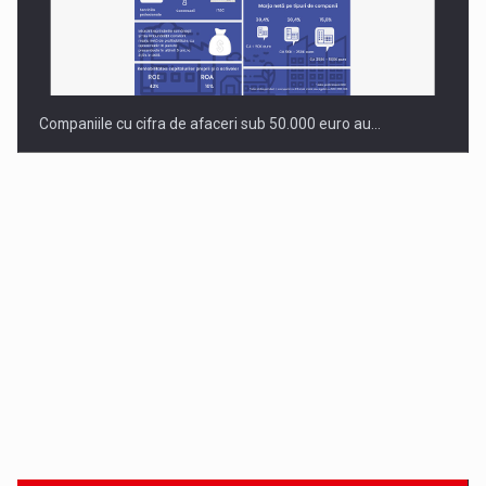
Dinu Bumbacea revine in PwC Romania ca Partener si…