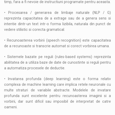
timp, fara a fi nevoie de instructiuni programate pentru aceasta.
• Procesarea / generarea de limbaje naturale (NLP / G)
reprezinta capacitatea de a extrage sau de a genera sens si
intentie dintr-un text intr-o forma lizibila, naturala din punct de
vedere stilistic si corecta gramatical.
• Recunoasterea vorbirii (speech recognition) este capacitatea
de a recunoaste si transcrie automat si corect vorbirea umana.
• Sistemele bazate pe reguli (rules-based systems) reprezinta
abilitatea de a utiliza baze de date de cunostinte si reguli pentru
a automatiza procesele de deductie.
• Invatarea profunda (deep learning) este o forma relativ
complexa de machine learning care implica retele neuronale cu
multe straturi de variabile abstracte. Modelele de invatare
profunda sunt excelente pentru recunoasterea imaginii si a
vorbirii, dar sunt dificil sau imposibil de interpretat de catre
oameni.