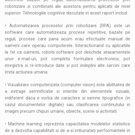
robotizare si combinatii ale acestora pentru aplicatii de nivel
superior. Tehnologiile cognitive discutate in acest raport includ:
• Automatizarea proceselor prin robotizare (RPA) este un
software care automatizeaza procese repetitive, bazate pe
reguli, procese care pana acum erau efectuate manual de
oameni care operau computerele. Interactionand cu aplicatiile
la fel ca oamenii, robotii software pot deschide atasamentele
unor e-mail-uri, pot completa formulare electronice, pot
inregistra si re-introduce date si pot indeplini alte sarcini care
imita actiunea umana.
• Vizualizare computerizata (computer vision) este abilitatea de
a extrage semnificatie si intentie din elementele vizuale,
indiferent daca e vorba de caractere si semne tipografice (in
cazul documentelor digitale) sau clasificarea continutului in
imagini precum chipuri umane, obiecte, scene si activitati.
• Machine learning reprezinta capacitatea modelelor statistice
de a dezvolta capabilitati si de a-si imbunatati performantele in