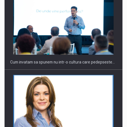
Cum invatam sa spunem nu intr-o cultura care pedepseste…
Ingredient Spotlight: What SKU Level Tracking Reveals About
Bakuchiol's…