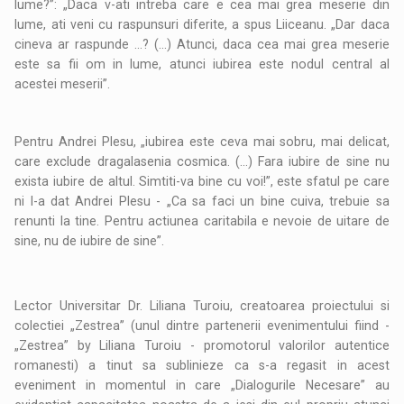
lume?”: „Daca v-ati intreba care e cea mai grea meserie din
lume, ati veni cu raspunsuri diferite, a spus Liiceanu. „Dar daca
cineva ar raspunde ...? (...) Atunci, daca cea mai grea meserie
este sa fii om in lume, atunci iubirea este nodul central al
acestei meserii”.
Pentru Andrei Plesu, „iubirea este ceva mai sobru, mai delicat,
care exclude dragalasenia cosmica. (…) Fara iubire de sine nu
exista iubire de altul. Simtiti-va bine cu voi!”, este sfatul pe care
ni l-a dat Andrei Plesu - „Ca sa faci un bine cuiva, trebuie sa
renunti la tine. Pentru actiunea caritabila e nevoie de uitare de
sine, nu de iubire de sine”.
Lector Universitar Dr. Liliana Turoiu, creatoarea proiectului si
colectiei „Zestrea” (unul dintre partenerii evenimentului fiind -
„Zestrea” by Liliana Turoiu - promotorul valorilor autentice
romanesti) a tinut sa sublinieze ca s-a regasit in acest
eveniment in momentul in care „Dialogurile Necesare” au