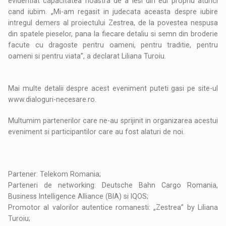
evidentiat capacitatea noastra de a iesi din eul propriu atunci
cand iubim. „Mi-am regasit in judecata aceasta despre iubire
intregul demers al proiectului Zestrea, de la povestea nespusa
din spatele pieselor, pana la fiecare detaliu si semn din broderie
facute cu dragoste pentru oameni, pentru traditie, pentru
oameni si pentru viata”, a declarat Liliana Turoiu.
Mai multe detalii despre acest eveniment puteti gasi pe site-ul
www.dialoguri-necesare.ro.
Multumim partenerilor care ne-au sprijinit in organizarea acestui
eveniment si participantilor care au fost alaturi de noi.
Partener: Telekom Romania;
Parteneri de networking: Deutsche Bahn Cargo Romania,
Business Intelligence Alliance (BIA) si IQOS;
Promotor al valorilor autentice romanesti: „Zestrea” by Liliana
Turoiu;