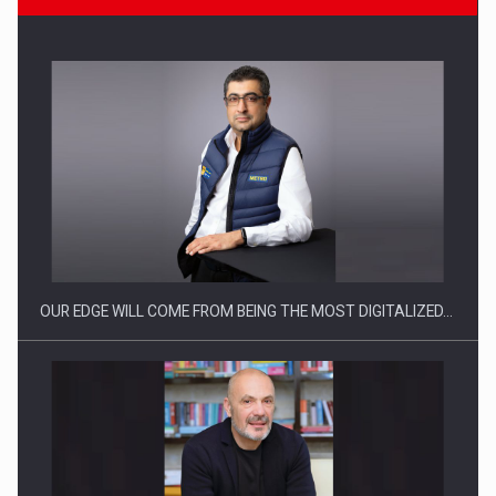
Ce nu stiu Directorii de HR despre performanta echipelor…
OUR EDGE WILL COME FROM BEING THE MOST DIGITALIZED…