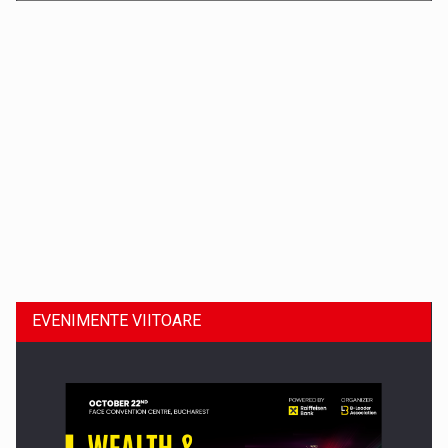
Dinu Bumbacea revine in PwC Romania ca Partener si…
EVENIMENTE VIITOARE