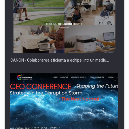
SYCLEF isi consolideaza prezenta in Romania printr-o a
doua…
CANON - Colaborarea eficienta a echipei intr un mediu…
Fondul de investitii BoldMind si echipa de management a…