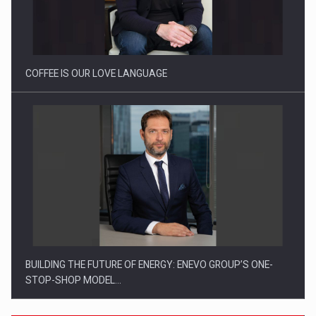
Cum invatam sa spunem nu intr-o cultura care pedepseste…
COFFEE IS OUR LOVE LANGUAGE
BUILDING THE FUTURE OF ENERGY: ENEVO GROUP’S ONE-
STOP-SHOP MODEL…