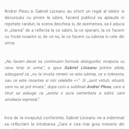
Andrei Plesu si Gabriel Liiceanu au oferit un regal al ideilor si
discursului cu privire la iubire, facand publicul sa aplaude in
repetate randuri, la scena deschisa si, de asemenea, sa il aduca
in „starea” de a reflecta la ce iubim, la ce speram, la ce facem
cu fricile noastre si, de ce nu, la ce facem cu iubirea in cele din
urma.
„Nu facem decat sa continuam formula dialogurilor, inceputa cu
ceva timp in urma”, a spus
Gabriel Liiceanu
printre altele,
adaugand ca „nu te invata nimeni ce este iubirea, ce e toleranta,
sau ce este moartea si nici celelalte <>”. Si „sunt virtuti, situatii,
care nu se pot invata”, dupa cum a subliniat
Andrei Plesu
, care a
tinut sa adauge ca „exista o aura nemeritata a iubirii, care
anuleaza expresia”.
Inca de la inceputul conferintei, Gabriel Liiceanu ne-a indemnat
sa reflectam la intrebarea „Care e cea mai grea meserie din