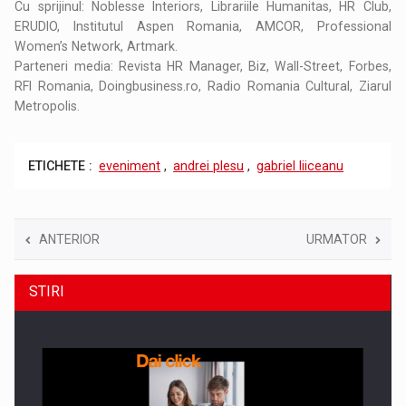
Cu sprijinul: Noblesse Interiors, Librariile Humanitas, HR Club,
ERUDIO, Institutul Aspen Romania, AMCOR, Professional
Women’s Network, Artmark.
Parteneri media: Revista HR Manager, Biz, Wall-Street, Forbes,
RFI Romania, Doingbusiness.ro, Radio Romania Cultural, Ziarul
Metropolis.
ETICHETE :
eveniment
,
andrei plesu
,
gabriel liiceanu
ANTERIOR
URMATOR
STIRI