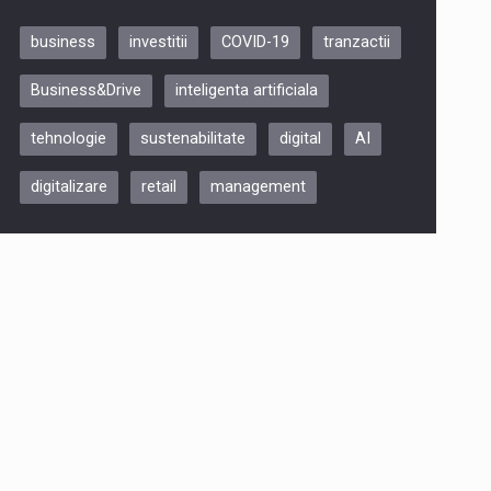
business
investitii
COVID-19
tranzactii
Be Inspired. Make it Happen!,
Business&Drive
inteligenta artificiala
ARTEMIS LETO, ORADEA, 8
Octombrie
tehnologie
sustenabilitate
digital
AI
Oradea – 8 Oct 2026
digitalizare
retail
management