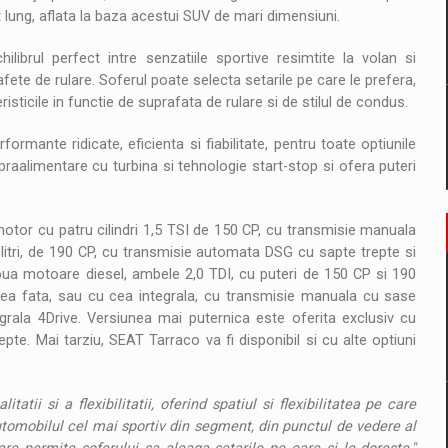
ung, aflata la baza acestui SUV de mari dimensiuni.
ilibrul perfect intre senzatiile sportive resimtite la volan si
rafete de rulare. Soferul poate selecta setarile pe care le prefera,
ticile in functie de suprafata de rulare si de stilul de condus.
ormante ridicate, eficienta si fiabilitate, pentru toate optiunile
praalimentare cu turbina si tehnologie start-stop si ofera puteri
otor cu patru cilindri 1,5 TSI de 150 CP, cu transmisie manuala
litri, de 190 CP, cu transmisie automata DSG cu sapte trepte si
doua motoare diesel, ambele 2,0 TDI, cu puteri de 150 CP si 190
nea fata, sau cu cea integrala, cu transmisie manuala cu sase
rala 4Drive. Versiunea mai puternica este oferita exclusiv cu
te. Mai tarziu, SEAT Tarraco va fi disponibil si cu alte optiuni
tii si a flexibilitatii, oferind spatiul si flexibilitatea pe care
automobilul cel mai sportiv din segment, din punctul de vedere al