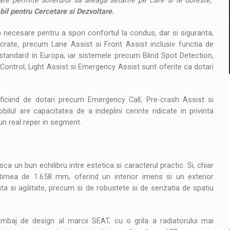
care permite soferului sa aleaga setarile pe care si le doreste,"
il pentru Cercetare si Dezvoltare.
necesare pentru a spori confortul la condus, dar si siguranta,
acrate, precum Lane Assist si Front Assist inclusiv functia de
ea standard in Europa, iar sistemele precum Blind Spot Detection,
 Control, Light Assist si Emergency Assist sunt oferite ca dotari
eficiind de dotari precum Emergency Call, Pre-crash Assist si
bilul are capacitatea de a indeplini cerinte ridicate in privinta
un real reper in segment.
 un bun echilibru intre estetica si caracterul practic. Si, chiar
imea de 1.658 mm, oferind un interior imens si un exterior
 si agilitate, precum si de robustete si de senzatia de spatiu
 limbaj de design al marcii SEAT, cu o grila a radiatorului mai