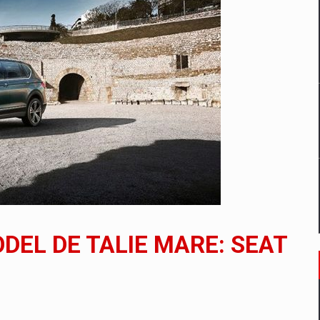
un noilor reglementari UE privind ambalajele pot risca retragerea prod
ES ON THE INTERNATIONAL BUSINESS SCENE
OST DIGITALIZED WHOLESALER IN ROMANIA
 benzinariile RO concept OSCAR – peste 500 de participanti
DEL DE TALIE MARE: SEAT
management a Pall-Ex, liderul pietei de transport paletizat din Romani
MBRU AL FAMILIEI: RANGE ROVER GT