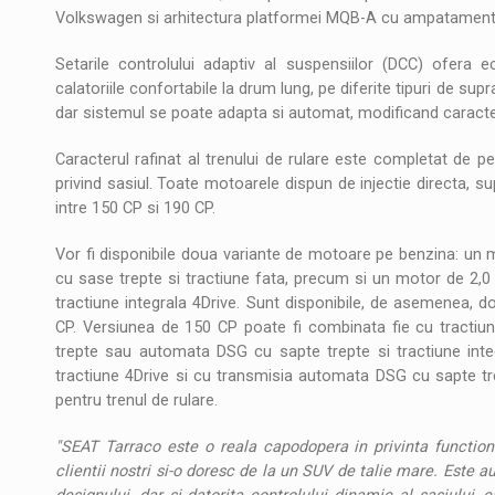
Volkswagen si arhitectura platformei MQB-A cu ampatament l
Setarile controlului adaptiv al suspensiilor (DCC) ofera ech
calatoriile confortabile la drum lung, pe diferite tipuri de sup
dar sistemul se poate adapta si automat, modificand caracteris
Caracterul rafinat al trenului de rulare este completat de perf
privind sasiul. Toate motoarele dispun de injectie directa, su
intre 150 CP si 190 CP.
Vor fi disponibile doua variante de motoare pe benzina: un m
cu sase trepte si tractiune fata, precum si un motor de 2,0 
tractiune integrala 4Drive. Sunt disponibile, de asemenea, 
CP. Versiunea de 150 CP poate fi combinata fie cu tractiu
trepte sau automata DSG cu sapte trepte si tractiune integ
tractiune 4Drive si cu transmisia automata DSG cu sapte trep
pentru trenul de rulare.
"SEAT Tarraco este o reala capodopera in privinta functionalita
clientii nostri si-o doresc de la un SUV de talie mare. Este 