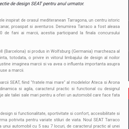
il pentru comanda intr-o gama extinsa de variante atragatoare
ectie de design SEAT pentru anul urmator.
e inspirat de orasul mediteranean Tarragona, un centru istoric
t tanar, proaspat si aventuros. Denumirea Tarraco a fost aleasa
 Demand
de fani ai marcii, acestia participand la finala concursului
ell (Barcelona) si produs in Wolfsburg (Germania) marcheaza al
a, totodata, o privire in viitorul limbajului de design al noilor
ustine imaginea marcii si va avea o influenta importanta asupra
duse a marcii.
marcii SEAT, fiind "fratele mai mare" al modelelor Ateca si Arona
inamica si agila, caracterul practic si functional cu designul
 ale taliei sale mari pentru a oferi un automobil care face fata
sign si functionalitate, sportivitate si confort, accesibilitate si
rma potrivita pentru variate stiluri de viata. Noul SEAT Tarraco
 unui automobil cu 5 sau 7 locuri, de caracterul practic al unei