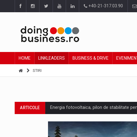
+40-21-317.03.90
HOME
LINKLEADERS
BUSINESS & DRIVE
EVENIMEN
STIRI
Energia fotovoltaica, pilon de stabilitate pe
ARTICOLE
Cum invatam sa spunem nu intr-o cultura c
ARTICOLE
Ingredient Spotlight: What SKU Level Track
ARTICOLE