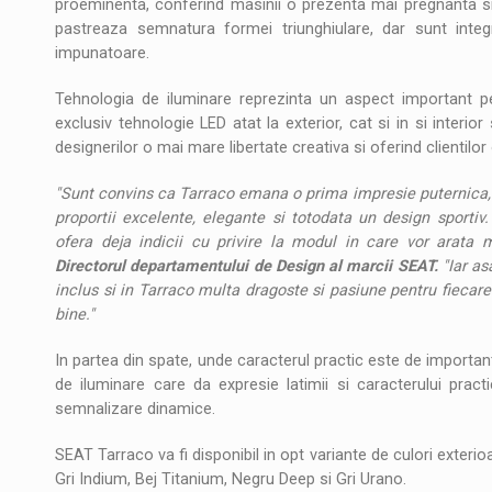
proeminenta, conferind masinii o prezenta mai pregnanta si
pastreaza semnatura formei triunghiulare, dar sunt inte
impunatoare.
Tehnologia de iluminare reprezinta un aspect important p
exclusiv tehnologie LED atat la exterior, cat si in si interior
designerilor o mai mare libertate creativa si oferind clientilo
"Sunt convins ca Tarraco emana o prima impresie puternica, i
proportii excelente, elegante si totodata un design sportiv
ofera deja indicii cu privire la modul in care vor arata 
Directorul departamentului de Design al marcii SEAT.
"Iar as
inclus si in Tarraco multa dragoste si pasiune pentru fiecare 
bine."
In partea din spate, unde caracterul practic este de importan
de iluminare care da expresie latimii si caracterului practi
semnalizare dinamice.
SEAT Tarraco va fi disponibil in opt variante de culori exterio
Gri Indium, Bej Titanium, Negru Deep si Gri Urano.