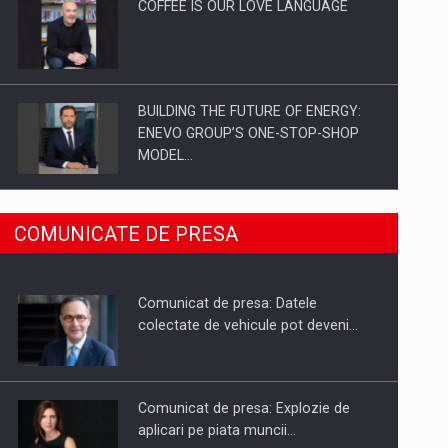
COFFEE IS OUR LOVE LANGUAGE
BUILDING THE FUTURE OF ENERGY:
ENEVO GROUP’S ONE-STOP-SHOP
MODEL…
ROOTED IN ROMANIA, BUILT TO
COMUNICATE DE PRESA
DELIVER TECHNOLOGY FOR THE…
Comunicat de presa: Datele
PUTTING ROMANIAN CORPORATE
colectate de vehicule pot deveni…
COMPANIES ON THE INTERNATIONAL
BUSINESS SCENE
Comunicat de presa: Explozie de
aplicari pe piata muncii…