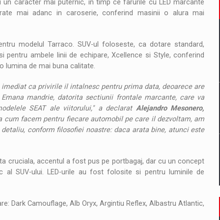
 un caracter mai puternic, in timp ce farurile cu LED marcante
grate mai adanc in caroserie, conferind masinii o alura mai
entru modelul Tarraco. SUV-ul foloseste, ca dotare standard,
 si pentru ambele linii de echipare, Xcellence si Style, conferind
r o lumina de mai buna calitate.
mediat ca privirile il intalnesc pentru prima data, deoarece are
. Emana mandrie, datorita sectiunii frontale marcante, care va
modelele SEAT ale viitorului," a declarat
Alejandro Mesonero,
a cum facem pentru fiecare automobil pe care il dezvoltam, am
detaliu, conform filosofiei noastre: daca arata bine, atunci este
ta cruciala, accentul a fost pus pe portbagaj, dar cu un concept
c al SUV-ului. LED-urile au fost folosite si pentru luminile de
are: Dark Camouflage, Alb Oryx, Argintiu Reflex, Albastru Atlantic,