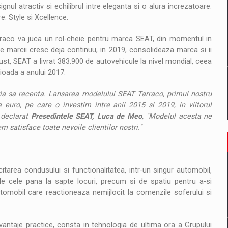
gnul atractiv si echilibrul intre eleganta si o alura increzatoare.
e: Style si Xcellence.
rraco va juca un rol-cheie pentru marca SEAT, din momentul in
le marcii cresc deja continuu, in 2019, consolideaza marca si ii
ust, SEAT a livrat 383.900 de autovehicule la nivel mondial, ceea
ioada a anului 2017.
ia sa recenta. Lansarea modelului SEAT Tarraco, primul nostru
euro, pe care o investim intre anii 2015 si 2019, in viitorul
 declarat
Presedintele SEAT, Luca de Meo
, "Modelul acesta ne
 satisface toate nevoile clientilor nostri."
tarea condusului si functionalitatea, intr-un singur automobil,
de cele pana la sapte locuri, precum si de spatiu pentru a-si
utomobil care reactioneaza nemijlocit la comenzile soferului si
antaje practice, consta in tehnologia de ultima ora a Grupului