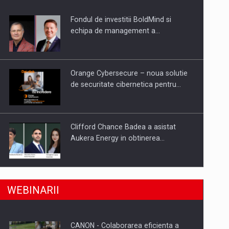
Fondul de investitii BoldMind si
uselor din piata
echipa de management a…
Orange Cybersecure – noua solutie
de securitate cibernetica pentru…
Clifford Chance Badea a asistat
Aukera Energy in obtinerea…
SAPTE PERSONALITATI DIN MEDIUL
a, preiau compania intr-o tranzactie de peste 25…
WEBINARII
DE AFACERI, ACADEMIC SI
INSTITUTIONAL…
CANON - Colaborarea eficienta a