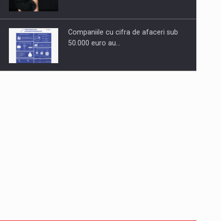
Companiile cu cifra de afaceri sub
50.000 euro au…
Dinu Bumbacea revine in PwC
Romania ca Partener si…
Comunicat de presa: Joburile part-
time reincep sa intre pe…