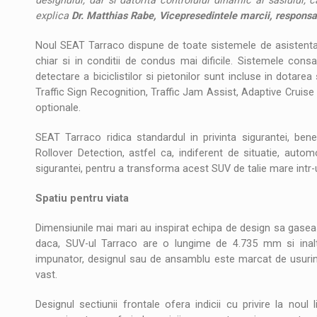
designului, dar si datorita controlului dinamic al sasiului, 
explica
Dr. Matthias Rabe, Vicepresedintele marcii, responsab
Noul SEAT Tarraco dispune de toate sistemele de asistenta 
chiar si in conditii de condus mai dificile. Sistemele cons
detectare a biciclistilor si pietonilor sunt incluse in dotar
Traffic Sign Recognition, Traffic Jam Assist, Adaptive Cruise
optionale.
SEAT Tarraco ridica standardul in privinta sigurantei, ben
Rollover Detection, astfel ca, indiferent de situatie, automo
sigurantei, pentru a transforma acest SUV de talie mare intr-
Spatiu pentru viata
Dimensiunile mai mari au inspirat echipa de design sa gaseasca
daca, SUV-ul Tarraco are o lungime de 4.735 mm si inalt
impunator, designul sau de ansamblu este marcat de usurinta
vast.
Designul sectiunii frontale ofera indicii cu privire la noul