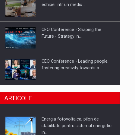
Hard Enduro Piatra Craiului 2026,
echipei intr un mediu…
fueled by benzinariile RO…
CEO Conference - Shaping the
Future - Strategy in…
CEO Conference - Leading people,
fostering creativity towards a…
CEO Conference - Shaping The
ARTICOLE
Future - Technology and…
Energia fotovoltaica, pilon de
Webinar - Business Evolution-
stabilitate pentru sistemul energetic
RETHINK STRATEGY-Finantare
in…