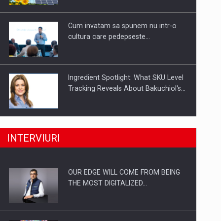
Investitii Digitalizare
Cum invatam sa spunem nu intr-o
cultura care pedepseste…
Ingredient Spotlight: What SKU Level
Tracking Reveals About Bakuchiol's…
Producatorii si comerciantii care nu
INTERVIURI
se supun noilor reglementari…
OUR EDGE WILL COME FROM BEING
Proteinmaxxing and the Future of
THE MOST DIGITALIZED…
Protein Demand