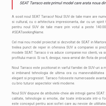
Noul Mercedes-Benz VLE este acum disponib
STIRI
SEAT Tarraco este primul model care arata noua dir
JAECOO 5 SHS-H a ajuns in Romania
STIRI
A sosit noul SEAT Tarraco! Noul SUV de talie mare are numel
si cultural, cu o arhitectura impresionanta, dar cu un spiri
Proteinmaxxing and the Future of Protein
ARTICOLE
pentru noul SUV de talie mare prin votul a peste 140.000 
#SEATseekingName.
Cel mai nou model proiectat si dezvoltat de SEAT in Martor
treilea punct de reper in ofensiva SUV a companiei si prezint
modele SEAT. Tarraco ii va aduce companiei noi clienti, va s
profitului marcii. Si va fi, desigur, nava-amiral din flota de pro
Noul Tarraco este pozitionat in varful familiei de SUV-uri a 
si imbinand tehnologia de ultima ora cu manevrabilitatea d
elegant si progresist. Tarraco foloseste numeroasele avantaje
cu brio tuturor aspectelor vietii moderne.
Noul SUV dispune de atributele-cheie ale intregii game SEAT: de
calitate, tehnologie si emotie, dar toate imbracate intr-o fo
este conceput pentru acei soferi care au nevoie de utilitatea