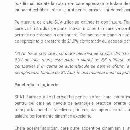
pozitii mai ridicate la volan, dar care apreciaza totodata desi
Iar acest echilibru este asigurat pentru ambele linii de echipar
Pe masura ce piata SUV-urilor se extinde in continuare, Ta
care va fi introdus pe piata. Intr-un moment in care vanzari
permite sa creasca in continuare. Din ianuarie si pana in aug
ce reprezinta o crestere de 21,9% comparativ cu aceeasi per
"SEAT trece prin cea mai mare ofensiva de produs din istor
SUV de talie mare, este parte a sumei de 3,3 miliarde de 
companiei si in gama de autovehicule pe care le oferim,"a
completeaza familia de SUV-uri, in asa maniera incat sa putem
Excelenta in inginerie
SEAT Tarraco a fost proiectat pentru soferii care cauta inci
pentru cei care au nevoie de avantajele practice oferite 
transporta membrii familiei si prietenii, dar apreciaza un a
asigura performante dinamice excelente.
Cheia acestei abordari, care pune accent pe dinamism si av