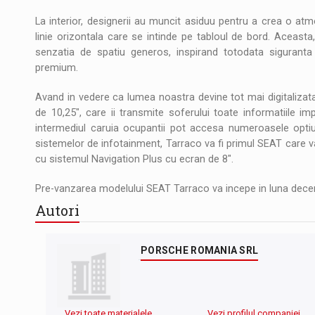
La interior, designerii au muncit asiduu pentru a crea o atm
linie orizontala care se intinde pe tabloul de bord. Aceas
senzatia de spatiu generos, inspirand totodata siguranta si
premium.
Avand in vedere ca lumea noastra devine tot mai digitalizata,
de 10,25", care ii transmite soferului toate informatiile 
intermediul caruia ocupantii pot accesa numeroasele optiu
sistemelor de infotainment, Tarraco va fi primul SEAT care va
cu sistemul Navigation Plus cu ecran de 8".
Pre-vanzarea modelului SEAT Tarraco va incepe in luna dece
Autori
PORSCHE ROMANIA SRL
Vezi toate materialele
Vezi profilul companiei