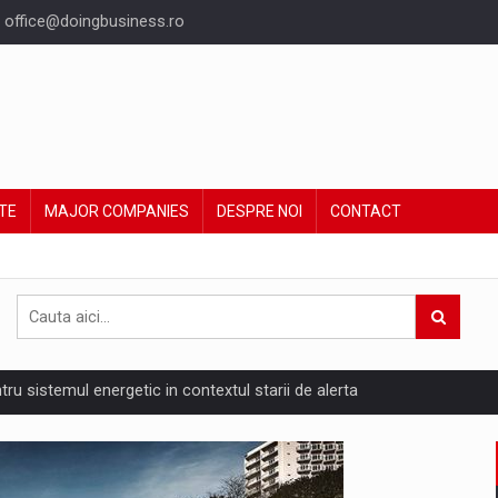
office@doingbusiness.ro
TE
MAJOR COMPANIES
DESPRE NOI
CONTACT
ntru sistemul energetic in contextul starii de alerta
are pedepseste granitele?
ing Reveals About Bakuchiol's Evolution