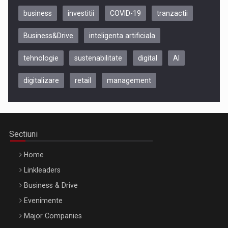
business
investitii
COVID-19
tranzactii
Business&Drive
inteligenta artificiala
tehnologie
sustenabilitate
digital
AI
digitalizare
retail
management
Be Inspired. Make it Happen!, CLUJ, 9 Decembrie
Cluj-Napoca – 9 Dec 2026
Sectiuni
Home
Linkleaders
Business & Drive
Evenimente
Major Companies