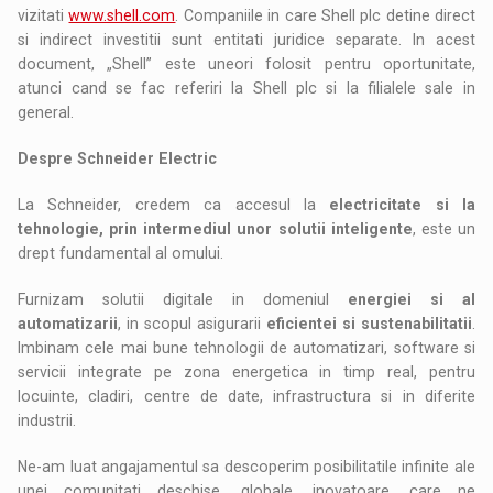
vizitati
www.shell.com
. Companiile in care Shell plc detine direct
si indirect investitii sunt entitati juridice separate. In acest
document, „Shell” este uneori folosit pentru oportunitate,
atunci cand se fac referiri la Shell plc si la filialele sale in
general.
Despre Schneider Electric
La Schneider, credem ca accesul la
electricitate si la
tehnologie, prin intermediul unor solutii inteligente
, este un
drept fundamental al omului.
Furnizam solutii digitale in domeniul
energiei si al
automatizarii
, in scopul asigurarii
eficientei si sustenabilitatii
.
Imbinam cele mai bune tehnologii de automatizari, software si
servicii integrate pe zona energetica in timp real, pentru
locuinte, cladiri, centre de date, infrastructura si in diferite
industrii.
Ne-am luat angajamentul sa descoperim posibilitatile infinite ale
unei comunitati deschise, globale, inovatoare, care ne