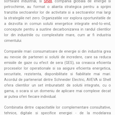
software industrial, si
Shell
, compania globala de energie si
petrochimie, au format o alianta strategica pentru a sprijini
tranzitia sectoarelor lor de activitate si a sectoarelor mai largi
la strategiile net zero. Organizatiile vor explora oportunitatile de
a dezvolta in comun solutii energetice integrate end-to-end,
concepute pentru a sustine decarbonizarea in randul clientilor
lor din industriile cu complexitate mare, cum ar fi industria
cimentului.
Companiile mari consumatoare de energie si din industria grea
au nevoie de parteneri si solutii de incredere, care sa reduca
emisiile de gaze cu efect de sera (GES), sa creasca eficienta
proceselor lor operationale si sa asigure eficienta energetica,
securitate, rezistenta, disponibilitate si fiabilitate mai mari.
Acordul de parteneriat dintre Schneider Electric, AVEVA si Shell
ofera clientilor un set imbunatatit de solutii integrate, cu o
gama, o scara si un domeniu de aplicare mai complexe decat
ar putea oferi fiecare individual.
Combinatia dintre capacitatile lor complementare consultative,
tehnice, digitale si specifice energiei - de la modelarea