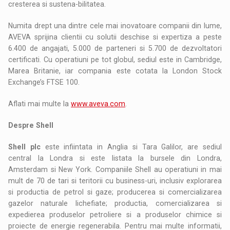
cresterea si sustena-bilitatea.
Numita drept una dintre cele mai inovatoare companii din lume,
AVEVA sprijina clientii cu solutii deschise si expertiza a peste
6.400 de angajati, 5.000 de parteneri si 5.700 de dezvoltatori
certificati. Cu operatiuni pe tot globul, sediul este in Cambridge,
Marea Britanie, iar compania este cotata la London Stock
Exchange’s FTSE 100.
Aflati mai multe la
www.aveva.com
.
Despre Shell
Shell plc
este infiintata in Anglia si Tara Galilor, are sediul
central la Londra si este listata la bursele din Londra,
Amsterdam si New York. Companiile Shell au operatiuni in mai
mult de 70 de tari si teritorii cu business-uri, inclusiv explorarea
si productia de petrol si gaze; producerea si comercializarea
gazelor naturale lichefiate; productia, comercializarea si
expedierea produselor petroliere si a produselor chimice si
proiecte de energie regenerabila. Pentru mai multe informatii,