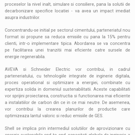
proceselor la nivel inalt, simulare si consiliere, pana la solutii de
decarbonizare specifice locatiei - va avea un impact imediat
asupra industriilor.
Concentrandu-se initial pe sectorul cimentului, parteneriatul nou
format isi propune sa reduca emisiile cu pana la 15% pentru
clienti, intr-o implementare tipica. Abordarea se va concentra
pe facilitarea unei tranzitii mai eficiente catre sursele de
energie regenerabila.
AVEVA si Schneider Electric vor contribui, in cadrul
parteneriatului, cu tehnologiile integrate de inginerie digitala,
proces operational si optimizare a energiei, combinate cu
expertiza solida in domeniul sustenabilitatii. Aceste capabilitati
vor sprijini proiectarea, constructia si functionarea mai eficiente
a instalatiilor de carbon din ce in ce mai neutre. De asemenea,
vor contribui la crearea planurilor de productie care
optimizeaza lantul valoric si reduc emisiile de GES.
Shell se implica prin intermediul solutiilor de aprovizionare cu
energie sustenabila end-to-end, capacitati globale de inginerie a