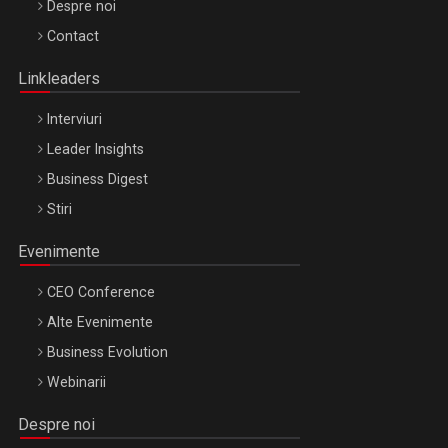
Be Inspired. Make it Happen!, ARTEMIS LETO, ORADEA, 8
Despre noi
Octombrie
Contact
Oradea – 8 Oct 2026
Linkleaders
Interviuri
Leader Insights
Business Digest
Stiri
Evenimente
CEO Conference
Alte Evenimente
Business Evolution
Webinarii
Despre noi