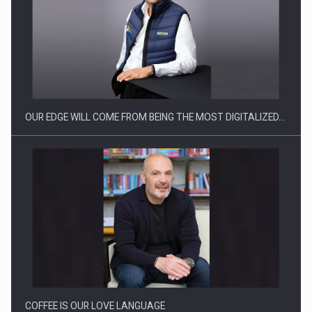
Ce nu stiu Directorii de HR despre performanta echipelor…
OUR EDGE WILL COME FROM BEING THE MOST DIGITALIZED…
Cum invatam sa spunem nu intr-o cultura care pedepseste…
COFFEE IS OUR LOVE LANGUAGE