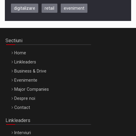
digitalizare
retail
eveniment
Be Inspired. Make it Happen!, CLUJ, 9 Decembrie
Cluj-Napoca – 9 Dec 2026
Sectiuni
Home
Linkleaders
Business & Drive
Evenimente
Major Companies
Be Inspired. Make it Happen!, ARTEMIS LETO, ORADEA, 8
Despre noi
Octombrie
Contact
Oradea – 8 Oct 2026
Linkleaders
Interviuri