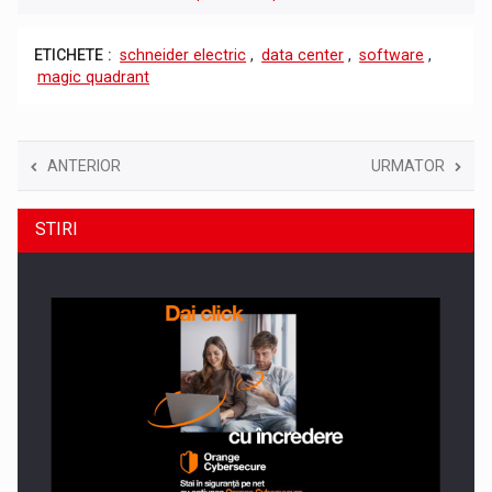
ETICHETE :
schneider electric
,
data center
,
software
,
magic quadrant
ANTERIOR
URMATOR
STIRI