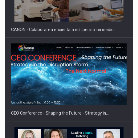
SYCLEF isi consolideaza prezenta in Romania printr-o a
doua…
CANON - Colaborarea eficienta a echipei intr un mediu…
Fondul de investitii BoldMind si echipa de management a…
CEO Conference - Shaping the Future - Strategy in…