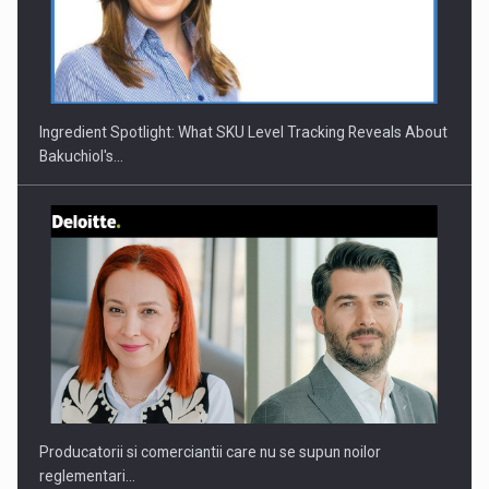
CEO Conference - Shaping The Future - Technology and…
Ingredient Spotlight: What SKU Level Tracking Reveals About
Bakuchiol's…
Webinar - Business Evolution-RETHINK STRATEGY-Finantare
Investitii Digitalizare
Producatorii si comerciantii care nu se supun noilor
reglementari…