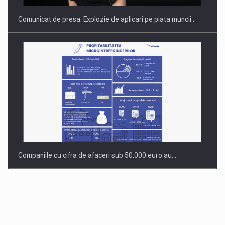
Comunicat de presa: Explozie de aplicari pe piata muncii…
Companiile cu cifra de afaceri sub 50.000 euro au…