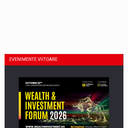
Dinu Bumbacea revine in PwC Romania ca Partener si…
EVENIMENTE VIITOARE
Comunicat de presa: Joburile part-time reincep sa intre pe…