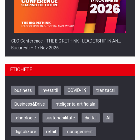
CEO Conference - THE BIG RETHINK - LEADERSHIP IN AN…
Bucuresti – 17 Nov 2026
ETICHETE
business
investitii
COVID-19
tranzactii
Business&Drive
inteligenta artificiala
tehnologie
sustenabilitate
digital
AI
digitalizare
retail
management
Be Inspired. Make it Happen!, CLUJ, 9 Decembrie
Cluj-Napoca – 9 Dec 2026