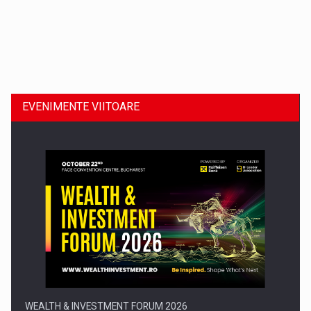
Dinu Bumbacea revine in PwC Romania ca Partener si…
EVENIMENTE VIITOARE
Comunicat de presa: Joburile part-time reincep sa intre pe…
WEALTH & INVESTMENT FORUM 2026