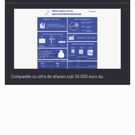
Companiile cu cifra de afaceri sub 50.000 euro au…