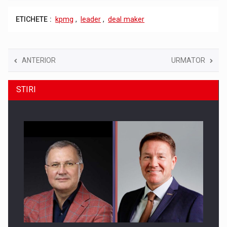
ETICHETE :
kpmg
,
leader
,
deal maker
ANTERIOR
URMATOR
STIRI