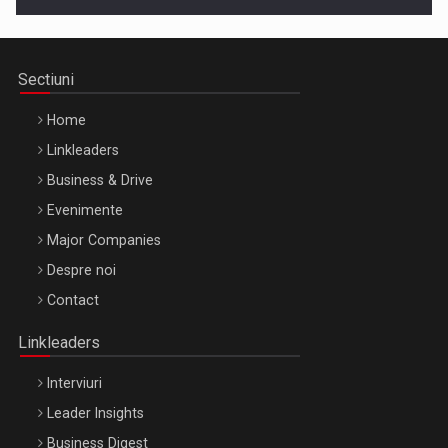
Sectiuni
Home
Linkleaders
Business & Drive
Evenimente
Major Companies
Be Inspired. Make it Happen!, ARTEMIS LETO, ORADEA, 8
Despre noi
Octombrie
Contact
Oradea – 8 Oct 2026
Linkleaders
Interviuri
Leader Insights
Business Digest