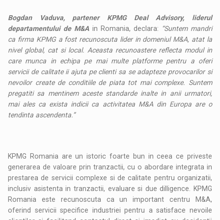
Bogdan Vaduva, partener KPMG Deal Advisory, liderul
departamentului de M&A
in Romania, declara:
“Suntem mandri
ca firma KPMG a fost recunoscuta lider in domeniul M&A, atat la
nivel global, cat si local. Aceasta recunoastere reflecta modul in
care munca in echipa pe mai multe platforme pentru a oferi
servicii de calitate ii ajuta pe clienti sa se adapteze provocarilor si
nevoilor create de conditiile de piata tot mai complexe. Suntem
pregatiti sa mentinem aceste standarde inalte in anii urmatori,
mai ales ca exista indicii ca activitatea M&A din Europa are o
tendinta ascendenta.”
KPMG Romania are un istoric foarte bun in ceea ce priveste
generarea de valoare prin tranzactii, cu o abordare integrata in
prestarea de servicii complexe si de calitate pentru organizatii,
inclusiv asistenta in tranzactii, evaluare si due dilligence. KPMG
Romania este recunoscuta ca un important centru M&A,
oferind servicii specifice industriei pentru a satisface nevoile