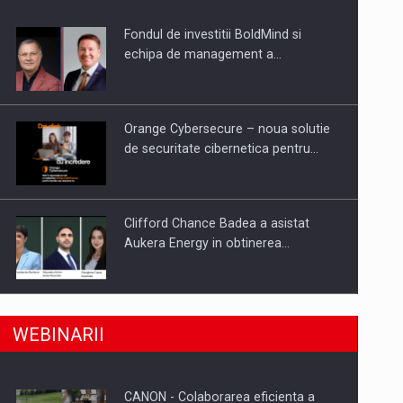
Fondul de investitii BoldMind si
uselor din piata
echipa de management a…
Orange Cybersecure – noua solutie
de securitate cibernetica pentru…
Clifford Chance Badea a asistat
Aukera Energy in obtinerea…
SAPTE PERSONALITATI DIN MEDIUL
a, preiau compania intr-o tranzactie de peste 25…
WEBINARII
DE AFACERI, ACADEMIC SI
INSTITUTIONAL…
CANON - Colaborarea eficienta a