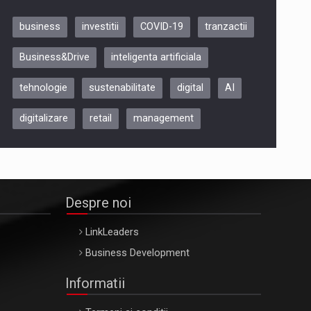
business
investitii
COVID-19
tranzactii
Be Inspired. Make it Happen!,
Business&Drive
inteligenta artificiala
ARTEMIS LETO, ORADEA, 8
Octombrie
tehnologie
sustenabilitate
digital
AI
Oradea – 8 Oct 2026
digitalizare
retail
management
Despre noi
LinkLeaders
Business Development
Informatii