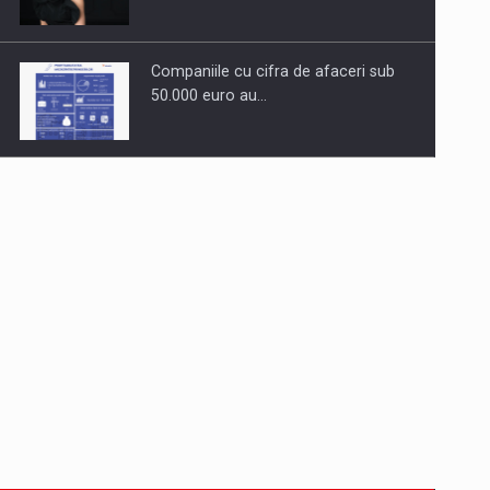
Companiile cu cifra de afaceri sub
50.000 euro au…
Dinu Bumbacea revine in PwC
Romania ca Partener si…
Comunicat de presa: Joburile part-
time reincep sa intre pe…