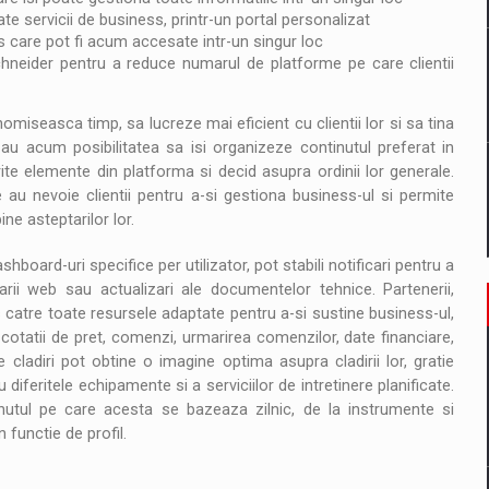
te servicii de business, printr-un portal personalizat
ss care pot fi acum accesate intr-un singur loc
chneider pentru a reduce numarul de platforme pe care clientii
omiseasca timp, sa lucreze mai eficient cu clientii lor si sa tina
r au acum posibilitatea sa isi organizeze continutul preferat in
ite elemente din platforma si decid asupra ordinii lor generale.
au nevoie clientii pentru a-si gestiona business-ul si permite
ine asteptarilor lor.
shboard-uri specifice per utilizator, pot stabili notificari pentru a
rii web sau actualizari ale documentelor tehnice. Partenerii,
s catre toate resursele adaptate pentru a-si sustine business-ul,
 cotatii de pret, comenzi, urmarirea comenzilor, date financiare,
 cladiri pot obtine o imagine optima asupra cladirii lor, gratie
ru diferitele echipamente si a serviciilor de intretinere planificate.
tinutul pe care acesta se bazeaza zilnic, de la instrumente si
n functie de profil.