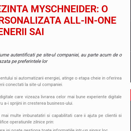
il pentru comanda intr-o gama extinsa de variante atragatoare
EZINTA MYSCHNEIDER: O
RSONALIZATA ALL-IN-ONE
ENERII SAI
 Demand
 lume autentificati pe site-ul companiei, au parte acum de o
zata pe preferintele lor
ntului si automatizarii energiei, atinge o etapa cheie in oferirea
erii conectati la site-ul companiei.
digitale care vizeaza livrarea celor mai bune experiente digitale
 a-i sprijini in cresterea business-ului.
i multe imbunatatiri si capabilitati care ii ajuta pe clientii si
fice operatiunile zilnice prin:
care isi poate gestiona toate informatiile intr-un singur loc