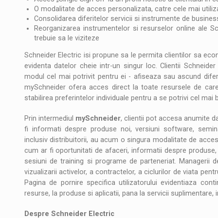
O modalitate de acces personalizata, catre cele mai utiliza
Consolidarea diferitelor servicii si instrumente de busine
Reorganizarea instrumentelor si resurselor online ale S
trebuie sa le viziteze
Schneider Electric isi propune sa le permita clientilor sa econ
evidenta datelor cheie intr-un singur loc. Clientii Schneide
modul cel mai potrivit pentru ei - afiseaza sau ascund difer
mySchneider ofera acces direct la toate resursele de care 
stabilirea preferintelor individuale pentru a se potrivi cel mai b
Prin intermediul
mySchneider
, clientii pot accesa anumite da
fi informati despre produse noi, versiuni software, semina
inclusiv distribuitorii, au acum o singura modalitate de acce
cum ar fi oportunitati de afaceri, informatii despre produse,
sesiuni de training si programe de parteneriat. Managerii de
vizualizarii activelor, a contractelor, a ciclurilor de viata pent
Pagina de pornire specifica utilizatorului evidentiaza con
resurse, la produse si aplicatii, pana la servicii suplimentare, i
Despre Schneider Electric