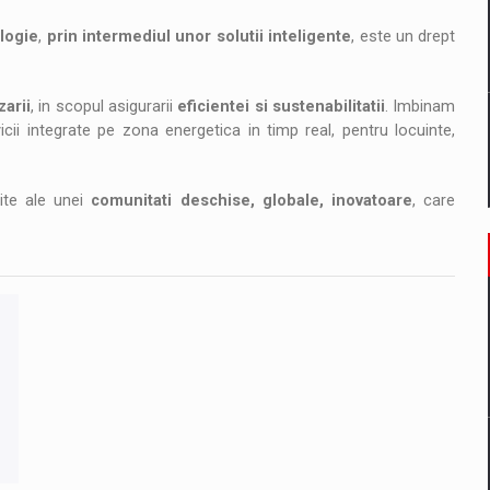
ologie
,
prin intermediul unor solutii inteligente
, este un drept
zarii
, in scopul asigurarii
eficientei si sustenabilitatii
. Imbinam
cii integrate pe zona energetica in timp real, pentru locuinte,
nite ale unei
comunitati deschise, globale, inovatoare
, care