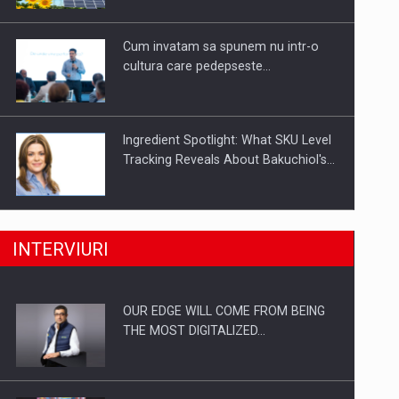
Investitii Digitalizare
Cum invatam sa spunem nu intr-o
cultura care pedepseste…
Ingredient Spotlight: What SKU Level
Tracking Reveals About Bakuchiol's…
Producatorii si comerciantii care nu
INTERVIURI
se supun noilor reglementari…
OUR EDGE WILL COME FROM BEING
Proteinmaxxing and the Future of
THE MOST DIGITALIZED…
Protein Demand