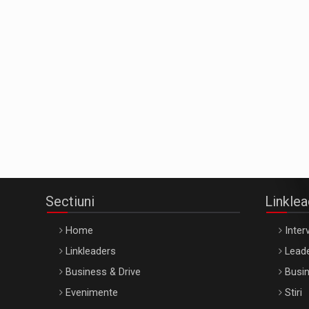
Sectiuni
Linkle
Home
Interv
Linkleaders
Leade
Business & Drive
Busin
Evenimente
Stiri