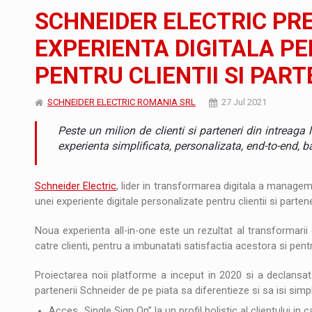
Noul Mercedes-Benz VLE este acum disponib
STIRI
SCHNEIDER ELECTRIC PR
JAECOO 5 SHS-H a ajuns in Romania
STIRI
EXPERIENTA DIGITALA PE
PENTRU CLIENTII SI PART
Proteinmaxxing and the Future of Protein
ARTICOLE
SCHNEIDER ELECTRIC ROMANIA SRL
27 Jul 2021
Peste un milion de clienti si parteneri din intreaga
experienta simplificata, personalizata, end-to-end, ba
Schneider Electric
, lider in transformarea digitala a manageme
unei experiente digitale personalizate pentru clientii si parten
Noua experienta all-in-one este un rezultat al transformarii 
catre clienti, pentru a imbunatati satisfactia acestora si pentru
Proiectarea noii platforme a inceput in 2020 si a declansat ma
partenerii Schneider de pe piata sa diferentieze si sa isi simpli
Acces „Single Sign On” la un profil holistic al clientului in 