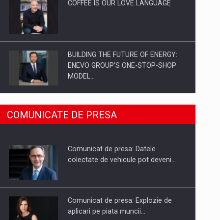
COFFEE IS OUR LOVE LANGUAGE
BUILDING THE FUTURE OF ENERGY:
ENEVO GROUP’S ONE-STOP-SHOP
MODEL…
ROOTED IN ROMANIA, BUILT TO
COMUNICATE DE PRESA
DELIVER TECHNOLOGY FOR THE…
Comunicat de presa: Datele
PUTTING ROMANIAN CORPORATE
colectate de vehicule pot deveni…
COMPANIES ON THE INTERNATIONAL
BUSINESS SCENE
Comunicat de presa: Explozie de
aplicari pe piata muncii…