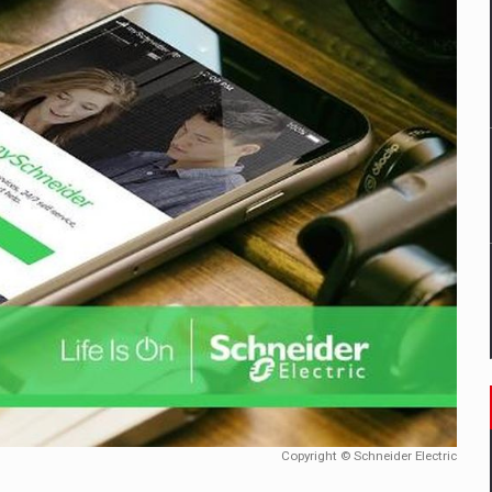
un noilor reglementari UE privind ambalajele pot risca retragerea prod
ES ON THE INTERNATIONAL BUSINESS SCENE
OST DIGITALIZED WHOLESALER IN ROMANIA
 benzinariile RO concept OSCAR – peste 500 de participanti
management a Pall-Ex, liderul pietei de transport paletizat din Romani
MBRU AL FAMILIEI: RANGE ROVER GT
Copyright © Schneider Electric