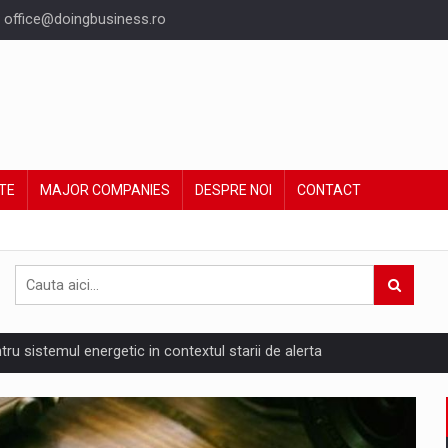
office@doingbusiness.ro
TE
MAJOR COMPANIES
DESPRE NOI
CONTACT
ntru sistemul energetic in contextul starii de alerta
are pedepseste granitele?
ing Reveals About Bakuchiol's Evolution