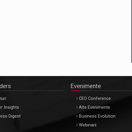
aders
Evenimente
iuri
CEO Conference
r Insights
Alte Evenimente
ess Digest
Business Evolution
Webinarii