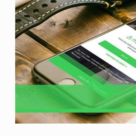
Producatorii si comerciantii care nu se sup
ARTICOLE
LEADERSHIP IN MISCARE
INTERVIURI
CU BATERIILE PERMANENT INCARCATE
INTERVIURI
PUTTING ROMANIAN CORPORATE COMPANI
INTERVIURI
OUR EDGE WILL COME FROM BEING THE M
INTERVIURI
COFFEE IS OUR LOVE LANGUAGE
INTERVIURI
Hard Enduro Piatra Craiului 2026, fueled by
STIRI
Fondul de investitii BoldMind si echipa de 
STIRI
RANGE ROVER DEZVALUIE AL CINCILEA ME
STIRI