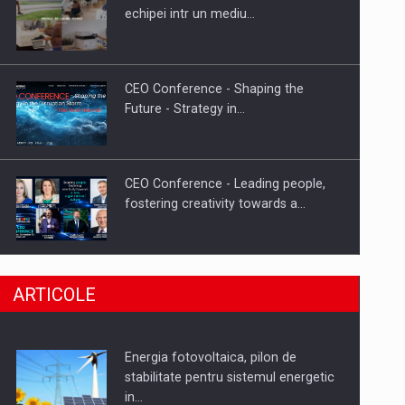
Hard Enduro Piatra Craiului 2026,
echipei intr un mediu…
fueled by benzinariile RO…
CEO Conference - Shaping the
Future - Strategy in…
CEO Conference - Leading people,
fostering creativity towards a…
CEO Conference - Shaping The
ARTICOLE
Future - Technology and…
Energia fotovoltaica, pilon de
Webinar - Business Evolution-
stabilitate pentru sistemul energetic
RETHINK STRATEGY-Finantare
in…