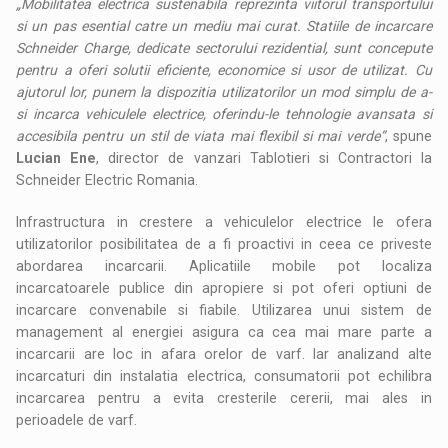
„Mobilitatea electrica sustenabila reprezinta viitorul transportului
si un pas esential catre un mediu mai curat. Statiile de incarcare
Schneider Charge, dedicate sectorului rezidential, sunt concepute
pentru a oferi solutii eficiente, economice si usor de utilizat. Cu
ajutorul lor, punem la dispozitia utilizatorilor un mod simplu de a-
si incarca vehiculele electrice, oferindu-le tehnologie avansata si
accesibila pentru un stil de viata mai flexibil si mai verde”
, spune
Lucian Ene
, director de vanzari Tablotieri si Contractori la
Schneider Electric Romania.
Infrastructura in crestere a vehiculelor electrice le ofera
utilizatorilor posibilitatea de a fi proactivi in ceea ce priveste
abordarea incarcarii. Aplicatiile mobile pot localiza
incarcatoarele publice din apropiere si pot oferi optiuni de
incarcare convenabile si fiabile. Utilizarea unui sistem de
management al energiei asigura ca cea mai mare parte a
incarcarii are loc in afara orelor de varf. Iar analizand alte
incarcaturi din instalatia electrica, consumatorii pot echilibra
incarcarea pentru a evita cresterile cererii, mai ales in
perioadele de varf.