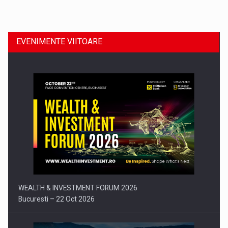
Dinu Bumbacea revine in PwC Romania ca Partener si…
EVENIMENTE VIITOARE
Comunicat de presa: Joburile part-time reincep sa intre pe…
WEALTH & INVESTMENT FORUM 2026
Bucuresti – 22 Oct 2026