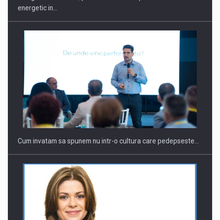
energetic in…
Webinar - Business Evolution-RETHINK STRATEGY-Finantare
Investitii Digitalizare
Cum invatam sa spunem nu intr-o cultura care pedepseste…