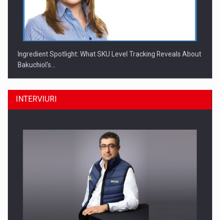
Ingredient Spotlight: What SKU Level Tracking Reveals About
Bakuchiol's…
INTERVIURI
Producatorii si comerciantii care nu se supun noilor
reglementari…