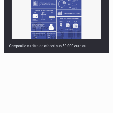
Companiile cu cifra de afaceri sub 50.000 euro au…