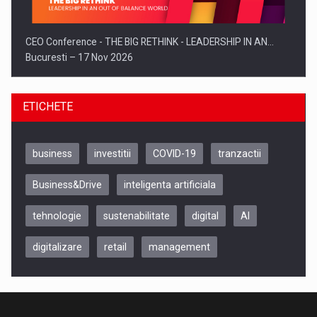
CEO Conference - THE BIG RETHINK - LEADERSHIP IN AN…
Bucuresti – 17 Nov 2026
ETICHETE
business
investitii
COVID-19
tranzactii
Business&Drive
inteligenta artificiala
tehnologie
sustenabilitate
digital
AI
digitalizare
retail
management
Be Inspired. Make it Happen!, CLUJ, 9 Decembrie
Cluj-Napoca – 9 Dec 2026