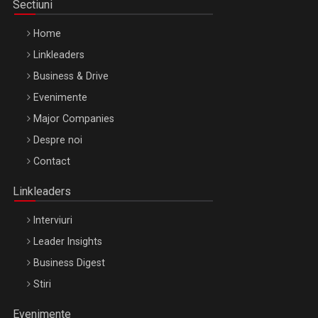
Sectiuni
Home
Linkleaders
Business & Drive
Evenimente
Major Companies
Be Inspired. Make it Happen!, ARTEMIS LETO, ORADEA, 8
Despre noi
Octombrie
Contact
Oradea – 8 Oct 2026
Linkleaders
Interviuri
Leader Insights
Business Digest
Stiri
Evenimente