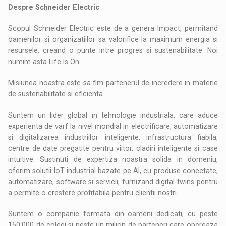
Despre Schneider Electric
Scopul Schneider Electric este de a genera Impact, permitand
oamenilor si organizatiilor sa valorifice la maximum energia si
resursele, creand o punte intre progres si sustenabilitate. Noi
numim asta Life Is On.
Misiunea noastra este sa fim partenerul de incredere in materie
de sustenabilitate si eficienta.
Suntem un lider global in tehnologie industriala, care aduce
experienta de varf la nivel mondial in electrificare, automatizare
si digitalizarea industriilor inteligente, infrastructura fiabila,
centre de date pregatite pentru viitor, cladiri inteligente si case
intuitive. Sustinuti de expertiza noastra solida in domeniu,
oferim solutii IoT industrial bazate pe AI, cu produse conectate,
automatizare, software si servicii, furnizand digital-twins pentru
a permite o crestere profitabila pentru clientii nostri.
Suntem o companie formata din oameni dedicati, cu peste
150.000 de colegi si peste un milion de parteneri care opereaza