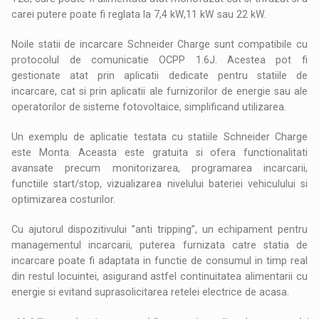
carei putere poate fi reglata la 7,4 kW,11 kW sau 22 kW.
Noile statii de incarcare Schneider Charge sunt compatibile cu
protocolul de comunicatie OCPP 1.6J. Acestea pot fi
gestionate atat prin aplicatii dedicate pentru statiile de
incarcare, cat si prin aplicatii ale furnizorilor de energie sau ale
operatorilor de sisteme fotovoltaice, simplificand utilizarea.
Un exemplu de aplicatie testata cu statiile Schneider Charge
este Monta. Aceasta este gratuita si ofera functionalitati
avansate precum monitorizarea, programarea incarcarii,
functiile start/stop, vizualizarea nivelului bateriei vehiculului si
optimizarea costurilor.
Cu ajutorul dispozitivului ”anti tripping”, un echipament pentru
managementul incarcarii, puterea furnizata catre statia de
incarcare poate fi adaptata in functie de consumul in timp real
din restul locuintei, asigurand astfel continuitatea alimentarii cu
energie si evitand suprasolicitarea retelei electrice de acasa.