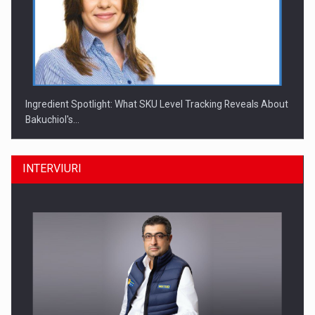
Ingredient Spotlight: What SKU Level Tracking Reveals About
Bakuchiol's…
INTERVIURI
Producatorii si comerciantii care nu se supun noilor