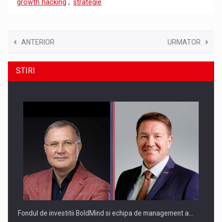
growth hacking
,
strategie
ANTERIOR
URMATOR
STIRI
Fondul de investitii BoldMind si echipa de management a…