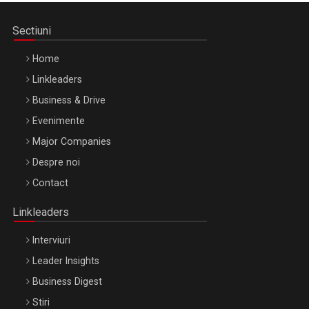
Sectiuni
Home
Linkleaders
Business & Drive
Evenimente
Major Companies
Be Inspired. Make it Happen!, ARTEMIS LETO, ORADEA, 8
Despre noi
Octombrie
Contact
Oradea – 8 Oct 2026
Linkleaders
Interviuri
Leader Insights
Business Digest
Stiri