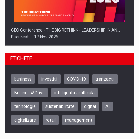
CEO Conference - THE BIG RETHINK - LEADERSHIP IN AN…
Bucuresti – 17 Nov 2026
ETICHETE
business
investitii
COVID-19
tranzactii
Business&Drive
inteligenta artificiala
tehnologie
sustenabilitate
digital
AI
digitalizare
retail
management
Be Inspired. Make it Happen!, CLUJ, 9 Decembrie
Cluj-Napoca – 9 Dec 2026