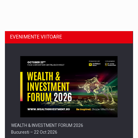
Dinu Bumbacea revine in PwC Romania ca Partener si…
EVENIMENTE VIITOARE
Comunicat de presa: Joburile part-time reincep sa intre pe…
WEALTH & INVESTMENT FORUM 2026
Bucuresti – 22 Oct 2026