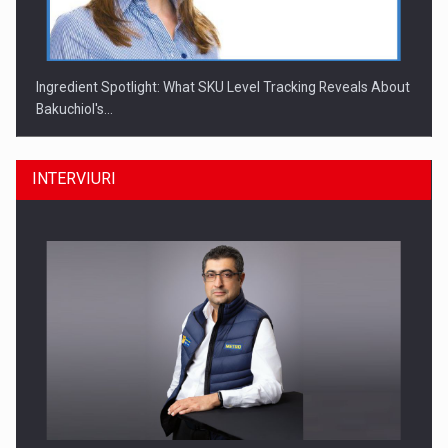
Ingredient Spotlight: What SKU Level Tracking Reveals About
Bakuchiol's…
INTERVIURI
Producatorii si comerciantii care nu se supun noilor
reglementari…