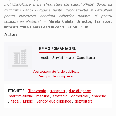
multidisciplinare si transfrontaliere din cadrul KPMG. Dorim sa
multumim Bancii Europene pentru Reconstructie si Dezvoltare
pentru increderea acordata echipelor noastre si pentru
colaborarea eficienta.
” —
Mirela Calota, Director, Transport
Infrastructure Deals Lead in cadrul KPMG in UK.
Autori
KPMG ROMANIA SRL
- Audit; - Servicii fiscale; - Consultanta.
Vezi toate materialele publicate
Vezi profilul companiei
ETICHETE :
Tranzactia
,
transport
,
due diligence
,
maritim-fluvial
,
maritim
,
strategic
,
comercial
,
financiar
,
fiscal
,
juridic
,
vendor due diligence
,
dezvoltare