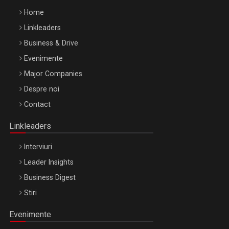
Home
Linkleaders
Business & Drive
Evenimente
Major Companies
Be Inspired. Make it Happen!, ARTEMIS LETO, ORADEA, 8
Despre noi
Octombrie
Contact
Oradea – 8 Oct 2026
Linkleaders
Interviuri
Leader Insights
Business Digest
Stiri
Evenimente