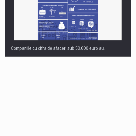
Companiile cu cifra de afaceri sub 50.000 euro au…
Dinu Bumbacea revine in PwC Romania ca Partener si…