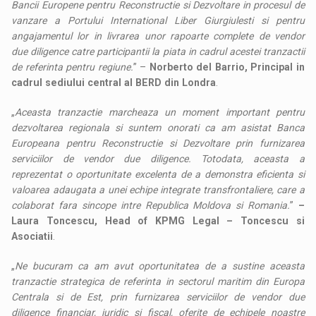
Bancii Europene pentru Reconstructie si Dezvoltare in procesul de
vanzare a Portului International Liber Giurgiulesti si pentru
angajamentul lor in livrarea unor rapoarte complete de vendor
due diligence catre participantii la piata in cadrul acestei tranzactii
de referinta pentru regiune.
” –
Norberto del Barrio, Principal in
cadrul sediului central al BERD din Londra
.
„
Aceasta tranzactie marcheaza un moment important pentru
dezvoltarea regionala si suntem onorati ca am asistat Banca
Europeana pentru Reconstructie si Dezvoltare prin furnizarea
serviciilor de vendor due diligence. Totodata, aceasta a
reprezentat o oportunitate excelenta de a demonstra eficienta si
valoarea adaugata a unei echipe integrate transfrontaliere, care a
colaborat fara sincope intre Republica Moldova si Romania.
”
–
Laura Toncescu, Head of KPMG Legal – Toncescu si
Asociatii
.
„
Ne bucuram ca am avut oportunitatea de a sustine aceasta
tranzactie strategica de referinta in sectorul maritim din Europa
Centrala si de Est, prin furnizarea serviciilor de vendor due
diligence financiar, juridic si fiscal, oferite de echipele noastre