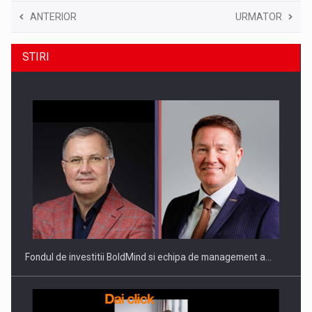
ANTERIOR
URMATOR
STIRI
Fondul de investitii BoldMind si echipa de management a…