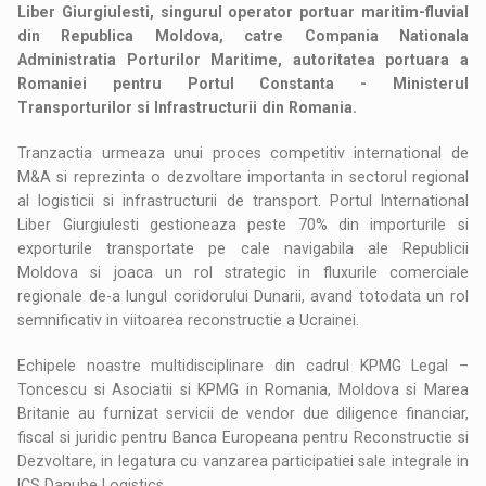
Liber Giurgiulesti, singurul operator portuar maritim-fluvial
din Republica Moldova, catre Compania Nationala
Administratia Porturilor Maritime, autoritatea portuara a
Romaniei pentru Portul Constanta - Ministerul
Transporturilor si Infrastructurii din Romania.
Tranzactia urmeaza unui proces competitiv international de
M&A si reprezinta o dezvoltare importanta in sectorul regional
al logisticii si infrastructurii de transport. Portul International
Liber Giurgiulesti gestioneaza peste 70% din importurile si
exporturile transportate pe cale navigabila ale Republicii
Moldova si joaca un rol strategic in fluxurile comerciale
regionale de-a lungul coridorului Dunarii, avand totodata un rol
semnificativ in viitoarea reconstructie a Ucrainei.
Echipele noastre multidisciplinare din cadrul KPMG Legal –
Toncescu si Asociatii si KPMG in Romania, Moldova si Marea
Britanie au furnizat servicii de vendor due diligence financiar,
fiscal si juridic pentru Banca Europeana pentru Reconstructie si
Dezvoltare, in legatura cu vanzarea participatiei sale integrale in
ICS Danube Logistics.