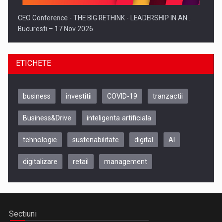
CEO Conference - THE BIG RETHINK - LEADERSHIP IN AN…
Bucuresti – 17 Nov 2026
ETICHETE
business
investitii
COVID-19
tranzactii
Business&Drive
inteligenta artificiala
tehnologie
sustenabilitate
digital
AI
digitalizare
retail
management
Be Inspired. Make it Happen!, CLUJ, 9 Decembrie
Cluj-Napoca – 9 Dec 2026
Sectiuni