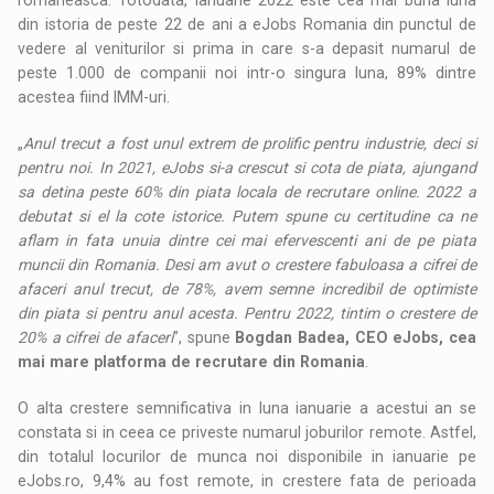
din istoria de peste 22 de ani a eJobs Romania din punctul de
vedere al veniturilor si prima in care s-a depasit numarul de
peste 1.000 de companii noi intr-o singura luna, 89% dintre
acestea fiind IMM-uri.
„
Anul trecut a fost unul extrem de prolific pentru industrie, deci si
pentru noi. In 2021, eJobs si-a crescut si cota de piata, ajungand
sa detina peste 60% din piata locala de recrutare online. 2022 a
debutat si el la cote istorice. Putem spune cu certitudine ca ne
aflam in fata unuia dintre cei mai efervescenti ani de pe piata
muncii din Romania. Desi am avut o crestere fabuloasa a cifrei de
afaceri anul trecut, de 78%, avem semne incredibil de optimiste
din piata si pentru anul acesta. Pentru 2022, tintim o crestere de
20% a cifrei de afaceri
”, spune
Bogdan Badea, CEO eJobs, cea
mai mare platforma de recrutare din Romania
.
O alta crestere semnificativa in luna ianuarie a acestui an se
constata si in ceea ce priveste numarul joburilor remote. Astfel,
din totalul locurilor de munca noi disponibile in ianuarie pe
eJobs.ro, 9,4% au fost remote, in crestere fata de perioada