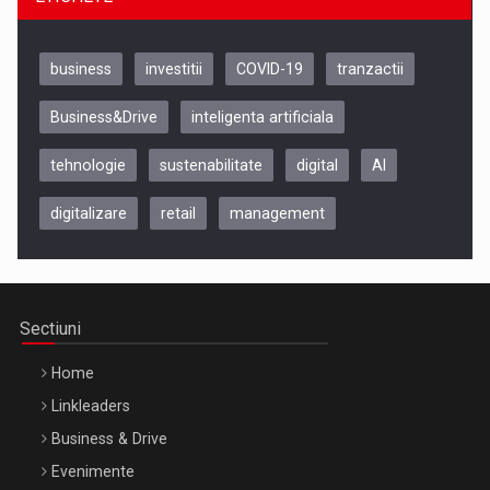
business
investitii
COVID-19
tranzactii
Business&Drive
inteligenta artificiala
tehnologie
sustenabilitate
digital
AI
digitalizare
retail
management
Be Inspired. Make it Happen!, CLUJ, 9 Decembrie
Cluj-Napoca – 9 Dec 2026
Sectiuni
Home
Linkleaders
Business & Drive
Evenimente