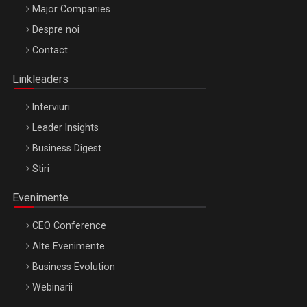
Major Companies
Be Inspired. Make it Happen!, ARTEMIS LETO, ORADEA, 8
Despre noi
Octombrie
Contact
Oradea – 8 Oct 2026
Linkleaders
Interviuri
Leader Insights
Business Digest
Stiri
Evenimente
CEO Conference
Alte Evenimente
Business Evolution
Webinarii