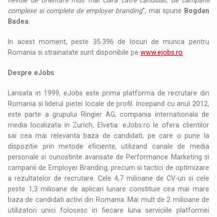
complexe si complete de employer branding
”, mai spune
Bogdan
Badea
.
In acest moment, peste 35.396 de locuri de munca pentru
Romania si strainatate sunt disponibile pe
www.ejobs.ro
.
Despre eJobs
Lansata in 1999, eJobs este prima platforma de recrutare din
Romania si liderul pietei locale de profil. Incepand cu anul 2012,
este parte a grupului Ringier AG, compania internationala de
media localizata in Zurich, Elvetia. eJobs.ro le ofera clientilor
sai cea mai relevanta baza de candidati, pe care o pune la
dispozitie prin metode eficiente, utilizand canale de media
personale si cunostinte avansate de Performance Marketing si
campanii de Employer Branding, precum si tactici de optimizare
a rezultatelor de recrutare. Cele 4,7 milioane de CV-uri si cele
peste 1,3 milioane de aplicari lunare constituie cea mai mare
baza de candidati activi din Romania. Mai mult de 2 milioane de
utilizatori unici folosesc in fiecare luna serviciile platformei