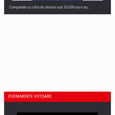
Companiile cu cifra de afaceri sub 50.000 euro au…
Dinu Bumbacea revine in PwC Romania ca Partener si…
EVENIMENTE VIITOARE