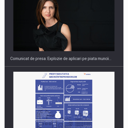
PUTTING ROMANIAN CORPORATE COMPANIES ON THE
INTERNATIONAL BUSINESS SCENE
Comunicat de presa: Explozie de aplicari pe piata muncii…