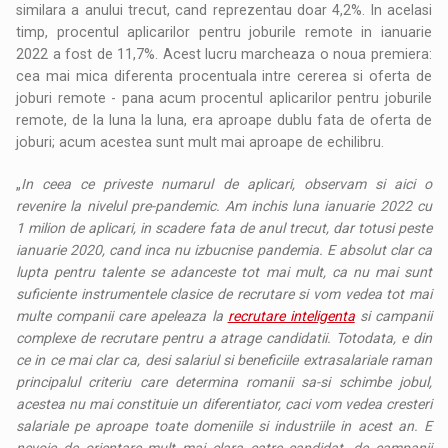
similara a anului trecut, cand reprezentau doar 4,2%. In acelasi
timp, procentul aplicarilor pentru joburile remote in ianuarie
2022 a fost de 11,7%. Acest lucru marcheaza o noua premiera:
cea mai mica diferenta procentuala intre cererea si oferta de
joburi remote - pana acum procentul aplicarilor pentru joburile
remote, de la luna la luna, era aproape dublu fata de oferta de
joburi; acum acestea sunt mult mai aproape de echilibru.
„
In ceea ce priveste numarul de aplicari, observam si aici o
revenire la nivelul pre-pandemic. Am inchis luna ianuarie 2022 cu
1 milion de aplicari, in scadere fata de anul trecut, dar totusi peste
ianuarie 2020, cand inca nu izbucnise pandemia. E absolut clar ca
lupta pentru talente se adanceste tot mai mult, ca nu mai sunt
suficiente instrumentele clasice de recrutare si vom vedea tot mai
multe companii care apeleaza la
recrutare inteligenta
si campanii
complexe de recrutare pentru a atrage candidatii. Totodata, e din
ce in ce mai clar ca, desi salariul si beneficiile extrasalariale raman
principalul criteriu care determina romanii sa-si schimbe jobul,
acestea nu mai constituie un diferentiator, caci vom vedea cresteri
salariale pe aproape toate domeniile si industriile in acest an. E
nevoie de orientare mult mai clara catre candidat, de campanii