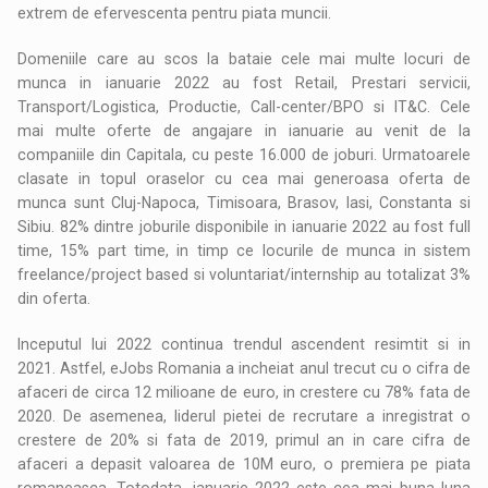
extrem de efervescenta pentru piata muncii.
Domeniile care au scos la bataie cele mai multe locuri de
munca in ianuarie 2022 au fost Retail, Prestari servicii,
Transport/Logistica, Productie, Call-center/BPO si IT&C. Cele
mai multe oferte de angajare in ianuarie au venit de la
companiile din Capitala, cu peste 16.000 de joburi. Urmatoarele
clasate in topul oraselor cu cea mai generoasa oferta de
munca sunt Cluj-Napoca, Timisoara, Brasov, Iasi, Constanta si
Sibiu. 82% dintre joburile disponibile in ianuarie 2022 au fost full
time, 15% part time, in timp ce locurile de munca in sistem
freelance/project based si voluntariat/internship au totalizat 3%
din oferta.
Inceputul lui 2022 continua trendul ascendent resimtit si in
2021. Astfel, eJobs Romania a incheiat anul trecut cu o cifra de
afaceri de circa 12 milioane de euro, in crestere cu 78% fata de
2020. De asemenea, liderul pietei de recrutare a inregistrat o
crestere de 20% si fata de 2019, primul an in care cifra de
afaceri a depasit valoarea de 10M euro, o premiera pe piata
romaneasca. Totodata, ianuarie 2022 este cea mai buna luna