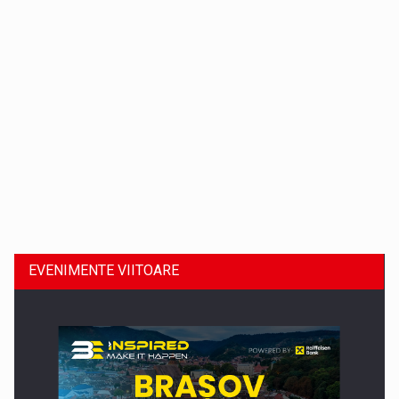
Comunicat de presa: Joburile part-time reincep sa intre pe…
EVENIMENTE VIITOARE