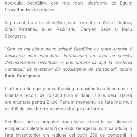
boardului SeedBlink, cea mai mare platforma de Equity
Crowdfunding din regiune.
In prezent, board-ul SeedBlink este format din: Andrei Dudoiu,
Ionut Patrahau, Iulian Padurariu, Carmen Sebe si Radu
Georgescu.
“
Simt ca ma alatur acum echipei SeedBlink cu toata energia si
implicarea unui cofondator. Intotdeauna am avut ca obiectiv
democratizarea investitiilor si prin urmare sa ajut la cresterea
numarului de investitori din ecosistemul de startup-uri
”, spune
Radu Georgescu
.
Platforma de equity crowdfunding a reusit in luna decembrie o
finantare record de 150.000 Euro in doar 17 zile, desi listarea
era anuntata pentru 2 luni. Pana in momentul de fata mai mult
de 400 de investitori s-au inregistrat pe platforma.
Seedblink are in pregatire doua listari iminente, iar planurile
echipei completate astazi de Radu Georgescu sunt sa aduca in
fata investitorilor din regiune cel putin 200 de companii in