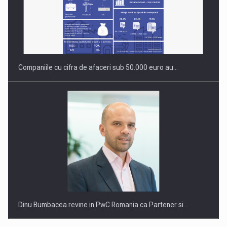
OUR EDGE WILL COME FROM BEING THE MOST DIGITALIZED…
Companiile cu cifra de afaceri sub 50.000 euro au…
Dinu Bumbacea revine in PwC Romania ca Partener si…