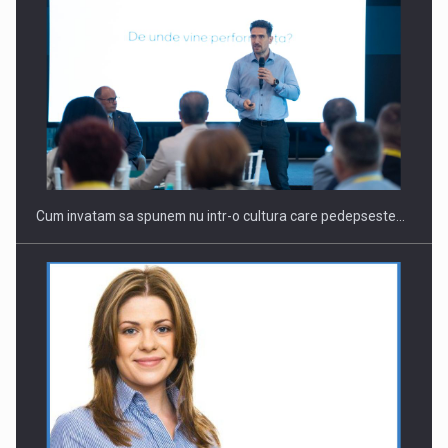
Webinar - Business Evolution-RETHINK STRATEGY-Finantare
Investitii Digitalizare
Cum invatam sa spunem nu intr-o cultura care pedepseste…
CANON - Colaborarea eficienta a echipei intr un mediu…