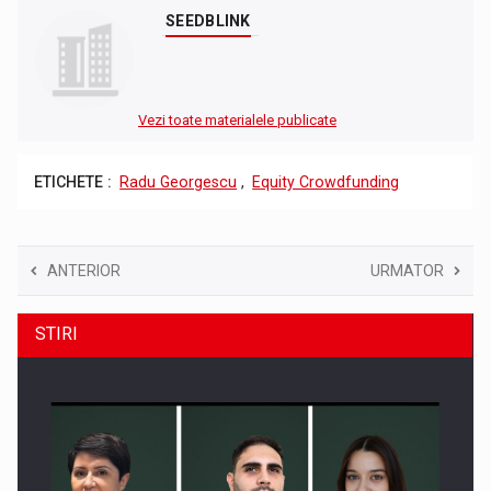
SEEDBLINK
Vezi toate materialele publicate
ETICHETE :
Radu Georgescu
,
Equity Crowdfunding
ANTERIOR
URMATOR
STIRI