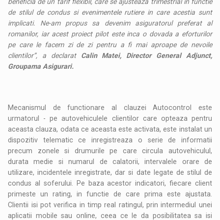
beneficia de un tarif flexibil, care se ajusteaza trimestrial in functie
de stilul de condus si evenimentele rutiere in care acestia sunt
implicati. Ne-am propus sa devenim asiguratorul preferat al
romanilor, iar acest proiect pilot este inca o dovada a eforturilor
pe care le facem zi de zi pentru a fi mai aproape de nevoile
clientilor”, a declarat
Calin Matei, Director General Adjunct,
Groupama Asigurari.
Mecanismul de functionare al clauzei Autocontrol este
urmatorul - pe autovehiculele clientilor care opteaza pentru
aceasta clauza, odata ce aceasta este activata, este instalat un
dispozitiv telematic ce inregistreaza o serie de informatii
precum zonele si drumurile pe care circula autovehiculul,
durata medie si numarul de calatorii, intervalele orare de
utilizare, incidentele inregistrate, dar si date legate de stilul de
condus al soferului. Pe baza acestor indicatori, fiecare client
primeste un rating, in functie de care prima este ajustata.
Clientii isi pot verifica in timp real ratingul, prin intermediul unei
aplicatii mobile sau online, ceea ce le da posibilitatea sa isi