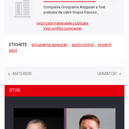
Compania Groupama Asigurari a fost
preluata de catre Grupul francez…
Vezi toate materialele publicate
Vezi profilul companiei
ETICHETE :
groupama asigurari
,
autocontrol
,
proiect
pilot
ANTERIOR
URMATOR
STIRI