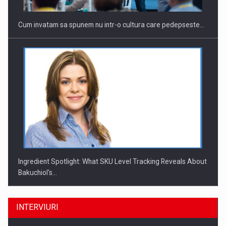
Cum invatam sa spunem nu intr-o cultura care pedepseste…
Ingredient Spotlight: What SKU Level Tracking Reveals About
Bakuchiol's…
INTERVIURI