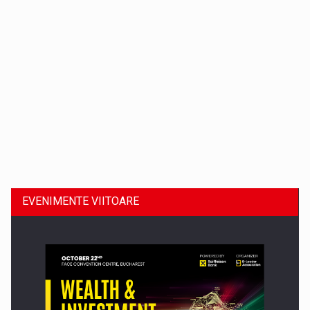
Dinu Bumbacea revine in PwC Romania ca Partener si…
EVENIMENTE VIITOARE