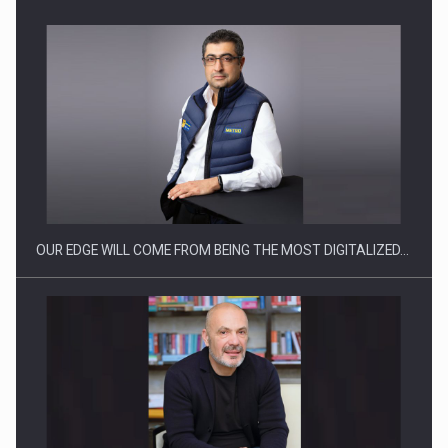
Producatorii si comerciantii care nu se supun noilor
reglementari…
OUR EDGE WILL COME FROM BEING THE MOST DIGITALIZED…