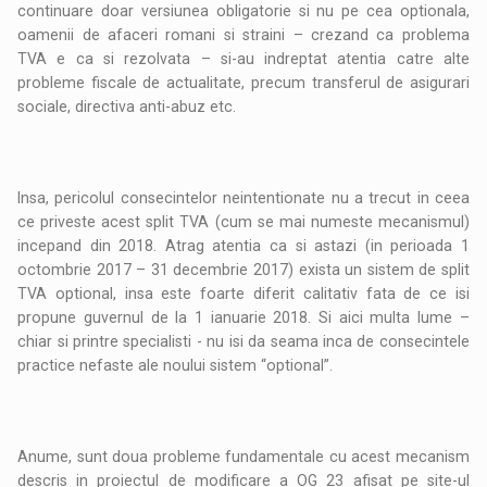
continuare doar versiunea obligatorie si nu pe cea optionala,
oamenii de afaceri romani si straini – crezand ca problema
TVA e ca si rezolvata – si-au indreptat atentia catre alte
probleme fiscale de actualitate, precum transferul de asigurari
sociale, directiva anti-abuz etc.
Insa, pericolul consecintelor neintentionate nu a trecut in ceea
ce priveste acest split TVA (cum se mai numeste mecanismul)
incepand din 2018. Atrag atentia ca si astazi (in perioada 1
octombrie 2017 – 31 decembrie 2017) exista un sistem de split
TVA optional, insa este foarte diferit calitativ fata de ce isi
propune guvernul de la 1 ianuarie 2018. Si aici multa lume –
chiar si printre specialisti - nu isi da seama inca de consecintele
practice nefaste ale noului sistem “optional”.
Anume, sunt doua probleme fundamentale cu acest mecanism
descris in proiectul de modificare a OG 23 afisat pe site-ul