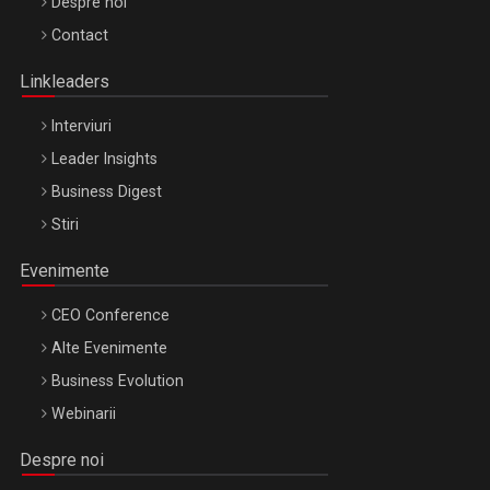
Be Inspired. Make it Happen!, ARTEMIS LETO, ORADEA, 8
Despre noi
Octombrie
Contact
Oradea – 8 Oct 2026
Linkleaders
Interviuri
Leader Insights
Business Digest
Stiri
Evenimente
CEO Conference
Alte Evenimente
Business Evolution
Webinarii
Despre noi