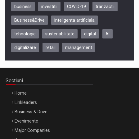
business
investitii
COVID-19
tranzactii
Business&Drive
inteligenta artificiala
tehnologie
sustenabilitate
digital
AI
digitalizare
retail
management
Be Inspired. Make it Happen!, CLUJ, 9 Decembrie
Cluj-Napoca – 9 Dec 2026
Sectiuni
Home
Linkleaders
Business & Drive
Evenimente
Major Companies