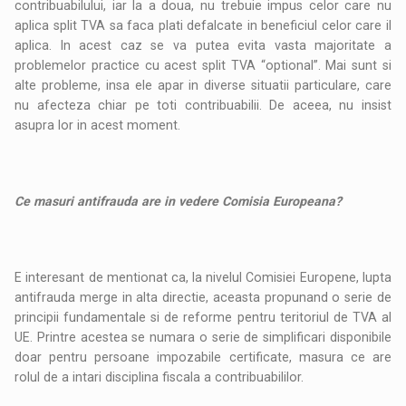
contribuabilului, iar la a doua, nu trebuie impus celor care nu
aplica split TVA sa faca plati defalcate in beneficiul celor care il
aplica. In acest caz se va putea evita vasta majoritate a
problemelor practice cu acest split TVA “optional”. Mai sunt si
alte probleme, insa ele apar in diverse situatii particulare, care
nu afecteza chiar pe toti contribuabilii. De aceea, nu insist
asupra lor in acest moment.
Ce masuri antifrauda are in vedere Comisia Europeana?
E interesant de mentionat ca, la nivelul Comisiei Europene, lupta
antifrauda merge in alta directie, aceasta propunand o serie de
principii fundamentale si de reforme pentru teritoriul de TVA al
UE. Printre acestea se numara o serie de simplificari disponibile
doar pentru persoane impozabile certificate, masura ce are
rolul de a intari disciplina fiscala a contribuabililor.