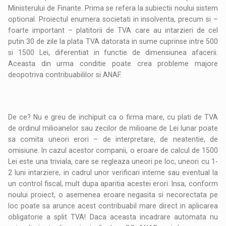
Ministerului de Finante. Prima se refera la subiectii noului sistem
optional. Proiectul enumera societati in insolventa, precum si –
foarte important – platitorii de TVA care au intarzieri de cel
putin 30 de zile la plata TVA datorata in sume cuprinse intre 500
si 1500 Lei, diferentiat in functie de dimensiunea afacerii.
Aceasta din urma conditie poate crea probleme majore
deopotriva contribuabililor si ANAF.
De ce? Nu e greu de inchipuit ca o firma mare, cu plati de TVA
de ordinul milioanelor sau zecilor de milioane de Lei lunar poate
sa comita uneori erori – de interpretare, de neatentie, de
omisiune. In cazul acestor companii, o eroare de calcul de 1500
Lei este una triviala, care se regleaza uneori pe loc, uneori cu 1-
2 luni intarziere, in cadrul unor verificari interne sau eventual la
un control fiscal, mult dupa aparitia acestei erori. Insa, conform
noului proiect, o asemenea eroare negasita si necorectata pe
loc poate sa arunce acest contribuabil mare direct in aplicarea
obligatorie a split TVA! Daca aceasta incadrare automata nu