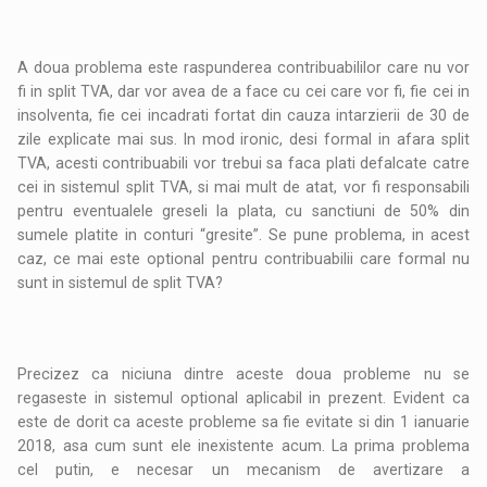
A doua problema este raspunderea contribuabililor care nu vor
fi in split TVA, dar vor avea de a face cu cei care vor fi, fie cei in
insolventa, fie cei incadrati fortat din cauza intarzierii de 30 de
zile explicate mai sus. In mod ironic, desi formal in afara split
TVA, acesti contribuabili vor trebui sa faca plati defalcate catre
cei in sistemul split TVA, si mai mult de atat, vor fi responsabili
pentru eventualele greseli la plata, cu sanctiuni de 50% din
sumele platite in conturi “gresite”. Se pune problema, in acest
caz, ce mai este optional pentru contribuabilii care formal nu
sunt in sistemul de split TVA?
Precizez ca niciuna dintre aceste doua probleme nu se
regaseste in sistemul optional aplicabil in prezent. Evident ca
este de dorit ca aceste probleme sa fie evitate si din 1 ianuarie
2018, asa cum sunt ele inexistente acum. La prima problema
cel putin, e necesar un mecanism de avertizare a