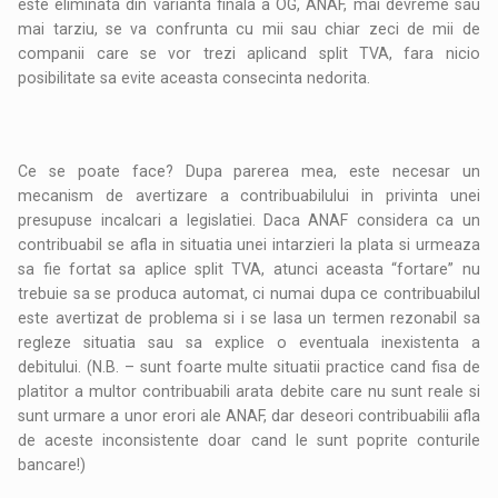
este eliminata din varianta finala a OG, ANAF, mai devreme sau
mai tarziu, se va confrunta cu mii sau chiar zeci de mii de
companii care se vor trezi aplicand split TVA, fara nicio
posibilitate sa evite aceasta consecinta nedorita.
Ce se poate face? Dupa parerea mea, este necesar un
mecanism de avertizare a contribuabilului in privinta unei
presupuse incalcari a legislatiei. Daca ANAF considera ca un
contribuabil se afla in situatia unei intarzieri la plata si urmeaza
sa fie fortat sa aplice split TVA, atunci aceasta “fortare” nu
trebuie sa se produca automat, ci numai dupa ce contribuabilul
este avertizat de problema si i se lasa un termen rezonabil sa
regleze situatia sau sa explice o eventuala inexistenta a
debitului. (N.B. – sunt foarte multe situatii practice cand fisa de
platitor a multor contribuabili arata debite care nu sunt reale si
sunt urmare a unor erori ale ANAF, dar deseori contribuabilii afla
de aceste inconsistente doar cand le sunt poprite conturile
bancare!)