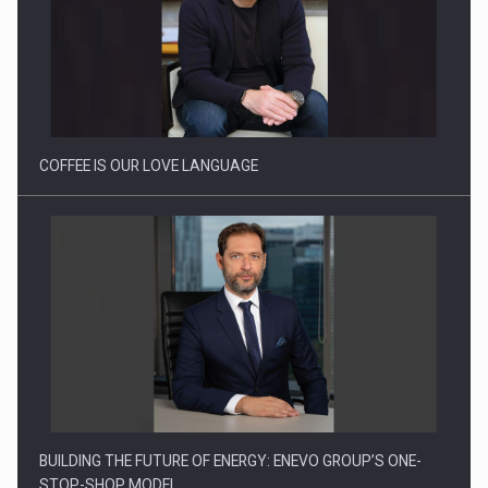
Cum invatam sa spunem nu intr-o cultura care pedepseste…
COFFEE IS OUR LOVE LANGUAGE
BUILDING THE FUTURE OF ENERGY: ENEVO GROUP’S ONE-
STOP-SHOP MODEL…