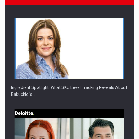
CEO Conference - Shaping The Future - Technology and…
Ingredient Spotlight: What SKU Level Tracking Reveals About
Bakuchiol's…