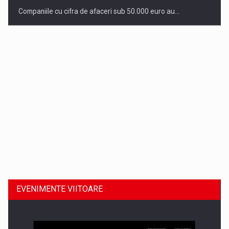
Companiile cu cifra de afaceri sub 50.000 euro au…
Dinu Bumbacea revine in PwC Romania ca Partener si…
EVENIMENTE VIITOARE