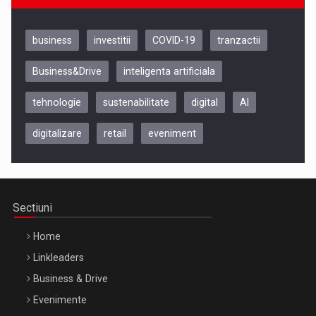
business
investitii
COVID-19
tranzactii
Business&Drive
inteligenta artificiala
tehnologie
sustenabilitate
digital
AI
digitalizare
retail
eveniment
Be Inspired. Make it Happen!, CLUJ, 9 Decembrie
Cluj-Napoca – 9 Dec 2026
Sectiuni
Home
Linkleaders
Business & Drive
Evenimente