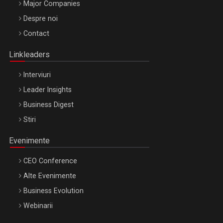
Major Companies
Be Inspired. Make it Happen!, ARTEMIS LETO, ORADEA, 8
Despre noi
Octombrie
Contact
Oradea – 8 Oct 2026
Linkleaders
Interviuri
Leader Insights
Business Digest
Stiri
Evenimente
CEO Conference
Alte Evenimente
Business Evolution
Webinarii