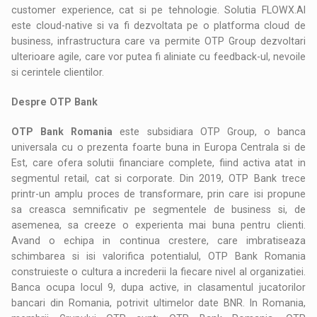
customer experience, cat si pe tehnologie. Solutia FLOWX.AI
este cloud-native si va fi dezvoltata pe o platforma cloud de
business, infrastructura care va permite OTP Group dezvoltari
ulterioare agile, care vor putea fi aliniate cu feedback-ul, nevoile
si cerintele clientilor.
Despre OTP Bank
OTP Bank Romania
este subsidiara OTP Group, o banca
universala cu o prezenta foarte buna in Europa Centrala si de
Est, care ofera solutii financiare complete, fiind activa atat in
segmentul retail, cat si corporate. Din 2019, OTP Bank trece
printr-un amplu proces de transformare, prin care isi propune
sa creasca semnificativ pe segmentele de business si, de
asemenea, sa creeze o experienta mai buna pentru clienti.
Avand o echipa in continua crestere, care imbratiseaza
schimbarea si isi valorifica potentialul, OTP Bank Romania
construieste o cultura a increderii la fiecare nivel al organizatiei.
Banca ocupa locul 9, dupa active, in clasamentul jucatorilor
bancari din Romania, potrivit ultimelor date BNR. In Romania,