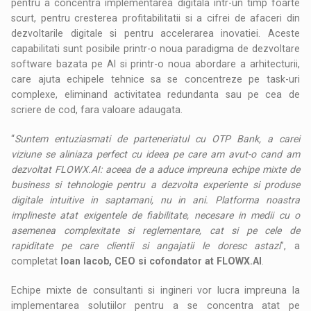
pentru a concentra implementarea digitala intr-un timp foarte
scurt, pentru cresterea profitabilitatii si a cifrei de afaceri din
dezvoltarile digitale si pentru accelerarea inovatiei. Aceste
capabilitati sunt posibile printr-o noua paradigma de dezvoltare
software bazata pe AI si printr-o noua abordare a arhitecturii,
care ajuta echipele tehnice sa se concentreze pe task-uri
complexe, eliminand activitatea redundanta sau pe cea de
scriere de cod, fara valoare adaugata.
“
Suntem entuziasmati de parteneriatul cu OTP Bank, a carei
viziune se aliniaza perfect cu ideea pe care am avut-o cand am
dezvoltat FLOWX.AI: aceea de a aduce impreuna echipe mixte de
business si tehnologie pentru a dezvolta experiente si produse
digitale intuitive in saptamani, nu in ani. Platforma noastra
implineste atat exigentele de fiabilitate, necesare in medii cu o
asemenea complexitate si reglementare, cat si pe cele de
rapiditate pe care clientii si angajatii le doresc astazi
”, a
completat
Ioan Iacob, CEO si cofondator at FLOWX.AI
.
Echipe mixte de consultanti si ingineri vor lucra impreuna la
implementarea solutiilor pentru a se concentra atat pe