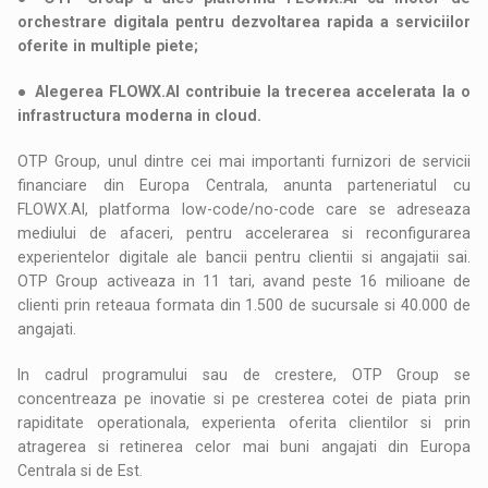
orchestrare digitala pentru dezvoltarea rapida a serviciilor
oferite in multiple piete;
● Alegerea FLOWX.AI contribuie la trecerea accelerata la o
infrastructura moderna in cloud.
OTP Group, unul dintre cei mai importanti furnizori de servicii
financiare din Europa Centrala, anunta parteneriatul cu
FLOWX.AI, platforma low-code/no-code care se adreseaza
mediului de afaceri, pentru accelerarea si reconfigurarea
experientelor digitale ale bancii pentru clientii si angajatii sai.
OTP Group activeaza in 11 tari, avand peste 16 milioane de
clienti prin reteaua formata din 1.500 de sucursale si 40.000 de
angajati.
In cadrul programului sau de crestere, OTP Group se
concentreaza pe inovatie si pe cresterea cotei de piata prin
rapiditate operationala, experienta oferita clientilor si prin
atragerea si retinerea celor mai buni angajati din Europa
Centrala si de Est.