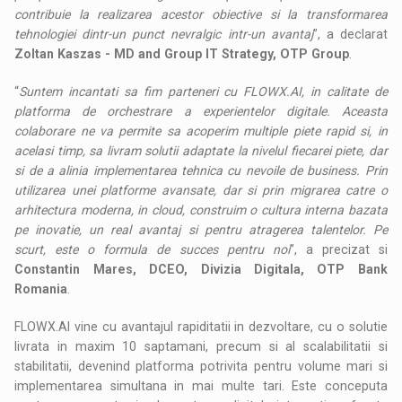
contribuie la realizarea acestor obiective si la transformarea
tehnologiei dintr-un punct nevralgic intr-un avantaj
”, a declarat
Zoltan Kaszas - MD and Group IT Strategy, OTP Group
.
“
Suntem incantati sa fim parteneri cu FLOWX.AI, in calitate de
platforma de orchestrare a experientelor digitale. Aceasta
colaborare ne va permite sa acoperim multiple piete rapid si, in
acelasi timp, sa livram solutii adaptate la nivelul fiecarei piete, dar
si de a alinia implementarea tehnica cu nevoile de business. Prin
utilizarea unei platforme avansate, dar si prin migrarea catre o
arhitectura moderna, in cloud, construim o cultura interna bazata
pe inovatie, un real avantaj si pentru atragerea talentelor. Pe
scurt, este o formula de succes pentru noi
”, a precizat si
Constantin Mares, DCEO, Divizia Digitala, OTP Bank
Romania
.
FLOWX.AI vine cu avantajul rapiditatii in dezvoltare, cu o solutie
livrata in maxim 10 saptamani, precum si al scalabilitatii si
stabilitatii, devenind platforma potrivita pentru volume mari si
implementarea simultana in mai multe tari. Este conceputa