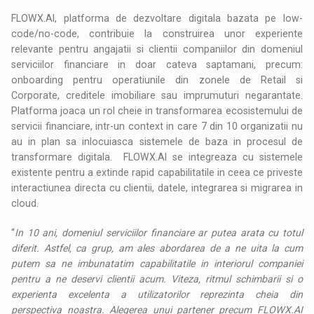
FLOWX.AI, platforma de dezvoltare digitala bazata pe low-
code/no-code, contribuie la construirea unor experiente
relevante pentru angajatii si clientii companiilor din domeniul
serviciilor financiare in doar cateva saptamani, precum:
onboarding pentru operatiunile din zonele de Retail si
Corporate, creditele imobiliare sau imprumuturi negarantate.
Platforma joaca un rol cheie in transformarea ecosistemului de
servicii financiare, intr-un context in care 7 din 10 organizatii nu
au in plan sa inlocuiasca sistemele de baza in procesul de
transformare digitala. FLOWX.AI se integreaza cu sistemele
existente pentru a extinde rapid capabilitatile in ceea ce priveste
interactiunea directa cu clientii, datele, integrarea si migrarea in
cloud.
“
In 10 ani, domeniul serviciilor financiare ar putea arata cu totul
diferit. Astfel, ca grup, am ales abordarea de a ne uita la cum
putem sa ne imbunatatim capabilitatile in interiorul companiei
pentru a ne deservi clientii acum. Viteza, ritmul schimbarii si o
experienta excelenta a utilizatorilor reprezinta cheia din
perspectiva noastra. Alegerea unui partener precum FLOWX.AI