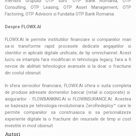
membrii Grupului OTP sunt: OTP Bank Romania, OTP
Consulting, OTP Leasing, OTP Asset Management, OTP
Factoring, OTP Advisors si Fundatia OTP Bank Romania.
Despre FLOWX.AI
FLOWX.AI le permite institutiilor financiare si companiilor mari
sa-si transforme rapid procesele dedicate angajatilor si
clientilor in aplicatii digitale unificate, de tip omnichannel. Acest
lucru se intampla fara modificari in tehnologia legacy, fara a fi
nevoie de abilitati tehnologice avansate si la doar o fractiune
din costul obisnuit.
In sfera serviciilor financiare, FLOWX.AI ofera o suita completa
de produse adresate domeniilor bancar (retail si corporate) si
asigurarilor - FLOWBANKING.AI si FLOWINSURANCE.AI. Acestea
se bazeaza pe tehnologia revolutionara ZeroRedeploy™ care le
permite companiilor sa construiasca si sa personalizeze
experiente digitale la o fractiune din resursele de timp si cost
investite in mod obisnuit.
Autori