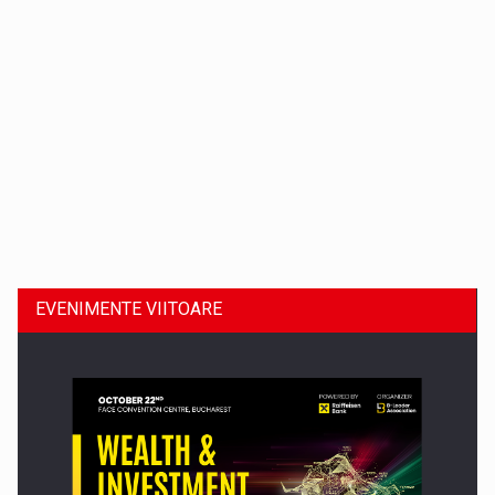
Dinu Bumbacea revine in PwC Romania ca Partener si…
EVENIMENTE VIITOARE