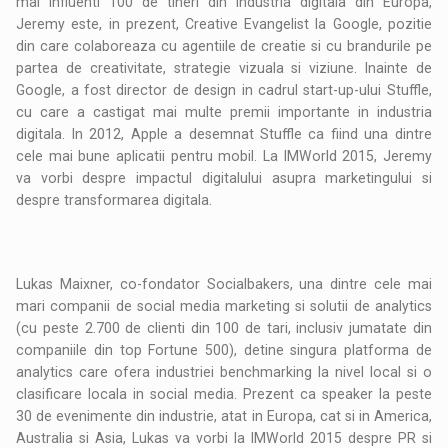
mai influenti 100 de tineri din industria digitala din Europa,
Jeremy este, in prezent, Creative Evangelist la Google, pozitie
din care colaboreaza cu agentiile de creatie si cu brandurile pe
partea de creativitate, strategie vizuala si viziune. Inainte de
Google, a fost director de design in cadrul start-up-ului Stuffle,
cu care a castigat mai multe premii importante in industria
digitala. In 2012, Apple a desemnat Stuffle ca fiind una dintre
cele mai bune aplicatii pentru mobil. La IMWorld 2015, Jeremy
va vorbi despre impactul digitalului asupra marketingului si
despre transformarea digitala.
Lukas Maixner, co-fondator Socialbakers, una dintre cele mai
mari companii de social media marketing si solutii de analytics
(cu peste 2.700 de clienti din 100 de tari, inclusiv jumatate din
companiile din top Fortune 500), detine singura platforma de
analytics care ofera industriei benchmarking la nivel local si o
clasificare locala in social media. Prezent ca speaker la peste
30 de evenimente din industrie, atat in Europa, cat si in America,
Australia si Asia, Lukas va vorbi la IMWorld 2015 despre PR si