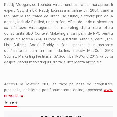
Paddy Moogan, co-founder Aira si unul dintre cei mai apreciati
experti SEO din UK. Paddy lucreaza in online din 2004, cand a
renuntat la facultatea de Drept. De atunci, a trecut prin doua
agentii, inclusiv Distilled, unde a fost VP si de unde a plecat ca
sa infiinteze Aira, agentie de marketing digital care ofera
consultanta SEO, Content Maketing si campanii de PPC pentru
clienti din Marea SUA, Europa si Australia. Autor al cartii „The
Link Building Book”, Paddy a fost speaker la numeroase
conferinte si seminarii din industrie, inclusiv MozCon, SMX
Sydney, Marketing Festival si SAScon. La IMWorld 2015 va vorbi
despre viitorul marketingului digital si inteligenta artificiala.
Accesul la IMWorld 2015 se face pe baza de inregistrare
prealabila, iar biletele pot fi cumparate online, accesand
www.
imworld. ro.
Autori