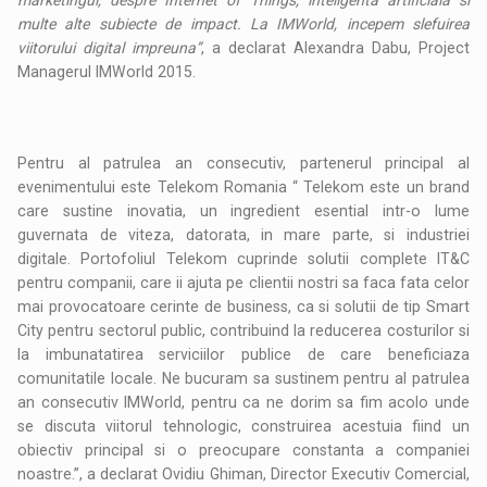
marketingul, despre Internet of Things, inteligenta artificiala si
multe alte subiecte de impact. La IMWorld, incepem slefuirea
viitorului digital impreuna”
, a declarat Alexandra Dabu, Project
Managerul IMWorld 2015.
Pentru al patrulea an consecutiv, partenerul principal al
evenimentului este Telekom Romania “ Telekom este un brand
care sustine inovatia, un ingredient esential intr-o lume
guvernata de viteza, datorata, in mare parte, si industriei
digitale. Portofoliul Telekom cuprinde solutii complete IT&C
pentru companii, care ii ajuta pe clientii nostri sa faca fata celor
mai provocatoare cerinte de business, ca si solutii de tip Smart
City pentru sectorul public, contribuind la reducerea costurilor si
la imbunatatirea serviciilor publice de care beneficiaza
comunitatile locale. Ne bucuram sa sustinem pentru al patrulea
an consecutiv IMWorld, pentru ca ne dorim sa fim acolo unde
se discuta viitorul tehnologic, construirea acestuia fiind un
obiectiv principal si o preocupare constanta a companiei
noastre.”, a declarat Ovidiu Ghiman, Director Executiv Comercial,