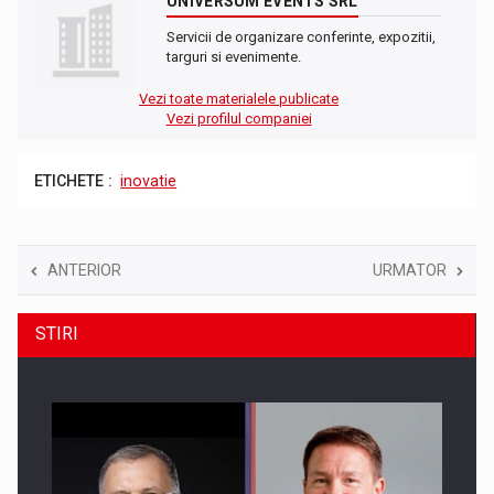
UNIVERSUM EVENTS SRL
Servicii de organizare conferinte, expozitii,
targuri si evenimente.
Vezi toate materialele publicate
Vezi profilul companiei
ETICHETE :
inovatie
ANTERIOR
URMATOR
STIRI