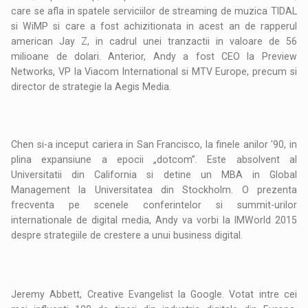
care se afla in spatele serviciilor de streaming de muzica TIDAL
si WiMP si care a fost achizitionata in acest an de rapperul
american Jay Z, in cadrul unei tranzactii in valoare de 56
milioane de dolari. Anterior, Andy a fost CEO la Preview
Networks, VP la Viacom International si MTV Europe, precum si
director de strategie la Aegis Media.
Chen si-a inceput cariera in San Francisco, la finele anilor '90, in
plina expansiune a epocii „dotcom”. Este absolvent al
Universitatii din California si detine un MBA in Global
Management la Universitatea din Stockholm. O prezenta
frecventa pe scenele conferintelor si summit-urilor
internationale de digital media, Andy va vorbi la IMWorld 2015
despre strategiile de crestere a unui business digital.
Jeremy Abbett, Creative Evangelist la Google. Votat intre cei