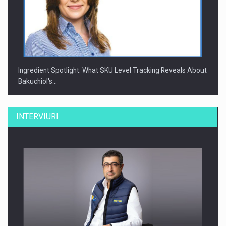
Ingredient Spotlight: What SKU Level Tracking Reveals About
Bakuchiol's…
INTERVIURI
Producatorii si comerciantii care nu se supun noilor