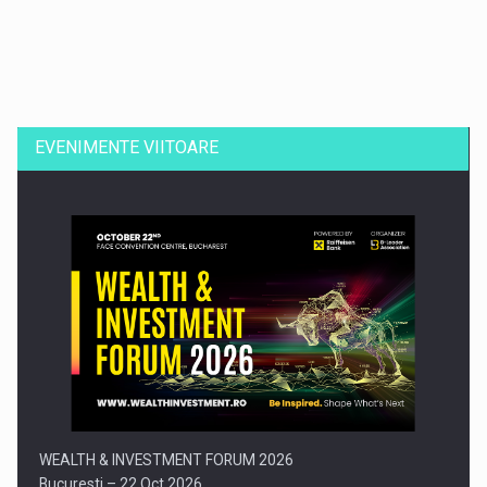
Dinu Bumbacea revine in PwC Romania ca Partener si…
EVENIMENTE VIITOARE
Comunicat de presa: Joburile part-time reincep sa intre pe…
WEALTH & INVESTMENT FORUM 2026
Bucuresti – 22 Oct 2026