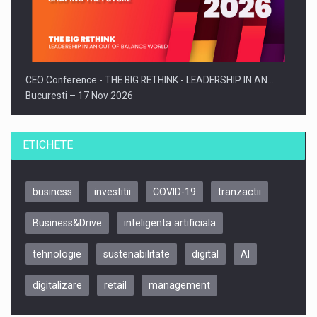
CEO Conference - THE BIG RETHINK - LEADERSHIP IN AN…
Bucuresti – 17 Nov 2026
ETICHETE
business
investitii
COVID-19
tranzactii
Business&Drive
inteligenta artificiala
tehnologie
sustenabilitate
digital
AI
digitalizare
retail
management
Be Inspired. Make it Happen!, CLUJ, 9 Decembrie
Cluj-Napoca – 9 Dec 2026