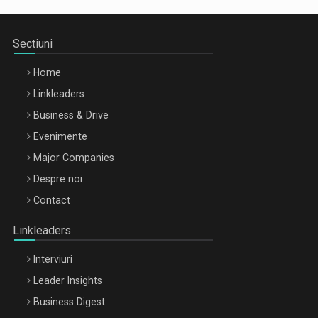
Sectiuni
Home
Linkleaders
Business & Drive
Evenimente
Major Companies
Be Inspired. Make it Happen!, ARTEMIS LETO, ORADEA, 8
Despre noi
Octombrie
Contact
Oradea – 8 Oct 2026
Linkleaders
Interviuri
Leader Insights
Business Digest