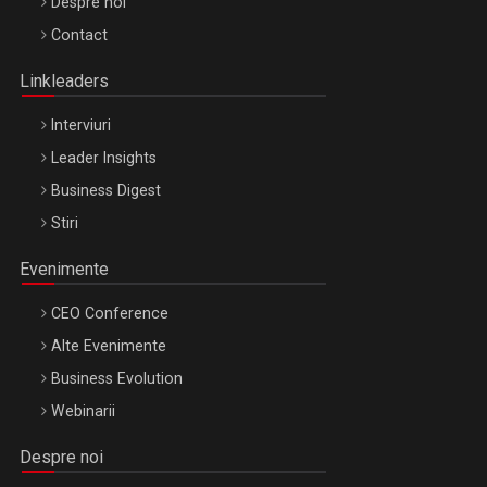
Be Inspired. Make it Happen!, ARTEMIS LETO, ORADEA, 8
Despre noi
Octombrie
Contact
Oradea – 8 Oct 2026
Linkleaders
Interviuri
Leader Insights
Business Digest
Stiri
Evenimente
CEO Conference
Alte Evenimente
Business Evolution
Webinarii
Despre noi