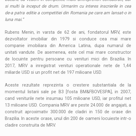
si multi la inceput de drum. Urmarim cu interes inscrierile in cea
de-a patra editie a competitiei din Romania pe care am lansat-o in
luna mai.”
Rubens Menin, in varsta de 62 de ani, fondatorul MRV, este
dezvoltator imobiliar din 1979 si conduce cea mai mare
companie imobiliara din America Latina, dupa numarul de
unitati vandute. De asemenea, este cel mai mare constructor
de locuinte pentru persoane cu venituri mici din Brazilia. In
2017, MRV a inregistrat venituri operationale nete de 1,44
miliarde USD si un profit net de 197 milioane USD.
Aceste rezultate reprezinta o crestere substantiala de la
momentul listarii sale pe B3 [fosta BM&FBOVESPA], in 2007,
cand veniturile nete insumau 105 milioane USD, iar profitul net
13 milioane USD. Compania MRV are peste 24.000 de angajati, a
construit aproximativ 300.000 de cladiri in 150 de orase din
Brazilia. In aceste orase, unul din 200 de oameni locuieste intr-o
cladire construita de MRV.