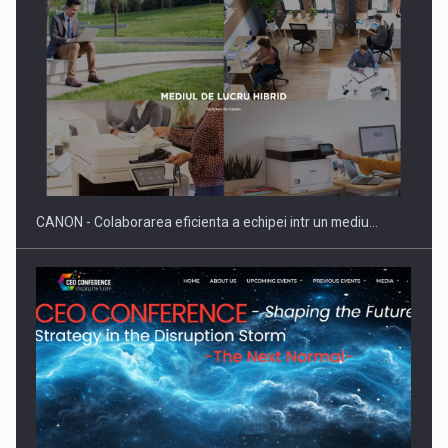
SYCLEF isi consolideaza prezenta in Romania printr-o a
doua…
CANON - Colaborarea eficienta a echipei intr un mediu…
Fondul de investitii BoldMind si echipa de management a…