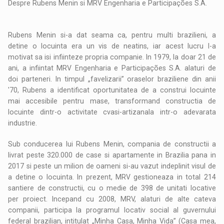
Despre Rubens Menin si MRV Engenharia e Participações S.A.
Rubens Menin si-a dat seama ca, pentru multi brazilieni, a
detine o locuinta era un vis de neatins, iar acest lucru l-a
motivat sa isi infiinteze propria companie. In 1979, la doar 21 de
ani, a infiintat MRV Engenharia e Participações S.A. alaturi de
doi parteneri. In timpul „favelizarii” oraselor braziliene din anii
'70, Rubens a identificat oportunitatea de a construi locuinte
mai accesibile pentru mase, transformand constructia de
locuinte dintr-o activitate cvasi-artizanala intr-o adevarata
industrie.
Sub conducerea lui Rubens Menin, compania de constructii a
livrat peste 320.000 de case si apartamente in Brazilia pana in
2017 si peste un milion de oameni si-au vazut indeplinit visul de
a detine o locuinta. In prezent, MRV gestioneaza in total 214
santiere de constructii, cu o medie de 398 de unitati locative
per proiect. Incepand cu 2008, MRV, alaturi de alte cateva
companii, participa la programul locativ social al guvernului
federal brazilian, intitulat „Minha Casa, Minha Vida” (Casa mea,