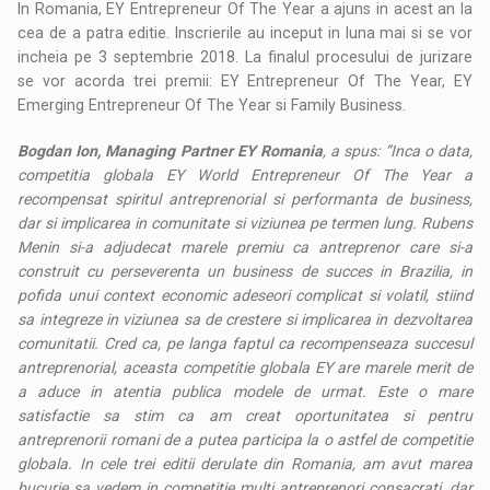
In Romania, EY Entrepreneur Of The Year a ajuns in acest an la
cea de a patra editie. Inscrierile au inceput in luna mai si se vor
incheia pe 3 septembrie 2018. La finalul procesului de jurizare
se vor acorda trei premii: EY Entrepreneur Of The Year, EY
Emerging Entrepreneur Of The Year si Family Business.
Bogdan Ion, Managing Partner EY Romania
, a spus: ”Inca o data,
competitia globala EY World Entrepreneur Of The Year a
recompensat spiritul antreprenorial si performanta de business,
dar si implicarea in comunitate si viziunea pe termen lung. Rubens
Menin si-a adjudecat marele premiu ca antreprenor care si-a
construit cu perseverenta un business de succes in Brazilia, in
pofida unui context economic adeseori complicat si volatil, stiind
sa integreze in viziunea sa de crestere si implicarea in dezvoltarea
comunitatii. Cred ca, pe langa faptul ca recompenseaza succesul
antreprenorial, aceasta competitie globala EY are marele merit de
a aduce in atentia publica modele de urmat. Este o mare
satisfactie sa stim ca am creat oportunitatea si pentru
antreprenorii romani de a putea participa la o astfel de competitie
globala. In cele trei editii derulate din Romania, am avut marea
bucurie sa vedem in competitie multi antreprenori consacrati, dar