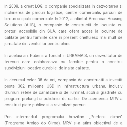
In 2008, a creat LOG, o companie specializata in dezvoltarea si
inchirierea de parcuri logistice, centre comerciale, parcuri de
birouri si spatii comerciale. In 2012, a infiintat American Housing
Solutions (AHS), o companie de constructii de locuinte cu
preturi accesibile din SUA, care ofera acces la locuinte de
calitate pentru familiile care in prezent cheltuiesc mai mult de
jumatate din venitul lor pentru chirie.
In acelasi an, Rubens a fondat si URBAMAIS, un dezvoltator de
terenuri care colaboreaza cu familiile pentru a construi
subdiviziuni locative durabile, de inalta calitate.
In decursul celor 38 de ani, compania de constructii a investit
peste 302 milioane USD in infrastructura urbana, inclusiv
drumuri, retele de canalizare si de iluminat, scoli si gradinite cu
program prelungit si policlinici de cartier. De asemenea, MRV a
construit piete publice si a revitalizat parcuri.
Prin intermediul programului brazilian „Prietenii climei”
(Programa Amigo do Clima), MRV si-a atins obiectivul de a