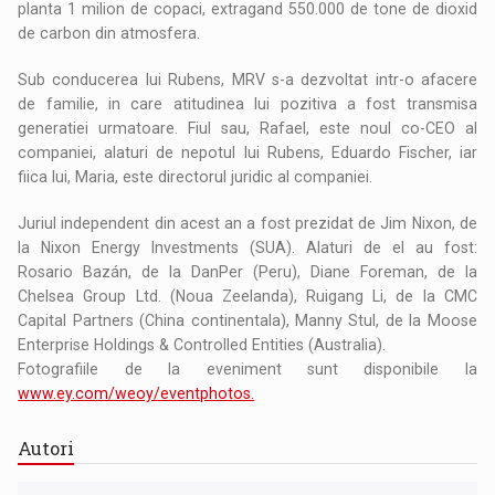
planta 1 milion de copaci, extragand 550.000 de tone de dioxid
de carbon din atmosfera.
Sub conducerea lui Rubens, MRV s-a dezvoltat intr-o afacere
de familie, in care atitudinea lui pozitiva a fost transmisa
generatiei urmatoare. Fiul sau, Rafael, este noul co-CEO al
companiei, alaturi de nepotul lui Rubens, Eduardo Fischer, iar
fiica lui, Maria, este directorul juridic al companiei.
Juriul independent din acest an a fost prezidat de Jim Nixon, de
la Nixon Energy Investments (SUA). Alaturi de el au fost:
Rosario Bazán, de la DanPer (Peru), Diane Foreman, de la
Chelsea Group Ltd. (Noua Zeelanda), Ruigang Li, de la CMC
Capital Partners (China continentala), Manny Stul, de la Moose
Enterprise Holdings & Controlled Entities (Australia).
Fotografiile de la eveniment sunt disponibile la
www.ey.com/weoy/eventphotos.
Autori