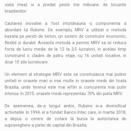
viata mea) si a predat peste trei milioane de locuinte
brazilienilor.
Cautarea inovatiei a fost intotdeauna o componenta a
abordarii lui Rubens. De exemplu, MRV a utilizat o metoda
bazata pe pereti de beton, un sistem de construire economic,
flexibil si durabil. Aceasta metoda a permis MRV sa isi reduca
forta de lucru medie de la 12 la 3,5 lucratori, in acelasi timp
construind o cladire de patru etaje, cu 16 unitati locative, in
doar 10 zile lucratoare.
Un element al strategiei MRV este sa construiasca mai putine
unitati in orasele mari si mai multe in orasele medii din toata
Brazilia, unde terenul este mai ieftin si concurenta mai putin
intensa. In 2015, orasele medii reprezentau 70% din piata MRV.
De asemenea, de-a lungul anilor, Rubens si-a diversificat
activitatile. In 1994, el a fondat Banco Inter, care, in martie 2018,
a depus o cerere de cotare la bursa la autoritatea de
supraveghere a pietei de capital din Brazilia.