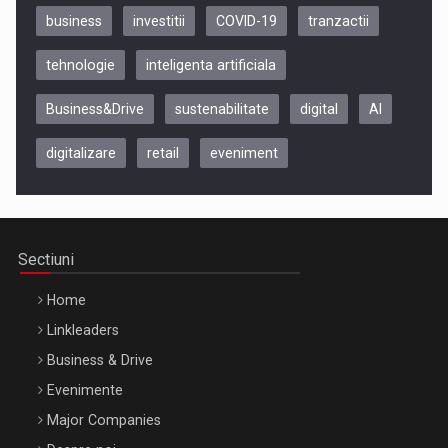
business
investitii
COVID-19
tranzactii
tehnologie
inteligenta artificiala
Business&Drive
sustenabilitate
digital
AI
digitalizare
retail
eveniment
Be Inspired. Make it Happen!, CLUJ, 9 Decembrie
Cluj-Napoca – 9 Dec 2026
Sectiuni
Home
Linkleaders
Business & Drive
Evenimente
Major Companies