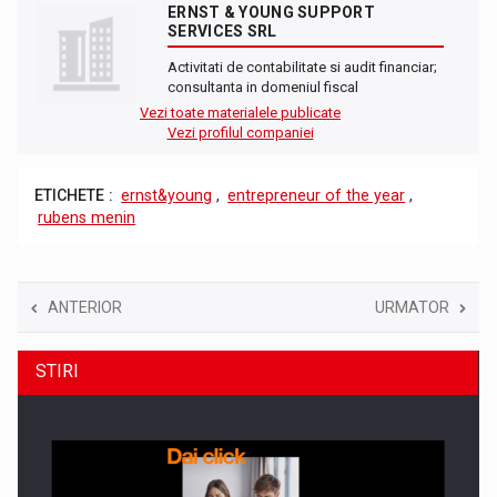
ERNST & YOUNG SUPPORT
SERVICES SRL
Activitati de contabilitate si audit financiar;
consultanta in domeniul fiscal
Vezi toate materialele publicate
Vezi profilul companiei
ETICHETE :
ernst&young
,
entrepreneur of the year
,
rubens menin
ANTERIOR
URMATOR
STIRI