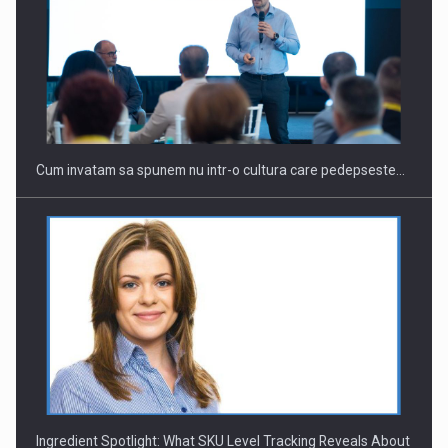
Webinar - Business Evolution-RETHINK STRATEGY-Finantare
Investitii Digitalizare
Cum invatam sa spunem nu intr-o cultura care pedepseste…
Ingredient Spotlight: What SKU Level Tracking Reveals About