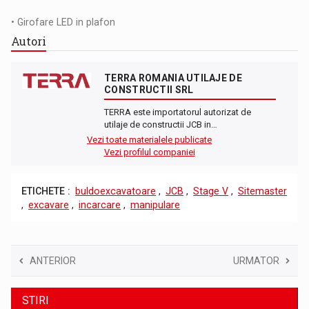
• Girofare LED in plafon
Autori
TERRA ROMANIA UTILAJE DE
CONSTRUCTII SRL
TERRA este importatorul autorizat de
utilaje de constructii JCB in…
Vezi toate materialele publicate
Vezi profilul companiei
ETICHETE :
buldoexcavatoare
,
JCB
,
Stage V
,
Sitemaster
,
excavare
,
incarcare
,
manipulare
ANTERIOR
URMATOR
STIRI