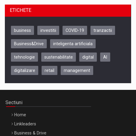
ETICHETE
business
investitii
COVID-19
tranzactii
Business&Drive
inteligenta artificiala
tehnologie
sustenabilitate
digital
AI
digitalizare
retail
management
Be Inspired. Make it Happen!, CLUJ, 9 Decembrie
Cluj-Napoca – 9 Dec 2026
Sectiuni
Home
Linkleaders
Business & Drive