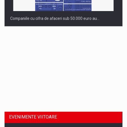
Companiile cu cifra de afaceri sub 50.000 euro au…
Dinu Bumbacea revine in PwC Romania ca Partener si…
EVENIMENTE VIITOARE