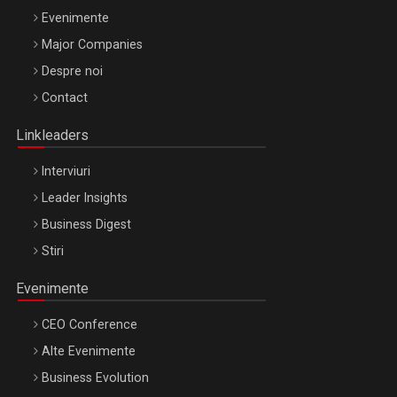
Evenimente
Major Companies
Be Inspired. Make it Happen!, ARTEMIS LETO, ORADEA, 8
Despre noi
Octombrie
Contact
Oradea – 8 Oct 2026
Linkleaders
Interviuri
Leader Insights
Business Digest
Stiri
Evenimente
CEO Conference
Alte Evenimente
Business Evolution