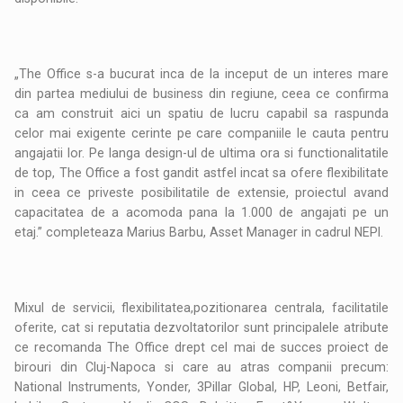
„The Office s-a bucurat inca de la inceput de un interes mare
din partea mediului de business din regiune, ceea ce confirma
ca am construit aici un spatiu de lucru capabil sa raspunda
celor mai exigente cerinte pe care companiile le cauta pentru
angajatii lor. Pe langa design-ul de ultima ora si functionalitatile
de top, The Office a fost gandit astfel incat sa ofere flexibilitate
in ceea ce priveste posibilitatile de extensie, proiectul avand
capacitatea de a acomoda pana la 1.000 de angajati pe un
etaj.” completeaza Marius Barbu, Asset Manager in cadrul NEPI.
Mixul de servicii, flexibilitatea,pozitionarea centrala, facilitatile
oferite, cat si reputatia dezvoltatorilor sunt principalele atribute
ce recomanda The Office drept cel mai de succes proiect de
birouri din Cluj-Napoca si care au atras companii precum:
National Instruments, Yonder, 3Pillar Global, HP, Leoni, Betfair,