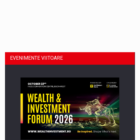
Dinu Bumbacea revine in PwC Romania ca Partener si…
EVENIMENTE VIITOARE
Comunicat de presa: Joburile part-time reincep sa intre pe…