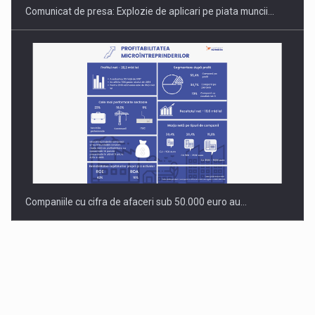
Comunicat de presa: Explozie de aplicari pe piata muncii…
Companiile cu cifra de afaceri sub 50.000 euro au…