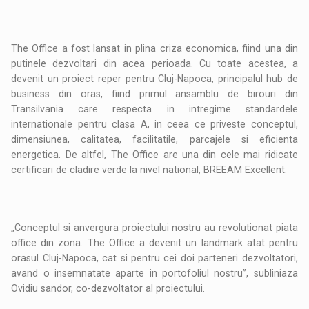
The Office a fost lansat in plina criza economica, fiind una din
putinele dezvoltari din acea perioada. Cu toate acestea, a
devenit un proiect reper pentru Cluj-Napoca, principalul hub de
business din oras, fiind primul ansamblu de birouri din
Transilvania care respecta in intregime standardele
internationale pentru clasa A, in ceea ce priveste conceptul,
dimensiunea, calitatea, facilitatile, parcajele si eficienta
energetica. De altfel, The Office are una din cele mai ridicate
certificari de cladire verde la nivel national, BREEAM Excellent.
„Conceptul si anvergura proiectului nostru au revolutionat piata
office din zona. The Office a devenit un landmark atat pentru
orasul Cluj-Napoca, cat si pentru cei doi parteneri dezvoltatori,
avand o insemnatate aparte in portofoliul nostru”, subliniaza
Ovidiu sandor, co-dezvoltator al proiectului.