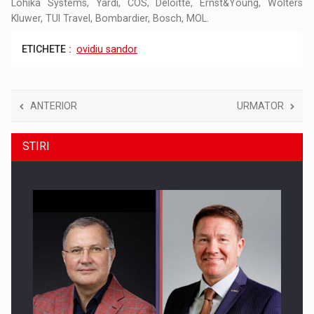
Lohika Systems, Yardi, COS, Deloitte, Ernst&Young, Wolters
Kluwer, TUI Travel, Bombardier, Bosch, MOL.
ETICHETE :
ovidiu sandor
ANTERIOR
URMATOR
STIRI