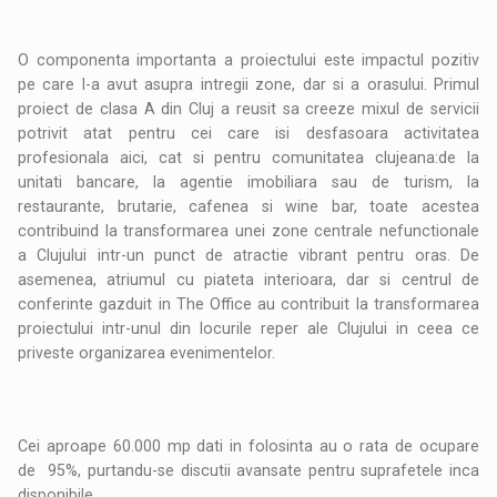
O componenta importanta a proiectului este impactul pozitiv
pe care l-a avut asupra intregii zone, dar si a orasului. Primul
proiect de clasa A din Cluj a reusit sa creeze mixul de servicii
potrivit atat pentru cei care isi desfasoara activitatea
profesionala aici, cat si pentru comunitatea clujeana:de la
unitati bancare, la agentie imobiliara sau de turism, la
restaurante, brutarie, cafenea si wine bar, toate acestea
contribuind la transformarea unei zone centrale nefunctionale
a Clujului intr-un punct de atractie vibrant pentru oras. De
asemenea, atriumul cu piateta interioara, dar si centrul de
conferinte gazduit in The Office au contribuit la transformarea
proiectului intr-unul din locurile reper ale Clujului in ceea ce
priveste organizarea evenimentelor.
Cei aproape 60.000 mp dati in folosinta au o rata de ocupare
de 95%, purtandu-se discutii avansate pentru suprafetele inca
disponibile.